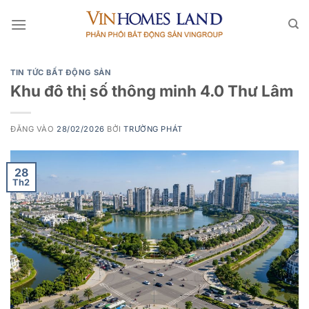
Bỏ
qua
nội
dung
TIN TỨC BẤT ĐỘNG SẢN
Khu đô thị số thông minh 4.0 Thư Lâm
ĐĂNG VÀO
28/02/2026
BỞI
TRƯỜNG PHÁT
28
Th2