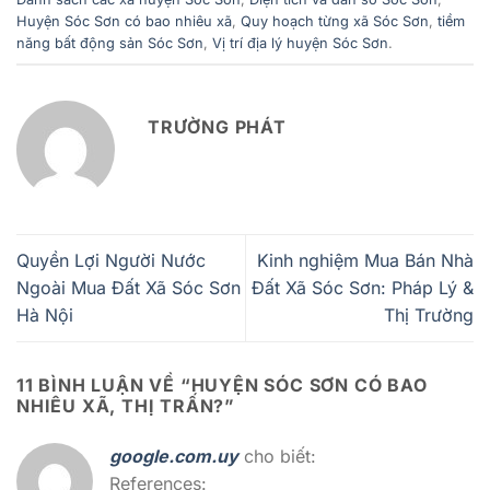
Huyện Sóc Sơn có bao nhiêu xã
,
Quy hoạch từng xã Sóc Sơn
,
tiềm
năng bất động sản Sóc Sơn
,
Vị trí địa lý huyện Sóc Sơn
.
TRƯỜNG PHÁT
Quyền Lợi Người Nước
Kinh nghiệm Mua Bán Nhà
Ngoài Mua Đất Xã Sóc Sơn
Đất Xã Sóc Sơn: Pháp Lý &
Hà Nội
Thị Trường
11 BÌNH LUẬN VỀ “
HUYỆN SÓC SƠN CÓ BAO
NHIÊU XÃ, THỊ TRẤN?
”
google.com.uy
cho biết:
References: