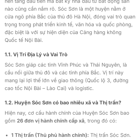
nền tảng đầu tiên mà bất kỳ nhà đầu tư bất động sản
nào cũng cần nắm rõ. Sóc Sơn là một huyện nằm ở
cửa ngõ phía Bắc của thủ đô Hà Nội, đóng vai trò quan
trọng trong phát triển kinh tế, văn hóa và quốc phòng,
đặc biệt là với sự hiện diện của Cảng hàng không
Quốc tế Nội Bài.
1.1. Vị Trí Địa Lý và Vai Trò
Sóc Sơn giáp các tỉnh Vĩnh Phúc và Thái Nguyên, là
cầu nối giữa thủ đô và các tỉnh phía Bắc. Vị trí này
mang lại lợi thế lớn về giao thông (Quốc lộ 3, đường
cao tốc Nội Bài – Lào Cai) và logistic.
1.2.
Huyện Sóc Sơn có bao nhiêu xã
và Thị trấn?
Hiện nay, cơ cấu hành chính của Huyện Sóc Sơn bao
gồm
26 đơn vị hành chính cấp xã
, trong đó có:
1 Thị trấn (Thủ phủ hành chính):
Thị trấn Sóc Sơn.