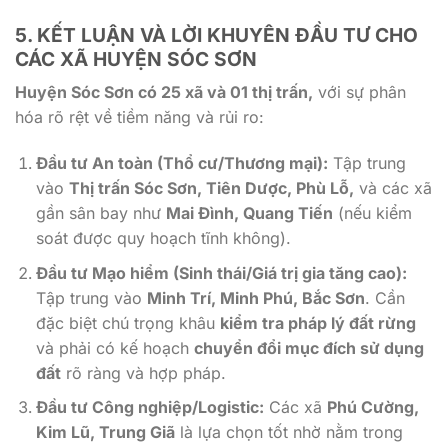
5. KẾT LUẬN VÀ LỜI KHUYÊN ĐẦU TƯ CHO
CÁC XÃ HUYỆN SÓC SƠN
Huyện Sóc Sơn có 25 xã và 01 thị trấn,
với sự phân
hóa rõ rệt về tiềm năng và rủi ro:
Đầu tư An toàn (Thổ cư/Thương mại):
Tập trung
vào
Thị trấn Sóc Sơn, Tiên Dược, Phù Lỗ,
và các xã
gần sân bay như
Mai Đình, Quang Tiến
(nếu kiểm
soát được quy hoạch tĩnh không).
Đầu tư Mạo hiểm (Sinh thái/Giá trị gia tăng cao):
Tập trung vào
Minh Trí, Minh Phú, Bắc Sơn
. Cần
đặc biệt chú trọng khâu
kiểm tra pháp lý đất rừng
và phải có kế hoạch
chuyển đổi mục đích sử dụng
đất
rõ ràng và hợp pháp.
Đầu tư Công nghiệp/Logistic:
Các xã
Phú Cường,
Kim Lũ, Trung Giã
là lựa chọn tốt nhờ nằm trong