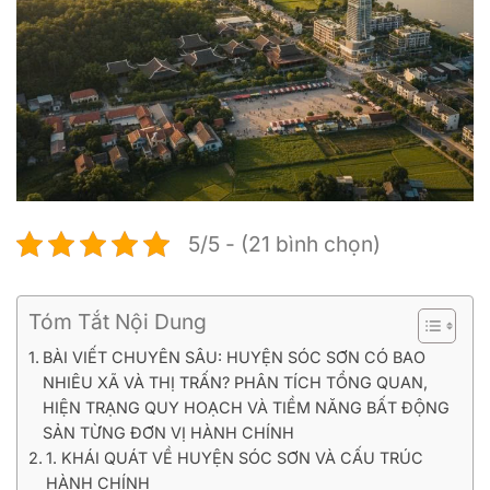
5/5 - (21 bình chọn)
Tóm Tắt Nội Dung
BÀI VIẾT CHUYÊN SÂU: HUYỆN SÓC SƠN CÓ BAO
NHIÊU XÃ VÀ THỊ TRẤN? PHÂN TÍCH TỔNG QUAN,
HIỆN TRẠNG QUY HOẠCH VÀ TIỀM NĂNG BẤT ĐỘNG
SẢN TỪNG ĐƠN VỊ HÀNH CHÍNH
1. KHÁI QUÁT VỀ HUYỆN SÓC SƠN VÀ CẤU TRÚC
HÀNH CHÍNH