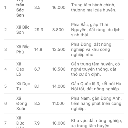
trấn
Trung tâm hành chính,
1
3.5
16.000
Sóc
thương mại của huyện.
Sơn
Phía Bắc, giáp Thái
Xã Bắc
2
29.3
8.800
Nguyên, đất rừng, du lịch
Sơn
sinh thái.
Phía Đông, đất nông
Xã Bắc
3
14.8
13.500
nghiệp và khu công
Phú
nghiệp nhỏ.
Xã
Gần trung tâm huyện, có
4
Cao
6.7
10.500
nghề truyền thống, đất
Lỗ
thổ cư ổn định.
Xã Dục
Gần Quốc lộ 3, kết nối Hà
5
8.1
14.000
Tú
Nội tốt, đất nông nghiệp.
Xã
Phía Nam, gần Đông Anh,
6
Đông
8.3
11.000
tiềm năng phát triển công
Xuân
nghiệp.
Xã
Khu vực đất nông nghiệp,
7
Đức
7.9
10.000
xa trung tâm huyện.