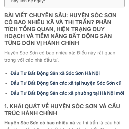
hãy liên hệ ngay:
BÀI VIẾT CHUYÊN SÂU:
HUYỆN SÓC SƠN
CÓ BAO NHIÊU XÃ
VÀ THỊ TRẤN? PHÂN
TÍCH TỔNG QUAN, HIỆN TRẠNG QUY
HOẠCH VÀ TIỀM NĂNG BẤT ĐỘNG SẢN
TỪNG ĐƠN VỊ HÀNH CHÍNH
Huyện Sóc Sơn có bao nhiêu xã: Điều này rất quan
trọng với các nhà đầu tư.
Đầu Tư Bất Động Sản xã Sóc Sơn Hà Nội
Đầu Tư Bất Động Sản các xã tại huyện Sóc Sơn cũ
Đầu Tư Bất Động Sản các xã phường tại Hà Nội mới
1. KHÁI QUÁT VỀ HUYỆN SÓC SƠN VÀ CẤU
TRÚC HÀNH CHÍNH
Huyện Sóc Sơn có bao nhiêu xã
và thị trấn là câu hỏi