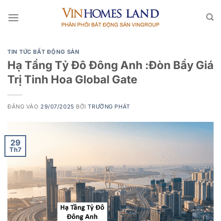
Bỏ
qua
nội
dung
TIN TỨC BẤT ĐỘNG SẢN
Hạ Tầng Tỷ Đô Đông Anh :Đòn Bẩy Giá
Trị Tinh Hoa Global Gate
ĐĂNG VÀO
29/07/2025
BỞI
TRƯỜNG PHÁT
29
Th7