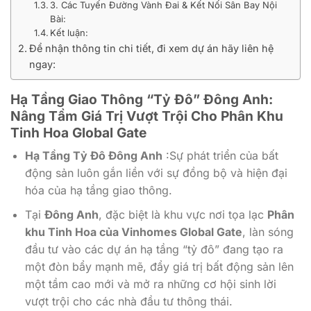
3. Các Tuyến Đường Vành Đai & Kết Nối Sân Bay Nội
Bài:
Kết luận:
Để nhận thông tin chi tiết, đi xem dự án hãy liên hệ
ngay:
Hạ Tầng Giao Thông “Tỷ Đô” Đông Anh:
Nâng Tầm Giá Trị Vượt Trội Cho Phân Khu
Tinh Hoa Global Gate
Hạ Tầng Tỷ Đô Đông Anh
:Sự phát triển của bất
động sản luôn gắn liền với sự đồng bộ và hiện đại
hóa của hạ tầng giao thông.
Tại
Đông Anh
, đặc biệt là khu vực nơi tọa lạc
Phân
khu Tinh Hoa của Vinhomes Global Gate
, làn sóng
đầu tư vào các dự án hạ tầng “tỷ đô” đang tạo ra
một đòn bẩy mạnh mẽ, đẩy giá trị bất động sản lên
một tầm cao mới và mở ra những cơ hội sinh lời
vượt trội cho các nhà đầu tư thông thái.