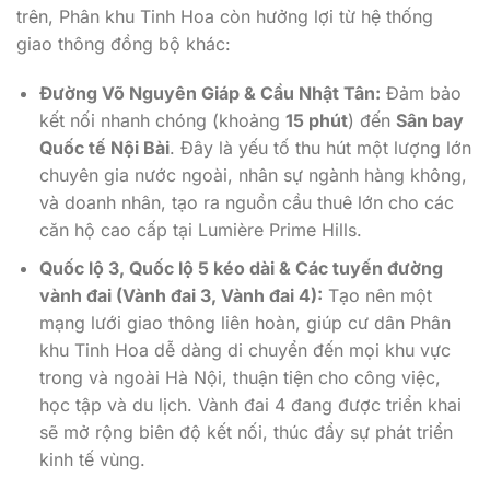
trên, Phân khu Tinh Hoa còn hưởng lợi từ hệ thống
giao thông đồng bộ khác:
Đường Võ Nguyên Giáp & Cầu Nhật Tân:
Đảm bảo
kết nối nhanh chóng (khoảng
15 phút
) đến
Sân bay
Quốc tế Nội Bài
. Đây là yếu tố thu hút một lượng lớn
chuyên gia nước ngoài, nhân sự ngành hàng không,
và doanh nhân, tạo ra nguồn cầu thuê lớn cho các
căn hộ cao cấp tại Lumière Prime Hills.
Quốc lộ 3, Quốc lộ 5 kéo dài & Các tuyến đường
vành đai (Vành đai 3, Vành đai 4):
Tạo nên một
mạng lưới giao thông liên hoàn, giúp cư dân Phân
khu Tinh Hoa dễ dàng di chuyển đến mọi khu vực
trong và ngoài Hà Nội, thuận tiện cho công việc,
học tập và du lịch. Vành đai 4 đang được triển khai
sẽ mở rộng biên độ kết nối, thúc đẩy sự phát triển
kinh tế vùng.