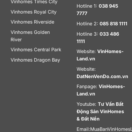
Vinhomes Times City
Hotline 1:
038 945
Vinhomes Royal City
7777
Vinhomes Riverside
Hotline 2:
085 818 1111
Vinhomes Golden
Hotline 3:
033 486
River
1111
Vinhomes Central Park
Website:
VinHomes-
Land.vn
Vinhomes Dragon Bay
Website:
DatNenVenDo.com.vn
Fanpage:
VinHomes-
Land.vn
Youtube:
Tư Vấn Bất
Động Sản VinHomes
& Đất Nền
Email:
MuaBanVinHomes