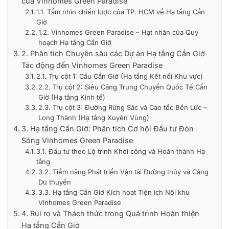
của Vinhomes Green Paradise
1.1. Tầm nhìn chiến lược của TP. HCM về Hạ tầng Cần
Giờ
1.2. Vinhomes Green Paradise – Hạt nhân của Quy
hoạch Hạ tầng Cần Giờ
2. Phân tích Chuyên sâu các Dự án Hạ tầng Cần Giờ
Tác động đến Vinhomes Green Paradise
2.1. Trụ cột 1: Cầu Cần Giờ (Hạ tầng Kết nối Khu vực)
2.2. Trụ cột 2: Siêu Cảng Trung Chuyển Quốc Tế Cần
Giờ (Hạ tầng Kinh tế)
2.3. Trụ cột 3: Đường Rừng Sác và Cao tốc Bến Lức –
Long Thành (Hạ tầng Xuyên Vùng)
3. Hạ tầng Cần Giờ: Phân tích Cơ hội Đầu tư Đón
Sóng Vinhomes Green Paradise
3.1. Đầu tư theo Lộ trình Khởi công và Hoàn thành Hạ
tầng
3.2. Tiềm năng Phát triển Vận tải Đường thủy và Cảng
Du thuyền
3.3. Hạ tầng Cần Giờ Kích hoạt Tiện ích Nội khu
Vinhomes Green Paradise
4. Rủi ro và Thách thức trong Quá trình Hoàn thiện
Hạ tầng Cần Giờ