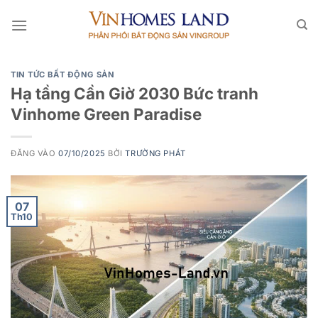
Bỏ
qua
nội
dung
TIN TỨC BẤT ĐỘNG SẢN
Hạ tầng Cần Giờ 2030 Bức tranh
Vinhome Green Paradise
ĐĂNG VÀO
07/10/2025
BỞI
TRƯỜNG PHÁT
07
Th10