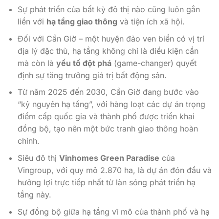
Sự phát triển của bất kỳ đô thị nào cũng luôn gắn
liền với
hạ tầng giao thông
và tiện ích xã hội.
Đối với Cần Giờ – một huyện đảo ven biển có vị trí
địa lý đặc thù, hạ tầng không chỉ là điều kiện cần
mà còn là
yếu tố đột phá
(game-changer) quyết
định sự tăng trưởng giá trị bất động sản.
Từ năm 2025 đến 2030, Cần Giờ đang bước vào
“kỷ nguyên hạ tầng”, với hàng loạt các dự án trọng
điểm cấp quốc gia và thành phố được triển khai
đồng bộ, tạo nên một bức tranh giao thông hoàn
chỉnh.
Siêu đô thị
Vinhomes Green Paradise
của
Vingroup, với quy mô 2.870 ha, là dự án đón đầu và
hưởng lợi trực tiếp nhất từ làn sóng phát triển hạ
tầng này.
Sự đồng bộ giữa hạ tầng vĩ mô của thành phố và hạ