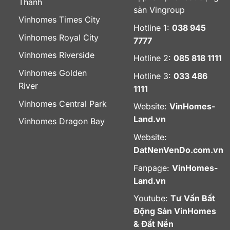
Thanh
sản Vingroup
Vinhomes Times City
Hotline 1:
038 945
Vinhomes Royal City
7777
Vinhomes Riverside
Hotline 2:
085 818 1111
Vinhomes Golden
Hotline 3:
033 486
River
1111
Vinhomes Central Park
Website:
VinHomes-
Land.vn
Vinhomes Dragon Bay
Website:
DatNenVenDo.com.vn
Fanpage:
VinHomes-
Land.vn
Youtube:
Tư Vấn Bất
Động Sản VinHomes
& Đất Nền