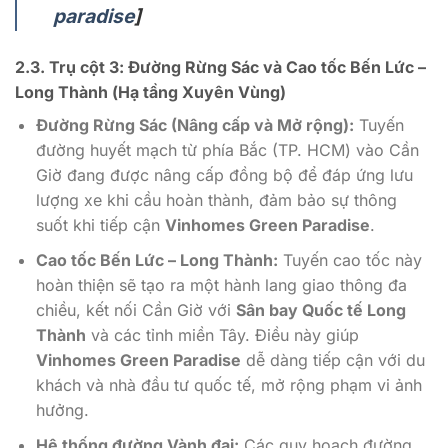
paradise
]
2.3. Trụ cột 3: Đường Rừng Sác và Cao tốc Bến Lức –
Long Thành (Hạ tầng Xuyên Vùng)
Đường Rừng Sác (Nâng cấp và Mở rộng):
Tuyến
đường huyết mạch từ phía Bắc (TP. HCM) vào Cần
Giờ đang được nâng cấp đồng bộ để đáp ứng lưu
lượng xe khi cầu hoàn thành, đảm bảo sự thông
suốt khi tiếp cận
Vinhomes Green Paradise
.
Cao tốc Bến Lức – Long Thành:
Tuyến cao tốc này
hoàn thiện sẽ tạo ra một hành lang giao thông đa
chiều, kết nối Cần Giờ với
Sân bay Quốc tế Long
Thành
và các tỉnh miền Tây. Điều này giúp
Vinhomes Green Paradise
dễ dàng tiếp cận với du
khách và nhà đầu tư quốc tế, mở rộng phạm vi ảnh
hưởng.
Hệ thống đường Vành đai:
Các quy hoạch đường