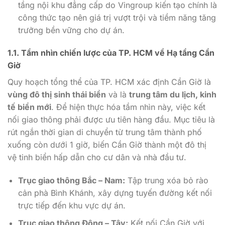
tầng nội khu đẳng cấp do Vingroup kiến tạo chính là
công thức tạo nên giá trị vượt trội và tiềm năng tăng
trưởng bền vững cho dự án.
1.1. Tầm nhìn chiến lược của TP. HCM về
Hạ tầng Cần
Giờ
Quy hoạch tổng thể của TP. HCM xác định Cần Giờ là
vùng đô thị sinh thái biển
và là
trung tâm du lịch, kinh
tế biển mới
. Để hiện thực hóa tầm nhìn này, việc kết
nối giao thông phải được ưu tiên hàng đầu. Mục tiêu là
rút ngắn thời gian di chuyển từ trung tâm thành phố
xuống còn dưới 1 giờ, biến Cần Giờ thành một đô thị
vệ tinh biển hấp dẫn cho cư dân và nhà đầu tư.
Trục giao thông Bắc – Nam:
Tập trung xóa bỏ rào
cản phà Bình Khánh, xây dựng tuyến đường kết nối
trực tiếp đến khu vực dự án.
Trục giao thông Đông – Tây:
Kết nối Cần Giờ với