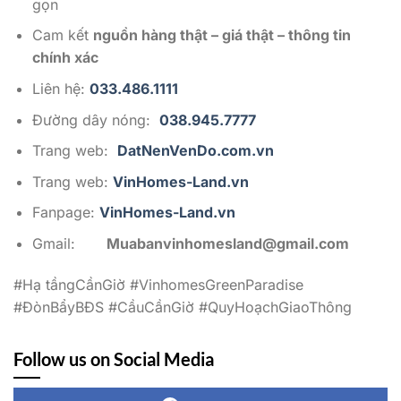
gọn
Cam kết
nguồn hàng thật – giá thật – thông tin
chính xác
Liên hệ:
033.486.1111
Đường dây nóng:
038.945.7777
Trang web:
DatNenVenDo.com.vn
Trang web:
VinHomes-Land.vn
Fanpage:
VinHomes-Land.vn
Gmail:
Muabanvinhomesland@gmail.com
#Hạ tầngCầnGiờ #VinhomesGreenParadise
#ĐònBẩyBĐS #CầuCầnGiờ #QuyHoạchGiaoThông
Follow us on Social Media