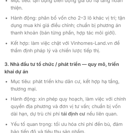
Mục tiêu: tận dụng biến động giá do hạ tầng hoàn
thiện.
Hành động: phân bổ vốn cho 2–3 lô khác vị trí; tận
dụng mua khi giá điều chỉnh; chuẩn bị phương án
thanh khoản (bán từng phần, hợp tác môi giới).
Kết hợp: làm việc chặt với Vinhomes-Land.vn để
thẩm định pháp lý và chiến lược tiếp thị.
3. Nhà đầu tư tổ chức / phát triển — quy mô, triển
khai dự án
Mục tiêu: phát triển khu dân cư, kết hợp hạ tầng,
thương mại.
Hành động: xin phép quy hoạch, làm việc với chính
quyền địa phương và đơn vị tư vấn; chuẩn bị vốn
dài hạn, dự trù chi phí
tái định cư
nếu liên quan.
Yếu tố quan trọng: tối ưu hóa chi phí đền bù, đảm
bảo tiến độ và tiêu thụ sản phẩm.