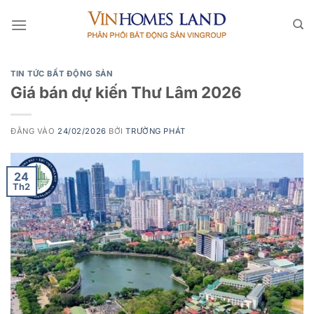
Bỏ
qua
nội
dung
TIN TỨC BẤT ĐỘNG SẢN
Giá bán dự kiến Thư Lâm 2026
ĐĂNG VÀO
24/02/2026
BỞI
TRƯỜNG PHÁT
24
Th2