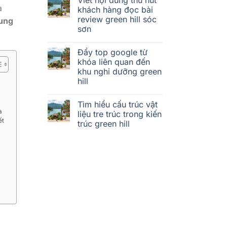
a
khách hàng đọc bài
review green hill sóc
ung
sơn
Đẩy top google từ
khóa liên quan đến
khu nghỉ dưỡng green
hill
Tìm hiểu cấu trúc vật
à
liệu tre trúc trong kiến
ết
trúc green hill