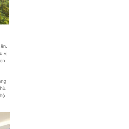
căn.
u vị
iện
ẳng
hủ.
 hộ