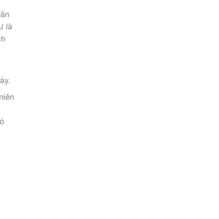
hân
ư là
ch
ày.
niên
có