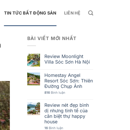
TIN TỨC BẤT ĐỘNG SẢN
LIÊN HỆ
BÀI VIẾT MỚI NHẤT
a
Review Moonlight
Villa Sóc Sơn Hà Nội
Homestay Angel
Resort Sóc Sơn: Thiên
Đường Chụp Ảnh
816
Bình luận
Review nét đẹp bình
dị nhưng tinh tế của
căn biệt thự happy
house
16
Bình luận