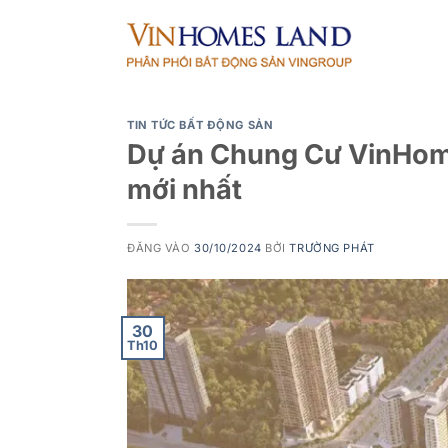
Bỏ
qua
nội
dung
TIN TỨC BẤT ĐỘNG SẢN
Dự án Chung Cư VinHome
mới nhất
ĐĂNG VÀO
30/10/2024
BỞI
TRƯỜNG PHÁT
30
Th10