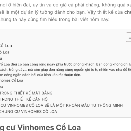
i ở hiện đại, uy tín và có giá cả phải chăng, không quá x
ẽ là một dự án lý tưởng dành cho bạn. Vậy thiết kế của
ch
chúng ta hãy cùng tìm hiểu trong bài viết hôm nay.
Cổ Loa
ổ Loa
oa
Cổ Loa đều có ban công rộng ngay phía trước phòng khách. Ban công không chỉ l
 sách, trồng cây… mà còn giúp đón nắng cùng nguồn gió từ tự nhiên vào nhà để ti
n công ngăn cách bởi cửa kính kéo rất thuận tiện.
inhomes Cổ Loa
oa
TRONG THIẾT KẾ MẶT BẰNG
TRONG THIẾT KẾ CĂN HỘ
CƯ VINHOMES CỔ LOA SẼ LÀ MỘT KHOẢN ĐẦU TƯ THÔNG MINH
CHUNG CƯ VINHOMES CỔ LOA
ng cư Vinhomes Cổ Loa