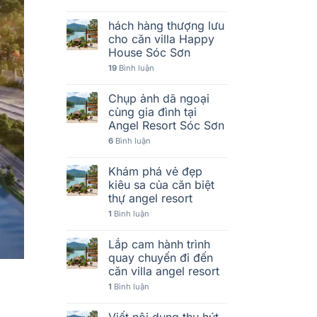
hách hàng thượng lưu
cho căn villa Happy
House Sóc Sơn
19
Bình luận
Chụp ảnh dã ngoại
cùng gia đình tại
Angel Resort Sóc Sơn
6
Bình luận
Khám phá vẻ đẹp
kiêu sa của căn biệt
thự angel resort
1
Bình luận
Lắp cam hành trình
quay chuyến đi đến
căn villa angel resort
1
Bình luận
Viết nội dung thu hút