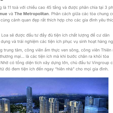
là 11 toà với chiều cao 45 tầng và được phân chia tại 3 p
enue
và
The Metropolitan
. Phân cách giữa các tòa chung c
 cùng cảnh quan đẹp rất thích hợp cho các gia đình yêu thí
oa sẽ được đầu tư đầy đủ tiện ích chất lượng để cư dân
 dụng và trải nghiệm các tiện ích phục vụ sinh hoạt hàng ng
g trung tâm, công viên ẩm thực ven sông, công viên Thiên 
 thương mại… là các tiện ích mà khi bước chân ra khỏi tòa
Nhờ có tổng diện tích xây dựng lớn, chủ đầu tư Vingroup 
từ đó đem tiện ích đến ngay “hiên nhà” cho mọi gia đình.