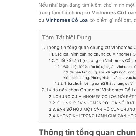
Nếu như bạn đang tìm kiếm cho mình một nơ
trung tâm thì chung cư
Vinhomes Cổ Loa
s
cư
Vinhomes Cổ Loa
có điểm gì nổi bật, 
Tóm Tắt Nội Dung
Thông tin tổng quan chung cư Vinhomes 
Các loại hình căn hộ chung cư Vinhomes C
Thiết kế căn hộ chung cư Vinhomes Cổ L
Đặc biệt 100% căn hộ tại dự án Vinhomes 
nơi để bạn tận dụng làm nơi nghỉ ngơi, đọc
kiệm điện năng. Phòng khách và khu vực ba
Tiêu chuẩn bàn giao nội thất chung cư V
Lý do nên chọn Chung cư Vinhomes Cổ L
CHUNG CƯ VIMHOMES CỔ LOA NỔI BẬT 
CHUNG CƯ VINHOMES CỔ LOA NỔI BẬT 
BẠN SỞ HỮU MỘT CĂN HỘ CỦA CHUNG 
KHÔNG KHÍ TRONG LÀNH CỦA CĂN HỘ 
Thông tin tổng quan chu