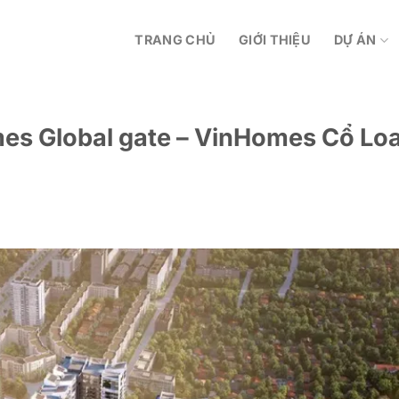
TRANG CHỦ
GIỚI THIỆU
DỰ ÁN
s Global gate – VinHomes Cổ Lo