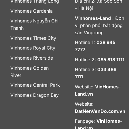
Vinhomes Thăng Long
Địa chỉ 2: Xã Sóc Sơn
- Hà Nội
Vinhomes Gardenia
Vinhomes-Land
: Đơn
Vinhomes Nguyễn Chí
vị phân phối bất động
Thanh
sản Vingroup
Vinhomes Times City
Hotline 1:
038 945
Vinhomes Royal City
7777
Vinhomes Riverside
Hotline 2:
085 818 1111
Vinhomes Golden
Hotline 3:
033 486
River
1111
Vinhomes Central Park
Website:
VinHomes-
Land.vn
Vinhomes Dragon Bay
Website:
DatNenVenDo.com.vn
Fanpage:
VinHomes-
Land.vn