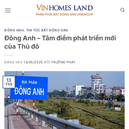
Bỏ
qua
nội
dung
ĐÔNG ANH
,
TIN TỨC BẤT ĐỘNG SẢN
Đông Anh – Tâm điểm phát triển mới
của Thủ đô
ĐĂNG VÀO
13/05/2025
BỞI
TRƯỜNG PHÁT
13
Th5