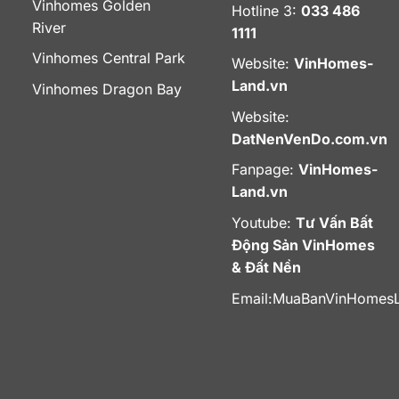
Vinhomes Golden
Hotline 3:
033 486
River
1111
Vinhomes Central Park
Website:
VinHomes-
Land.vn
Vinhomes Dragon Bay
Website:
DatNenVenDo.com.vn
Fanpage:
VinHomes-
Land.vn
Youtube:
Tư Vấn Bất
Động Sản VinHomes
& Đất Nền
Email:
MuaBanVinHomes