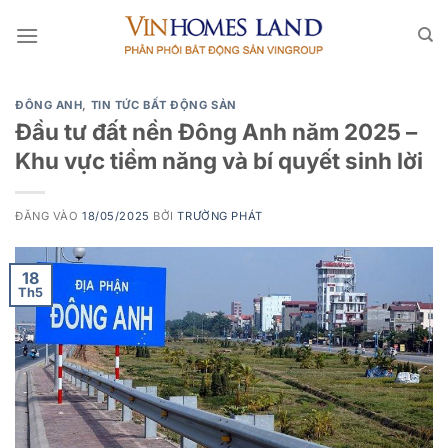
Bỏ
qua
nội
dung
ĐÔNG ANH
,
TIN TỨC BẤT ĐỘNG SẢN
Đầu tư đất nền Đông Anh năm 2025 –
Khu vực tiềm năng và bí quyết sinh lời
ĐĂNG VÀO
18/05/2025
BỞI
TRƯỜNG PHÁT
18
Th5