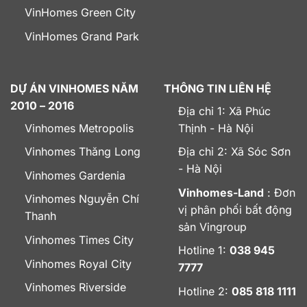
VinHomes Green City
VinHomes Grand Park
DỰ ÁN VINHOMES NĂM
THÔNG TIN LIÊN HỆ
2010 – 2016
Địa chỉ 1: Xã Phúc
Vinhomes Metropolis
Thịnh - Hà Nội
Vinhomes Thăng Long
Địa chỉ 2: Xã Sóc Sơn
- Hà Nội
Vinhomes Gardenia
Vinhomes-Land
: Đơn
Vinhomes Nguyễn Chí
vị phân phối bất động
Thanh
sản Vingroup
Vinhomes Times City
Hotline 1:
038 945
Vinhomes Royal City
7777
Vinhomes Riverside
Hotline 2:
085 818 1111