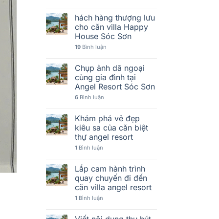
hách hàng thượng lưu
cho căn villa Happy
House Sóc Sơn
19
Bình luận
Chụp ảnh dã ngoại
cùng gia đình tại
Angel Resort Sóc Sơn
6
Bình luận
Khám phá vẻ đẹp
kiêu sa của căn biệt
thự angel resort
1
Bình luận
Lắp cam hành trình
quay chuyến đi đến
căn villa angel resort
1
Bình luận
Viết nội dung thu hút