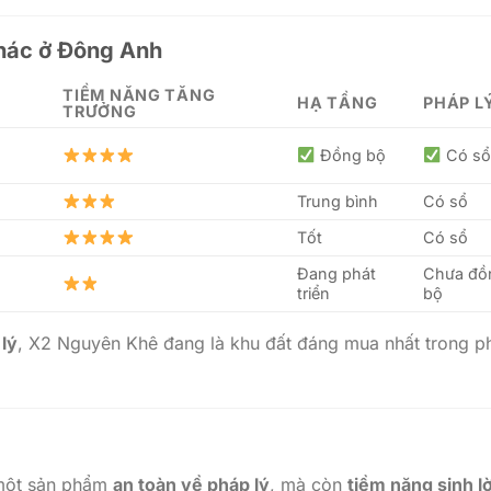
khác ở Đông Anh
TIỀM NĂNG TĂNG
HẠ TẦNG
PHÁP L
TRƯỞNG
Đồng bộ
Có sổ
Trung bình
Có sổ
Tốt
Có sổ
Đang phát
Chưa đồ
triển
bộ
 lý
, X2 Nguyên Khê đang là khu đất đáng mua nhất trong p
 một sản phẩm
an toàn về pháp lý
, mà còn
tiềm năng sinh lờ