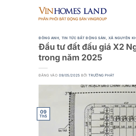
Bỏ
qua
nội
dung
ĐÔNG ANH
,
TIN TỨC BẤT ĐỘNG SẢN
,
XÃ NGUYÊN K
Đầu tư đất đấu giá X2 Ng
trong năm 2025
ĐĂNG VÀO
09/05/2025
BỞI
TRƯỜNG PHÁT
09
Th5