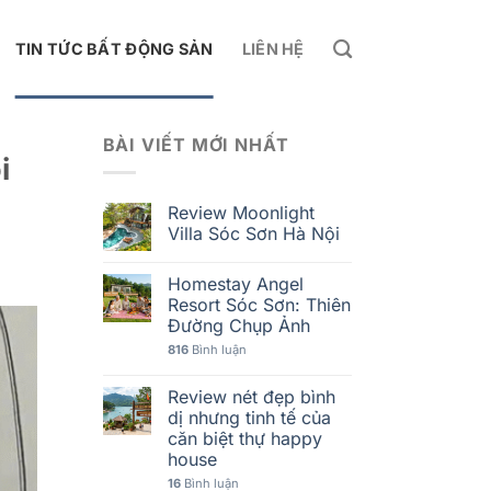
TIN TỨC BẤT ĐỘNG SẢN
LIÊN HỆ
BÀI VIẾT MỚI NHẤT
i
Review Moonlight
Villa Sóc Sơn Hà Nội
Homestay Angel
Resort Sóc Sơn: Thiên
Đường Chụp Ảnh
816
Bình luận
Review nét đẹp bình
dị nhưng tinh tế của
căn biệt thự happy
house
16
Bình luận