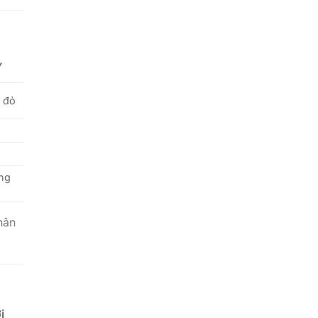
Ý
 đỏ
ng
hân
i