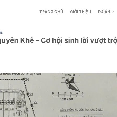
TRANG CHỦ
GIỚI THIỆU
DỰ ÁN
HÊ
uyên Khê – Cơ hội sinh lời vượt trộ