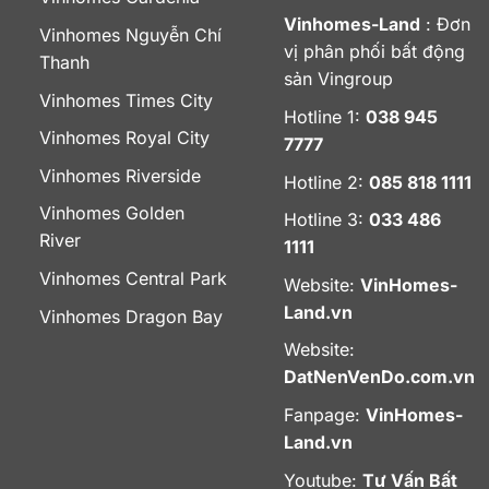
Vinhomes-Land
: Đơn
Vinhomes Nguyễn Chí
vị phân phối bất động
Thanh
sản Vingroup
Vinhomes Times City
Hotline 1:
038 945
Vinhomes Royal City
7777
Vinhomes Riverside
Hotline 2:
085 818 1111
Vinhomes Golden
Hotline 3:
033 486
River
1111
Vinhomes Central Park
Website:
VinHomes-
Land.vn
Vinhomes Dragon Bay
Website:
DatNenVenDo.com.vn
Fanpage:
VinHomes-
Land.vn
Youtube:
Tư Vấn Bất