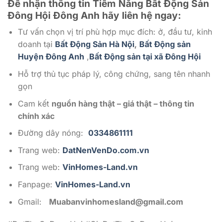
Để nhận thông tin Tiềm Năng Bất Động Sản
Đông Hội Đông Anh
hãy liên hệ ngay:
Tư vấn chọn vị trí phù hợp mục đích: ở, đầu tư, kinh
doanh tại
Bất Động Sản Hà Nội
,
Bất Động sản
Huyện Đông Anh
,
Bất Động sản tại xã Đông Hội
Hỗ trợ thủ tục pháp lý, công chứng, sang tên nhanh
gọn
Cam kết
nguồn hàng thật – giá thật – thông tin
chính xác
Đường dây nóng:
0334861111
Trang web:
DatNenVenDo.com.vn
Trang web:
VinHomes-Land.vn
Fanpage:
VinHomes-Land.vn
Gmail:
Muabanvinhomesland@gmail.com