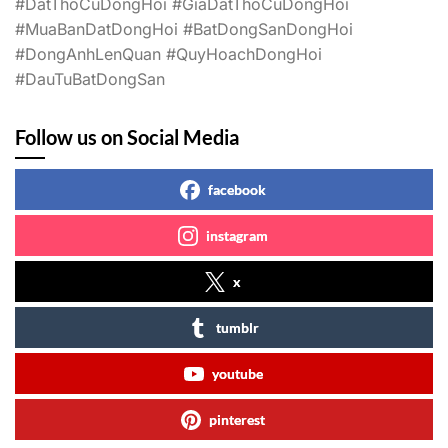
#DatThoCuDongHoi #GiaDatThoCuDongHoi
#MuaBanDatDongHoi #BatDongSanDongHoi
#DongAnhLenQuan #QuyHoachDongHoi
#DauTuBatDongSan
Follow us on Social Media
facebook
instagram
x
tumblr
youtube
pinterest