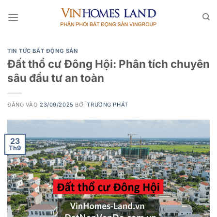
Bỏ
qua
nội
dung
TIN TỨC BẤT ĐỘNG SẢN
Đất thổ cư Đông Hội: Phân tích chuyên
sâu đầu tư an toàn
ĐĂNG VÀO
23/09/2025
BỞI
TRƯỜNG PHÁT
23
Th9