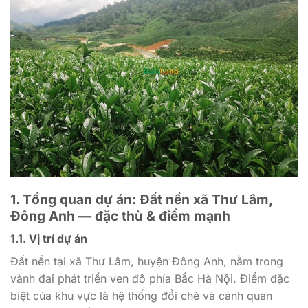
1. Tổng quan dự án: Đất nền xã Thư Lâm,
Đông Anh — đặc thù & điểm mạnh
1.1. Vị trí dự án
Đất nền tại xã Thư Lâm, huyện Đông Anh, nằm trong
vành đai phát triển ven đô phía Bắc Hà Nội. Điểm đặc
biệt của khu vực là hệ thống đồi chè và cảnh quan