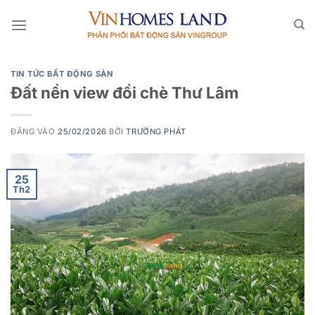
Bỏ
qua
nội
dung
TIN TỨC BẤT ĐỘNG SẢN
Đất nền view đồi chè Thư Lâm
ĐĂNG VÀO
25/02/2026
BỞI
TRƯỜNG PHÁT
25
Th2