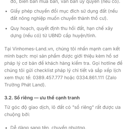
đó, biên bản mua bán, văn bản ủy quyền (nếu có).
Giấy phép chuyển đổi mục đích sử dụng đất (nếu
đất nông nghiệp muốn chuyển thành thổ cư).
Quy hoạch, quyết định thu hồi đất, hạn chế xây
dựng (nếu có) từ UBND cấp huyện/tỉnh.
Tại Vinhomes-Land.vn, chúng tôi nhấn mạnh cam kết
minh bạch: mọi sản phẩm được giới thiệu kèm hồ sơ
pháp lý cơ bản để khách hàng kiểm tra. Gọi hotline để
chúng tôi gửi checklist pháp lý chi tiết và sắp xếp lịch
xem thực tế: 0389.457.777 hoặc 0334.861.111 (Zalo
Trường Phát Land).
3.2. Sổ riêng — ưu thế cạnh tranh
Từ góc độ giao dịch, lô đất có "sổ riêng" rất được ưa
chuộng bởi:
Dễ dàng sang tên, chuyển nhượng.