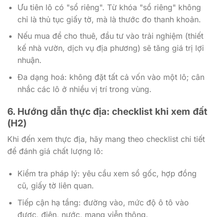
Ưu tiên lô có "sổ riêng". Từ khóa "sổ riêng" không
chỉ là thủ tục giấy tờ, mà là thước đo thanh khoản.
Nếu mua để cho thuê, đầu tư vào trải nghiệm (thiết
kế nhà vườn, dịch vụ địa phương) sẽ tăng giá trị lợi
nhuận.
Đa dạng hoá: không đặt tất cả vốn vào một lô; cân
nhắc các lô ở nhiều vị trí trong vùng.
6. Hướng dẫn thực địa: checklist khi xem đất
(H2)
Khi đến xem thực địa, hãy mang theo checklist chi tiết
để đánh giá chất lượng lô:
Kiểm tra pháp lý: yêu cầu xem sổ gốc, hợp đồng
cũ, giấy tờ liên quan.
Tiếp cận hạ tầng: đường vào, mức độ ô tô vào
được, điện, nước, mạng viễn thông.