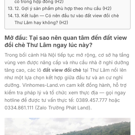
có trong hợp đồng (H2)
12. Gợi ý sản phẩm phù hợp theo nhu cầu (H2)
13. Kết luận — Có nên đầu tư vào đất view đồi chè
Thư Lâm hay không? (H2)
Mở đầu: Tại sao nên quan tâm đến đất view
đồi chè Thư Lâm ngay lúc này?
Trong bối cảnh Hà Nội tiếp tục mở rộng, cơ sở hạ tầng
vùng ven được nâng cấp và nhu cầu nhà ở nghỉ dưỡng
tăng cao, các lô
đất view đồi chè
tại Thư Lâm nổi lên
như một lựa chọn kết hợp giữa đầu tư và an cư nghỉ
dưỡng. Vinhomes-Land.vn cam kết đồng hành, hỗ trợ
kiểm tra pháp lý và tổ chức xem thực địa — gọi ngay
hotline để được tư vấn thực tế: 0389.457.777 hoặc
0334.861.111 (Zalo Trường Phát Land).