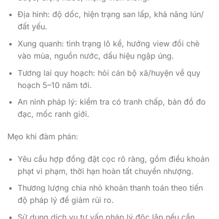
Địa hình: độ dốc, hiện trạng san lấp, khả năng lún/
đất yếu.
Xung quanh: tình trạng lô kề, hướng view đồi chè
vào mùa, nguồn nước, dấu hiệu ngập úng.
Tương lai quy hoạch: hỏi cán bộ xã/huyện về quy
hoạch 5–10 năm tới.
An ninh pháp lý: kiểm tra có tranh chấp, bản đồ đo
đạc, mốc ranh giới.
Mẹo khi đàm phán:
Yêu cầu hợp đồng đặt cọc rõ ràng, gồm điều khoản
phạt vi phạm, thời hạn hoàn tất chuyển nhượng.
Thương lượng chia nhỏ khoản thanh toán theo tiến
độ pháp lý để giảm rủi ro.
Sử dụng dịch vụ tư vấn pháp lý độc lập nếu cần