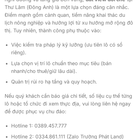
Thư Lâm (Đông Anh) là một lựa chọn đáng cân nhắc.
Điểm mạnh gồm cảnh quan, tiềm năng khai thác du
lịch nông nghiệp và hưởng lợi từ xu hướng mở rộng đô
thị. Tuy nhiên, thành công phụ thuộc vào:
Việc kiểm tra pháp lý kỹ lưỡng (ưu tiên lô có sổ
riêng).
Lựa chọn vị trí lô chuẩn theo mục tiêu (bán
nhanh/cho thuê/giữ lâu dài).
Quản trị rủi ro hạ tầng và quy hoạch.
Nếu quý khách cần báo giá chi tiết, số liệu cụ thể từng
lô hoặc tổ chức đi xem thực địa, vui lòng liên hệ ngay
để được phục vụ chu đáo:
Hotline 1: 0389.457.777
Hotline 2: 0334.861.111 (Zalo Trường Phát Land)