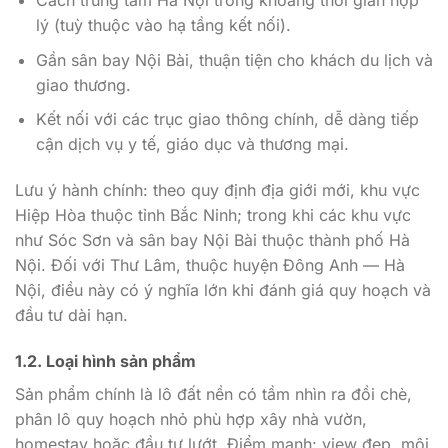
Cách trung tâm Hà Nội trong khoảng thời gian hợp
lý (tuỳ thuộc vào hạ tầng kết nối).
Gần sân bay Nội Bài, thuận tiện cho khách du lịch và
giao thương.
Kết nối với các trục giao thông chính, dễ dàng tiếp
cận dịch vụ y tế, giáo dục và thương mại.
Lưu ý hành chính: theo quy định địa giới mới, khu vực
Hiệp Hòa thuộc tỉnh Bắc Ninh; trong khi các khu vực
như Sóc Sơn và sân bay Nội Bài thuộc thành phố Hà
Nội. Đối với Thư Lâm, thuộc huyện Đông Anh — Hà
Nội, điều này có ý nghĩa lớn khi đánh giá quy hoạch và
đầu tư dài hạn.
1.2. Loại hình sản phẩm
Sản phẩm chính là lô đất nền có tầm nhìn ra đồi chè,
phân lô quy hoạch nhỏ phù hợp xây nhà vườn,
homestay hoặc đầu tư lướt. Điểm mạnh: view đẹp, môi