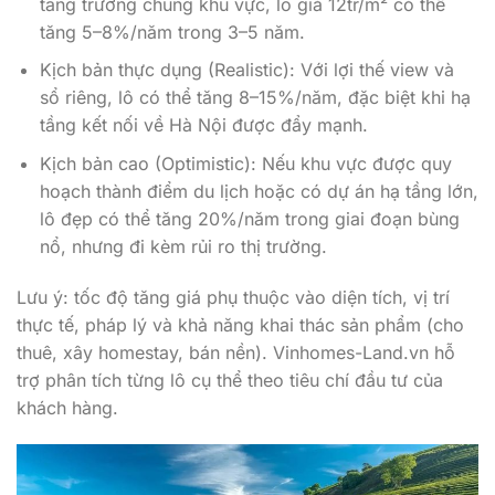
tăng trưởng chung khu vực, lô giá 12tr/m² có thể
tăng 5–8%/năm trong 3–5 năm.
Kịch bản thực dụng (Realistic): Với lợi thế view và
sổ riêng, lô có thể tăng 8–15%/năm, đặc biệt khi hạ
tầng kết nối về Hà Nội được đẩy mạnh.
Kịch bản cao (Optimistic): Nếu khu vực được quy
hoạch thành điểm du lịch hoặc có dự án hạ tầng lớn,
lô đẹp có thể tăng 20%/năm trong giai đoạn bùng
nổ, nhưng đi kèm rủi ro thị trường.
Lưu ý: tốc độ tăng giá phụ thuộc vào diện tích, vị trí
thực tế, pháp lý và khả năng khai thác sản phẩm (cho
thuê, xây homestay, bán nền). Vinhomes-Land.vn hỗ
trợ phân tích từng lô cụ thể theo tiêu chí đầu tư của
khách hàng.