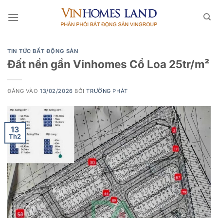
Bỏ
qua
nội
dung
TIN TỨC BẤT ĐỘNG SẢN
Đất nền gần Vinhomes Cổ Loa 25tr/m²
ĐĂNG VÀO
13/02/2026
BỞI
TRƯỜNG PHÁT
13
Th2