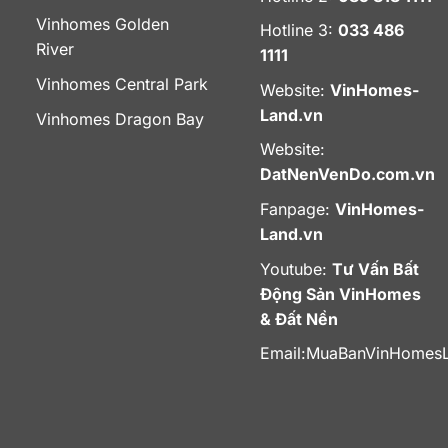
Vinhomes Golden
Hotline 3:
033 486
River
1111
Vinhomes Central Park
Website:
VinHomes-
Land.vn
Vinhomes Dragon Bay
Website:
DatNenVenDo.com.vn
Fanpage:
VinHomes-
Land.vn
Youtube:
Tư Vấn Bất
Động Sản VinHomes
& Đất Nền
Email:
MuaBanVinHomes