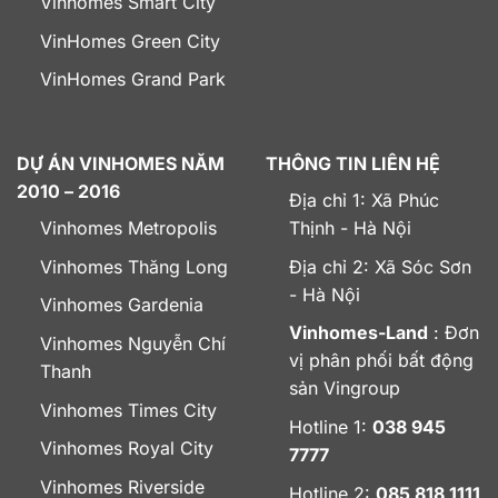
Vinhomes Smart City
VinHomes Green City
VinHomes Grand Park
DỰ ÁN VINHOMES NĂM
THÔNG TIN LIÊN HỆ
2010 – 2016
Địa chỉ 1: Xã Phúc
Vinhomes Metropolis
Thịnh - Hà Nội
Vinhomes Thăng Long
Địa chỉ 2: Xã Sóc Sơn
- Hà Nội
Vinhomes Gardenia
Vinhomes-Land
: Đơn
Vinhomes Nguyễn Chí
vị phân phối bất động
Thanh
sản Vingroup
Vinhomes Times City
Hotline 1:
038 945
Vinhomes Royal City
7777
Vinhomes Riverside
Hotline 2:
085 818 1111