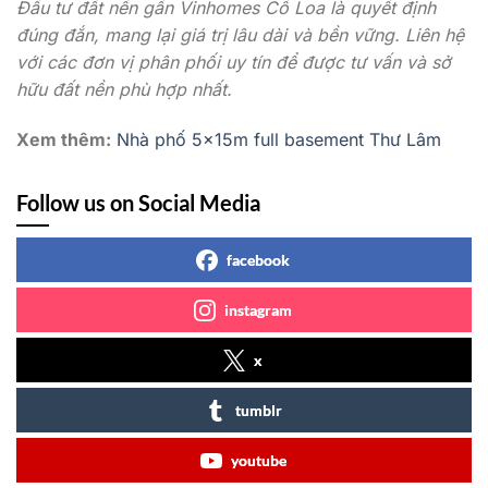
Đầu tư đất nền gần Vinhomes Cổ Loa là quyết định
đúng đắn, mang lại giá trị lâu dài và bền vững. Liên hệ
với các đơn vị phân phối uy tín để được tư vấn và sở
hữu đất nền phù hợp nhất.
Xem thêm:
Nhà phố 5x15m full basement Thư Lâm
Follow us on Social Media
facebook
instagram
x
tumblr
youtube