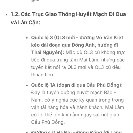
1.2. Các Trục Giao Thông Huyết Mạch Đi Qua
và Lân Cận:
Quốc lộ 3 (QL3 mới – đường Võ Văn Kiệt
kéo dài đoạn qua Đông Anh, hướng đi
Thái Nguyên):
Mặc dù QL3 cũ không trực
tiếp đi qua trung tâm Mai Lâm, nhưng các
tuyến kết nối ra QL3 mới và QL3 cũ đều
thuận tiện.
Quốc lộ 1A (đoạn đi qua Cầu Phù Đổng):
Đây là tuyến đường huyết mạch Bắc –
Nam, có ý nghĩa cực kỳ quan trọng trong
vận tải hàng hóa và hành khách. Mai Lâm
có lợi thế lớn khi nằm ngay sát nút giao
Cầu Phù Đổng.
Đường sắt Hà Nội – Đồng Đăng (đi Lạng