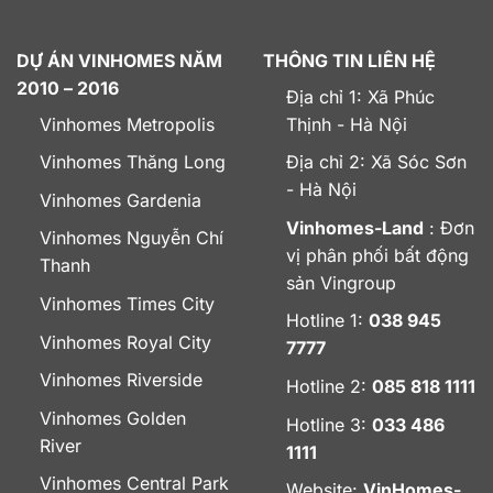
DỰ ÁN VINHOMES NĂM
THÔNG TIN LIÊN HỆ
2010 – 2016
Địa chỉ 1: Xã Phúc
Vinhomes Metropolis
Thịnh - Hà Nội
Vinhomes Thăng Long
Địa chỉ 2: Xã Sóc Sơn
- Hà Nội
Vinhomes Gardenia
Vinhomes-Land
: Đơn
Vinhomes Nguyễn Chí
vị phân phối bất động
Thanh
sản Vingroup
Vinhomes Times City
Hotline 1:
038 945
Vinhomes Royal City
7777
Vinhomes Riverside
Hotline 2:
085 818 1111
Vinhomes Golden
Hotline 3:
033 486
River
1111
Vinhomes Central Park
Website:
VinHomes-