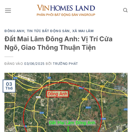
Bỏ
qua
nội
dung
ĐÔNG ANH
,
TIN TỨC BẤT ĐỘNG SẢN
,
XÃ MAI LÂM
Đất Mai Lâm Đông Anh: Vị Trí Cửa
Ngõ, Giao Thông Thuận Tiện
ĐĂNG VÀO
03/06/2025
BỞI
TRƯỜNG PHÁT
03
Th6