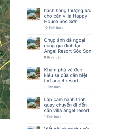
hách hàng thượng lưu
cho căn villa Happy
House Sóc Sơn
19
Bình luận
Chụp ảnh dã ngoại
cùng gia đình tại
Angel Resort Sóc Sơn
6
Bình luận
Khám phá vẻ đẹp
kiêu sa của căn biệt
thự angel resort
1
Bình luận
Lắp cam hành trình
quay chuyến đi đến
căn villa angel resort
1
Bình luận
Viết nội dung thu hút