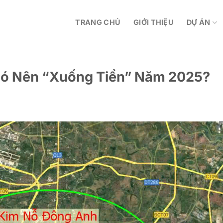
TRANG CHỦ
GIỚI THIỆU
DỰ ÁN
Có Nên “Xuống Tiền” Năm 2025?