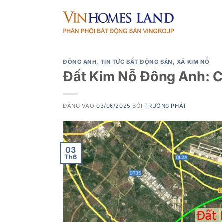
Bỏ
qua
nội
dung
ĐÔNG ANH
,
TIN TỨC BẤT ĐỘNG SẢN
,
XÃ KIM NỖ
Đất Kim Nỗ Đông Anh: 
ĐĂNG VÀO
03/06/2025
BỞI
TRƯỜNG PHÁT
03
Th6