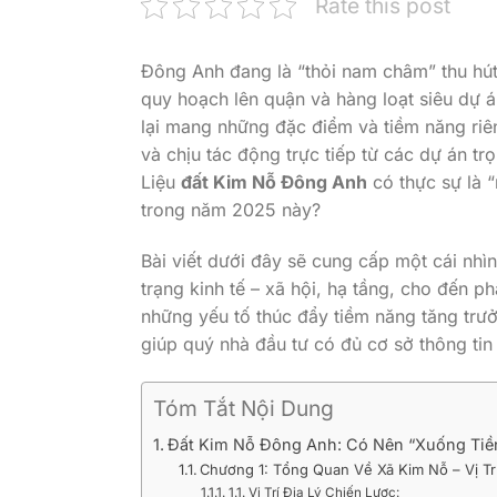
Rate this post
Đông Anh đang là “thỏi nam châm” thu hú
quy hoạch lên quận và hàng loạt siêu dự á
lại mang những đặc điểm và tiềm năng riên
và chịu tác động trực tiếp từ các dự án t
Liệu
đất Kim Nỗ Đông Anh
có thực sự là 
trong năm 2025 này?
Bài viết dưới đây sẽ cung cấp một cái nhìn 
trạng kinh tế – xã hội, hạ tầng, cho đến ph
những yếu tố thúc đẩy tiềm năng tăng trưở
giúp quý nhà đầu tư có đủ cơ sở thông tin
Tóm Tắt Nội Dung
Đất Kim Nỗ Đông Anh: Có Nên “Xuống Ti
Chương 1: Tổng Quan Về Xã Kim Nỗ – Vị Tr
1.1. Vị Trí Địa Lý Chiến Lược: