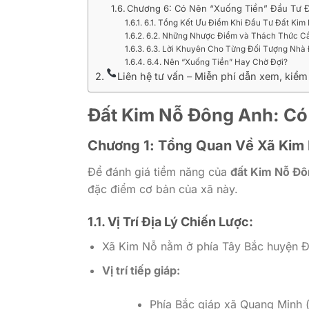
Chương 6: Có Nên “Xuống Tiền” Đầu Tư 
6.1. Tổng Kết Ưu Điểm Khi Đầu Tư Đất Kim
6.2. Những Nhược Điểm và Thách Thức C
6.3. Lời Khuyên Cho Từng Đối Tượng Nhà 
6.4. Nên “Xuống Tiền” Hay Chờ Đợi?
Liên hệ tư vấn – Miễn phí dẫn xem, kiể
Đất Kim Nỗ Đông Anh: C
Chương 1: Tổng Quan Về Xã Kim N
Để đánh giá tiềm năng của
đất Kim Nỗ Đ
đặc điểm cơ bản của xã này.
1.1. Vị Trí Địa Lý Chiến Lược:
Xã Kim Nỗ nằm ở phía Tây Bắc huyện Đ
Vị trí tiếp giáp:
Phía Bắc giáp xã Quang Minh (