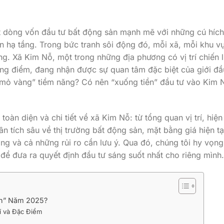
t dòng vốn đầu tư bất động sản mạnh mẽ với những cú hích
n hạ tầng. Trong bức tranh sôi động đó, mỗi xã, mỗi khu v
g. Xã Kim Nỗ, một trong những địa phương có vị trí chiến 
rọng điểm, đang nhận được sự quan tâm đặc biệt của giới đầ
“mỏ vàng” tiềm năng? Có nên “xuống tiền” đầu tư vào Kim 
toàn diện và chi tiết về xã Kim Nỗ: từ tổng quan vị trí, hiện
ân tích sâu về thị trường bất động sản, mặt bằng giá hiện tạ
ng và cả những rủi ro cần lưu ý. Qua đó, chúng tôi hy vọng
 để đưa ra quyết định đầu tư sáng suốt nhất cho riêng mình.
ền” Năm 2025?
í và Đặc Điểm