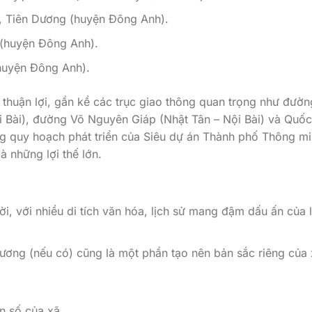
, Tiên Dương (huyện Đông Anh).
(huyện Đông Anh).
huyện Đông Anh).
 thuận lợi, gần kề các trục giao thông quan trọng như đườ
i Bài), đường Võ Nguyên Giáp (Nhật Tân – Nội Bài) và Quốc
ng quy hoạch phát triển của Siêu dự án Thành phố Thông m
 những lợi thế lớn.
ời, với nhiều di tích văn hóa, lịch sử mang đậm dấu ấn của 
hương (nếu có) cũng là một phần tạo nên bản sắc riêng của 
n số của xã.