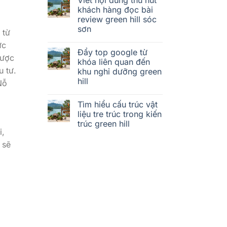
khách hàng đọc bài
review green hill sóc
sơn
 từ
ực
Đẩy top google từ
lược
khóa liên quan đến
u tư.
khu nghỉ dưỡng green
hill
Nỗ
Tìm hiểu cấu trúc vật
liệu tre trúc trong kiến
trúc green hill
i,
 sẽ