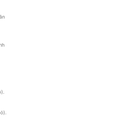
ân
nh
).
ó).