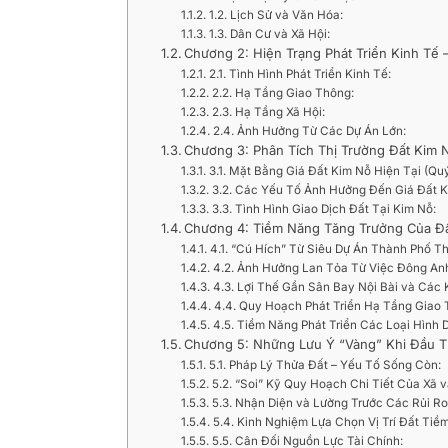
1.2. Lịch Sử và Văn Hóa:
1.3. Dân Cư và Xã Hội:
Chương 2: Hiện Trạng Phát Triển Kinh Tế
2.1. Tình Hình Phát Triển Kinh Tế:
2.2. Hạ Tầng Giao Thông:
2.3. Hạ Tầng Xã Hội:
2.4. Ảnh Hưởng Từ Các Dự Án Lớn:
Chương 3: Phân Tích Thị Trường Đất Ki
3.1. Mặt Bằng Giá Đất Kim Nỗ Hiện Tại (Quý
3.2. Các Yếu Tố Ảnh Hưởng Đến Giá Đất K
3.3. Tình Hình Giao Dịch Đất Tại Kim Nỗ:
Chương 4: Tiềm Năng Tăng Trưởng Của Đ
4.1. “Cú Hích” Từ Siêu Dự Án Thành Phố 
4.2. Ảnh Hưởng Lan Tỏa Từ Việc Đông An
4.3. Lợi Thế Gần Sân Bay Nội Bài và Các
4.4. Quy Hoạch Phát Triển Hạ Tầng Giao
4.5. Tiềm Năng Phát Triển Các Loại Hình 
Chương 5: Những Lưu Ý “Vàng” Khi Đầu 
5.1. Pháp Lý Thửa Đất – Yếu Tố Sống Còn:
5.2. “Soi” Kỹ Quy Hoạch Chi Tiết Của Xã 
5.3. Nhận Diện và Lường Trước Các Rủi Ro
5.4. Kinh Nghiệm Lựa Chọn Vị Trí Đất Tiề
5.5. Cân Đối Nguồn Lực Tài Chính: