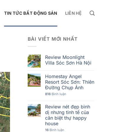
TIN TỨC BẤT ĐỘNG SẢN
LIÊN HỆ
BÀI VIẾT MỚI NHẤT
Review Moonlight
Villa Sóc Sơn Hà Nội
Homestay Angel
Resort Sóc Sơn: Thiên
Đường Chụp Ảnh
816
Bình luận
Review nét đẹp bình
dị nhưng tinh tế của
căn biệt thự happy
house
16
Bình luận