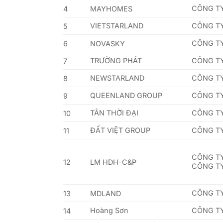
CÔNG T
4
MAYHOMES
VIETSTARLAND
CÔNG TY
5
CÔNG TY
6
NOVASKY
TRƯỜNG PHÁT
CÔNG TY
7
NEWSTARLAND
CÔNG TY
8
QUEENLAND GROUP
CÔNG T
9
TÂN THỜI ĐẠI
CÔNG TY
10
ĐẤT VIỆT GROUP
CÔNG TY
11
CÔNG T
12
LM HDH-C&P
CÔNG TY
CÔNG TY
13
MDLAND
Hoàng Sơn
CÔNG TY
14