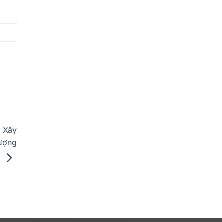
: Xây
hượng
u