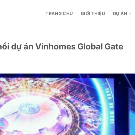
TRANG CHỦ
GIỚI THIỆU
DỰ ÁN
hối dự án Vinhomes Global Gate