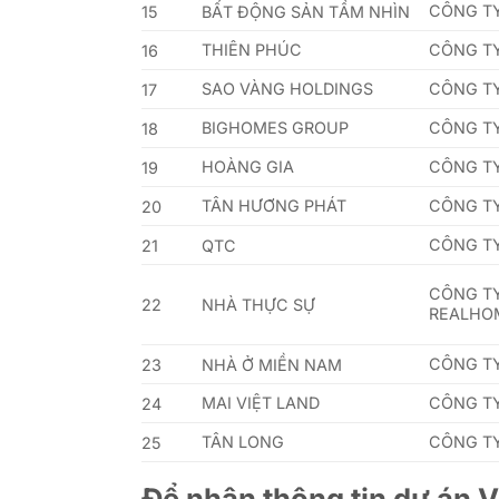
CÔNG TY
15
BẤT ĐỘNG SẢN TẦM NHÌN
THIÊN PHÚC
CÔNG TY
16
SAO VÀNG HOLDINGS
CÔNG TY
17
BIGHOMES GROUP
CÔNG TY
18
HOÀNG GIA
CÔNG TY
19
TÂN HƯƠNG PHÁT
CÔNG T
20
CÔNG TY
21
QTC
CÔNG TY
22
NHÀ THỰC SỰ
REALHO
CÔNG T
23
NHÀ Ở MIỀN NAM
MAI VIỆT LAND
CÔNG TY
24
TÂN LONG
CÔNG TY
25
Để nhận thông tin dự án 