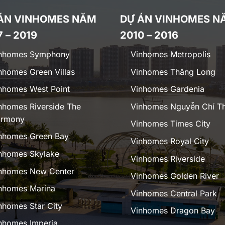
ÁN VINHOMES NĂM
DỰ ÁN VINHOMES N
7 – 2019
2010 – 2016
nhomes Symphony
Vinhomes Metropolis
nhomes Green Villas
Vinhomes Thăng Long
nhomes West Point
Vinhomes Gardenia
nhomes Riverside The
Vinhomes Nguyễn Chí T
rmony
Vinhomes Times City
nhomes Green Bay
Vinhomes Royal City
nhomes Skylake
Vinhomes Riverside
nhomes New Center
Vinhomes Golden River
nhomes Marina
Vinhomes Central Park
nhomes Star City
Vinhomes Dragon Bay
nhomes Imperia