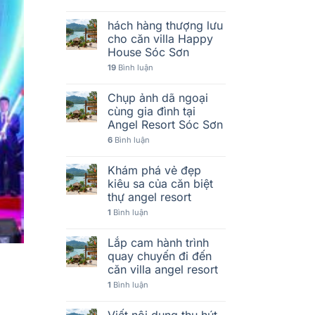
hách hàng thượng lưu
cho căn villa Happy
House Sóc Sơn
19
Bình luận
Chụp ảnh dã ngoại
cùng gia đình tại
Angel Resort Sóc Sơn
6
Bình luận
Khám phá vẻ đẹp
kiêu sa của căn biệt
thự angel resort
1
Bình luận
Lắp cam hành trình
quay chuyến đi đến
căn villa angel resort
1
Bình luận
Viết nội dung thu hút