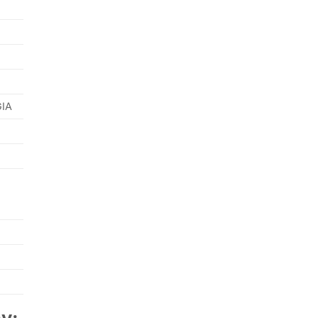
IA
ay: