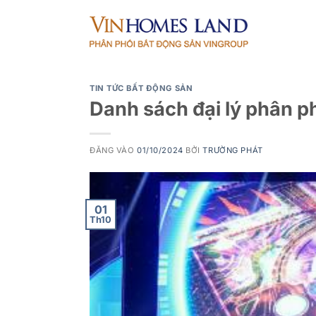
Bỏ
qua
nội
dung
TIN TỨC BẤT ĐỘNG SẢN
Danh sách đại lý phân p
ĐĂNG VÀO
01/10/2024
BỞI
TRƯỜNG PHÁT
01
Th10