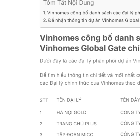
Tóm Tắt Nội Dung
Vinhomes công bố danh sách các đại lý ph
Để nhận thông tin dự án Vinhomes Global 
Vinhomes công bố danh sá
Vinhomes Global Gate ch
Dưới đây là các đại lý phân phối dự án Vi
Để tìm hiểu thông tin chi tiết và mới nhấ
các Đại lý chính thức của Vinhomes theo 
TÊN ĐẠI LÝ
TÊN ĐẦ
STT
HÀ NỘI GOLD
CÔNG TY
1
CÔNG T
2
TRANG CHỦ PLUS
CÔNG TY
3
TẬP ĐOÀN MICC