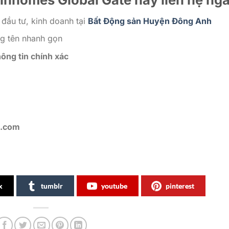
 đầu tư, kinh doanh tại
Bất Động sản Huyện Đông Anh
ng tên nhanh gọn
hông tin chính xác
l.com
x
tumblr
youtube
pinterest