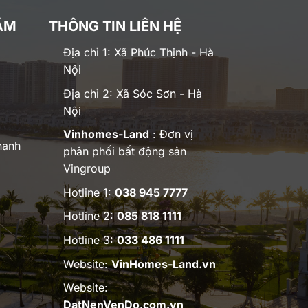
ĂM
THÔNG TIN LIÊN HỆ
Địa chỉ 1: Xã Phúc Thịnh - Hà
Nội
Địa chỉ 2: Xã Sóc Sơn - Hà
Nội
Vinhomes-Land
: Đơn vị
hanh
phân phối bất động sản
Vingroup
Hotline 1:
038 945 7777
Hotline 2:
085 818 1111
Hotline 3:
033 486 1111
Website:
VinHomes-Land.vn
Website:
DatNenVenDo.com.vn