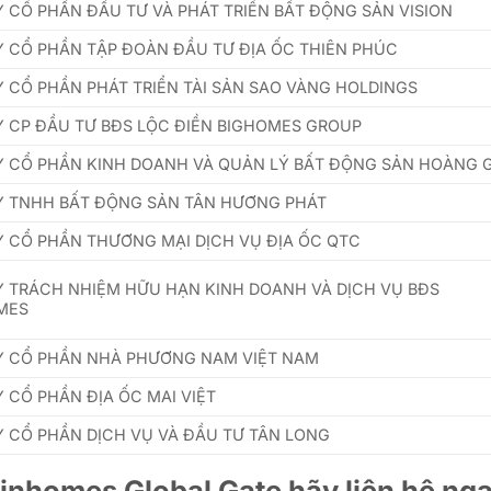
 CỔ PHẦN ĐẦU TƯ VÀ PHÁT TRIỂN BẤT ĐỘNG SẢN VISION
 CỔ PHẦN TẬP ĐOÀN ĐẦU TƯ ĐỊA ỐC THIÊN PHÚC
 CỔ PHẦN PHÁT TRIỂN TÀI SẢN SAO VÀNG HOLDINGS
 CP ĐẦU TƯ BĐS LỘC ĐIỀN BIGHOMES GROUP
 CỔ PHẦN KINH DOANH VÀ QUẢN LÝ BẤT ĐỘNG SẢN HOÀNG G
Y TNHH BẤT ĐỘNG SẢN TÂN HƯƠNG PHÁT
 CỔ PHẦN THƯƠNG MẠI DỊCH VỤ ĐỊA ỐC QTC
 TRÁCH NHIỆM HỮU HẠN KINH DOANH VÀ DỊCH VỤ BĐS
MES
Y CỔ PHẦN NHÀ PHƯƠNG NAM VIỆT NAM
 CỔ PHẦN ĐỊA ỐC MAI VIỆT
 CỔ PHẦN DỊCH VỤ VÀ ĐẦU TƯ TÂN LONG
Vinhomes Global Gate
hãy liên hệ ng