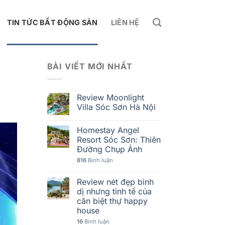
TIN TỨC BẤT ĐỘNG SẢN
LIÊN HỆ
BÀI VIẾT MỚI NHẤT
Review Moonlight
Villa Sóc Sơn Hà Nội
Homestay Angel
Resort Sóc Sơn: Thiên
Đường Chụp Ảnh
816
Bình luận
Review nét đẹp bình
dị nhưng tinh tế của
căn biệt thự happy
house
16
Bình luận