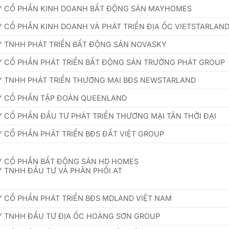
Y CỔ PHẦN KINH DOANH BẤT ĐỘNG SẢN MAYHOMES
 CỔ PHẦN KINH DOANH VÀ PHÁT TRIỂN ĐỊA ỐC VIETSTARLAN
 TNHH PHÁT TRIỂN BẤT ĐỘNG SẢN NOVASKY
 CỔ PHẦN PHÁT TRIỂN BẤT ĐỘNG SẢN TRƯỜNG PHÁT GROUP
 TNHH PHÁT TRIỂN THƯƠNG MẠI BĐS NEWSTARLAND
Y CỔ PHẦN TẬP ĐOÀN QUEENLAND
 CỔ PHẦN ĐẦU TƯ PHÁT TRIỂN THƯƠNG MẠI TÂN THỜI ĐẠI
 CỔ PHẦN PHÁT TRIỂN BĐS ĐẤT VIỆT GROUP
Y CỔ PHẦN BẤT ĐỘNG SẢN HD HOMES
 TNHH ĐẦU TƯ VÀ PHÂN PHỐI AT
 CỔ PHẦN PHÁT TRIỂN BĐS MDLAND VIỆT NAM
 TNHH ĐẦU TƯ ĐỊA ỐC HOÀNG SƠN GROUP