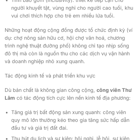
Tính bao gồm (inclusivity): thiết kế tiếp cận cho
người khuyết tật, vùng nghỉ cho người cao tuổi, khu
vui chơi thích hợp cho trẻ em nhiều lứa tuổi.
Những hoạt động cộng đồng được tổ chức định kỳ (ví
dụ: chợ nông sản hữu cơ, hội chợ văn hoá, chương
trình nghệ thuật đường phố) không chỉ tạo nhịp sống
đô thị mà còn là nguồn thu cho các dịch vụ vận hành
và doanh nghiệp nhỏ xung quanh.
Tác động kinh tế và phát triển khu vực
Dù bản chất là không gian công cộng,
công viên Thư
Lâm
có tác động tích cực lên nền kinh tế địa phương:
Tăng giá trị bất động sản xung quanh: công viên
quy mô lớn thường kéo theo gia tăng sức hấp dẫn
đầu tư và giá trị đất đai.
Thu hút du lịch và sự kiện: hội nghị, lễ hội, sự kiện