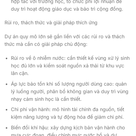
hợp tác với trường học, tổ chức phi lợi nhuận để
duy trì hoạt động giáo dục và bảo trì cộng đồng.
Rủi ro, thách thức và giải pháp thích ứng
Dự án quy mô lớn sẽ gắn liền với các rủi ro và thách
thức mà cần có giải pháp chủ động:
Rủi ro về ô nhiễm nước: cần thiết kế vùng xử lý sinh
học đủ lớn và kiểm soát nguồn xả thải từ khu vực
lân cận.
Áp lực bảo tồn khi số lượng người dùng cao: quản
lý luồng người, phân bổ không gian và duy trì vùng
nhạy cảm sinh học là cần thiết.
Chi phí vận hành: mô hình tài chính đa nguồn, tiết
kiệm năng lượng và tự động hóa để giảm chi phí.
Biến đổi khí hậu: xây dựng kịch bản vận hành cho
mưa cực đoan, điều chỉnh mực nước hồ và dự