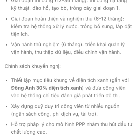
Giai đoạn thi công (12–36 tháng): thi công hạ tầng
kỹ thuật, đào hồ, tạo bờ, trồng cây giai đoạn 1.
Giai đoạn hoàn thiện và nghiệm thu (6–12 tháng):
kiểm tra hệ thống xử lý nước, trồng bổ sung, lắp đặt
tiện ích.
Vận hành thử nghiệm (6 tháng): triển khai quản lý
vận hành, thu thập dữ liệu, điều chỉnh vận hành.
Chính sách khuyến nghị:
Thiết lập mục tiêu khung về diện tích xanh (gắn với
Đông Anh 30% diện tích xanh
) và đưa công viên
vào hệ thống chỉ tiêu đánh giá phát triển đô thị.
Xây dựng quỹ duy trì công viên từ nhiều nguồn
(ngân sách công, phí dịch vụ, tài trợ).
Hỗ trợ pháp lý cho mô hình PPP nhằm thu hút đầu tư
chất lượng cao.