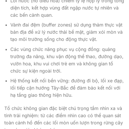
Lõi nước (hồ điều hòa) chiếm tỷ lệ hợp lý trong tổng
diện tích, kết hợp vùng đất ngập nước tự nhiên và
các bến cảnh quan.
Vành đai đệm (buffer zones) sử dụng thảm thực vật
bản địa để xử lý nước thải bề mặt, giảm xói mòn và
tạo môi trường sống cho động thực vật.
Các vùng chức năng phục vụ cộng đồng: quảng
trường đa năng, khu vận động thể thao, đường dạo,
vườn hoa, khu vui chơi trẻ em và không gian tổ
chức sự kiện ngoài trời.
Hệ thống kết nối bền vững: đường đi bộ, lối xe đạp,
lối tiếp cận hướng Tây-Bắc để đảm bảo kết nối với
hạ tầng giao thông hiện hữu.
Tổ chức không gian đặc biệt chú trọng tầm nhìn xa và
tính trải nghiệm: từ các điểm nhìn cao có thể quan sát
toàn cảnh hồ đến các lối mòn uốn lượn trong rừng cây