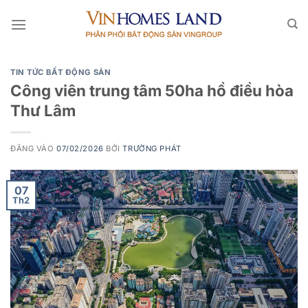
Bỏ
qua
nội
dung
TIN TỨC BẤT ĐỘNG SẢN
Công viên trung tâm 50ha hồ điều hòa
Thư Lâm
ĐĂNG VÀO
07/02/2026
BỞI
TRƯỜNG PHÁT
07
Th2