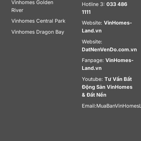
Vinhomes Golden
Hotline 3:
033 486
River
1111
Vinhomes Central Park
Website:
VinHomes-
Land.vn
Vinhomes Dragon Bay
Website:
DatNenVenDo.com.vn
Fanpage:
VinHomes-
Land.vn
Youtube:
Tư Vấn Bất
Động Sản VinHomes
& Đất Nền
Email:
MuaBanVinHomes