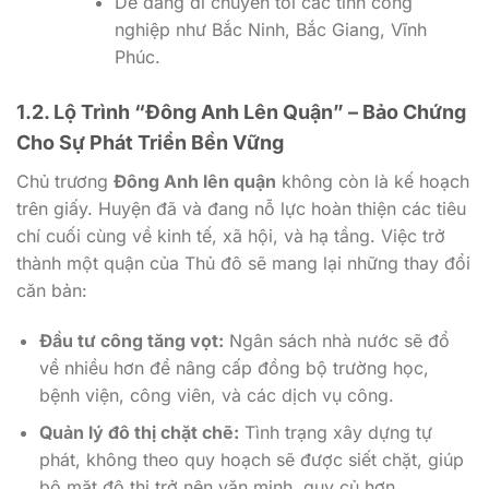
Dễ dàng di chuyển tới các tỉnh công
nghiệp như Bắc Ninh, Bắc Giang, Vĩnh
Phúc.
1.2. Lộ Trình “Đông Anh Lên Quận” – Bảo Chứng
Cho Sự Phát Triển Bền Vững
Chủ trương
Đông Anh lên quận
không còn là kế hoạch
trên giấy. Huyện đã và đang nỗ lực hoàn thiện các tiêu
chí cuối cùng về kinh tế, xã hội, và hạ tầng. Việc trở
thành một quận của Thủ đô sẽ mang lại những thay đổi
căn bản:
Đầu tư công tăng vọt:
Ngân sách nhà nước sẽ đổ
về nhiều hơn để nâng cấp đồng bộ trường học,
bệnh viện, công viên, và các dịch vụ công.
Quản lý đô thị chặt chẽ:
Tình trạng xây dựng tự
phát, không theo quy hoạch sẽ được siết chặt, giúp
bộ mặt đô thị trở nên văn minh, quy củ hơn.