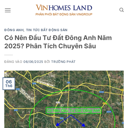
Bỏ
qua
nội
dung
ĐÔNG ANH
,
TIN TỨC BẤT ĐỘNG SẢN
Có Nên Đầu Tư Đất Đông Anh Năm
2025? Phân Tích Chuyên Sâu
ĐĂNG VÀO
06/06/2025
BỞI
TRƯỜNG PHÁT
06
Th6