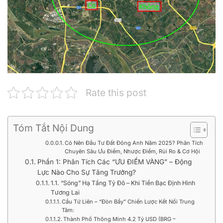
Rate this post
Tóm Tắt Nội Dung
Có Nên Đầu Tư Đất Đông Anh Năm 2025? Phân Tích
Chuyên Sâu Ưu Điểm, Nhược Điểm, Rủi Ro & Cơ Hội
Phần 1: Phân Tích Các “ƯU ĐIỂM VÀNG” – Động
Lực Nào Cho Sự Tăng Trưởng?
1.1. “Sóng” Hạ Tầng Tỷ Đô – Khi Tiền Bạc Định Hình
Tương Lai
Cầu Tứ Liên – “Đòn Bẩy” Chiến Lược Kết Nối Trung
Tâm:
Thành Phố Thông Minh 4.2 Tỷ USD (BRG –