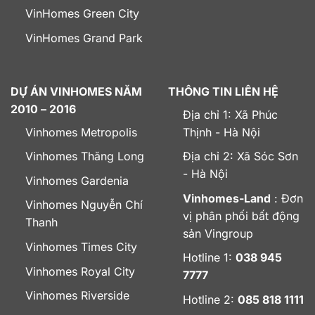
VinHomes Green City
VinHomes Grand Park
DỰ ÁN VINHOMES NĂM
THÔNG TIN LIÊN HỆ
2010 – 2016
Địa chỉ 1: Xã Phúc
Vinhomes Metropolis
Thịnh - Hà Nội
Vinhomes Thăng Long
Địa chỉ 2: Xã Sóc Sơn
- Hà Nội
Vinhomes Gardenia
Vinhomes-Land
: Đơn
Vinhomes Nguyễn Chí
vị phân phối bất động
Thanh
sản Vingroup
Vinhomes Times City
Hotline 1:
038 945
Vinhomes Royal City
7777
Vinhomes Riverside
Hotline 2:
085 818 1111