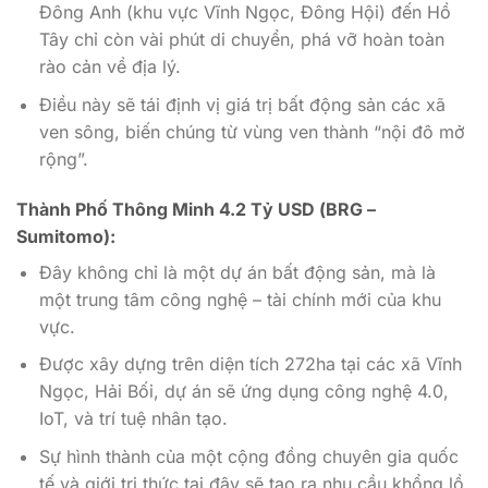
Đông Anh (khu vực Vĩnh Ngọc, Đông Hội) đến Hồ
Tây chỉ còn vài phút di chuyển, phá vỡ hoàn toàn
rào cản về địa lý.
Điều này sẽ tái định vị giá trị bất động sản các xã
ven sông, biến chúng từ vùng ven thành “nội đô mở
rộng”.
Thành Phố Thông Minh 4.2 Tỷ USD (BRG –
Sumitomo):
Đây không chỉ là một dự án bất động sản, mà là
một trung tâm công nghệ – tài chính mới của khu
vực.
Được xây dựng trên diện tích 272ha tại các xã Vĩnh
Ngọc, Hải Bối, dự án sẽ ứng dụng công nghệ 4.0,
IoT, và trí tuệ nhân tạo.
Sự hình thành của một cộng đồng chuyên gia quốc
tế và giới tri thức tại đây sẽ tạo ra nhu cầu khổng lồ