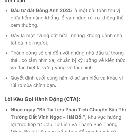
Kết Luận
Đầu tư đất Đông Anh 2025
là một bài toán thú vị
giữa tiềm năng khổng lồ và những rủi ro không thể
xem thường.
Đây là một “vùng đất hứa” nhưng không dành cho
tất cả mọi người.
Thành công sẽ chỉ đến với những nhà đầu tư thông
thái, có tầm nhìn xa, chuẩn bị kỹ lưỡng về kiến thức,
và đặc biệt là vững vàng về tài chính.
Quyết định cuối cùng nằm ở sự am hiểu và khẩu vị
rủi ro của chính bạn.
Lời Kêu Gọi Hành Động (CTA):
Nhận ngay “Bộ Tài Liệu Phân Tích Chuyên Sâu Thị
Trường Đất Vĩnh Ngọc – Hải Bối”
, khu vực hưởng
lợi trực tiếp từ Cầu Tứ Liên và Thành Phố Thông
Minh. Bộ tài liệu bao gồm bản đồ quy hoạch sử