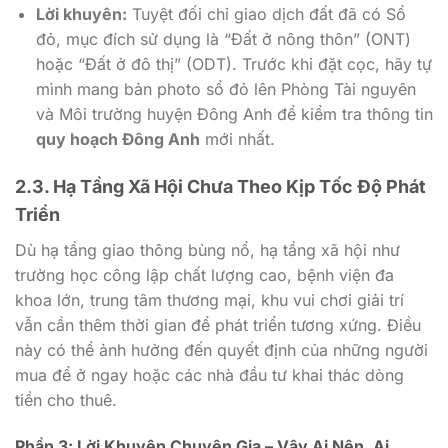
Lời khuyên:
Tuyệt đối chỉ giao dịch đất đã có Sổ
đỏ, mục đích sử dụng là “Đất ở nông thôn” (ONT)
hoặc “Đất ở đô thị” (ODT). Trước khi đặt cọc, hãy tự
mình mang bản photo sổ đỏ lên Phòng Tài nguyên
và Môi trường huyện Đông Anh để kiểm tra thông tin
quy hoạch Đông Anh
mới nhất.
2.3. Hạ Tầng Xã Hội Chưa Theo Kịp Tốc Độ Phát
Triển
Dù hạ tầng giao thông bùng nổ, hạ tầng xã hội như
trường học công lập chất lượng cao, bệnh viện đa
khoa lớn, trung tâm thương mại, khu vui chơi giải trí
vẫn cần thêm thời gian để phát triển tương xứng. Điều
này có thể ảnh hưởng đến quyết định của những người
mua để ở ngay hoặc các nhà đầu tư khai thác dòng
tiền cho thuê.
Phần 3: Lời Khuyên Chuyên Gia – Vậy Ai Nên, Ai