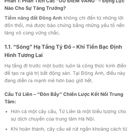
Phần 1: Phân Tích Các “ƯU ĐIỂM VÀNG” – Động Lực
Nào Cho Sự Tăng Trưởng?
Tiềm năng đất Đông Anh
không chỉ đến từ những lời
đồn thổi, mà được bảo chứng bằng những yếu tố nền
tảng vô cùng vững chắc.
1.1. “Sóng” Hạ Tầng Tỷ Đô – Khi Tiền Bạc Định
Hình Tương Lai
Hạ tầng đi trước một bước luôn là công thức kinh điển
để tạo ra giá trị bất động sản. Tại Đông Anh, điều này
đang diễn ra mạnh mẽ hơn bao giờ hết.
Cầu Tứ Liên – “Đòn Bẩy” Chiến Lược Kết Nối Trung
Tâm:
Hơn cả một cây cầu, Tứ Liên là một biểu tượng cho
sự dịch chuyển của trung tâm Hà Nội.
Khi hoàn thành, cây cầu sẽ rút ngắn khoảng cách từ