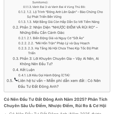
Sumitomo):
Vành Đai 3 và Vành Đai 4 Vùng Thủ Đô:
1.2. Lộ Trình “Đông Anh Lên Quận” – Bảo Chứng Cho
Sự Phát Triển Bền Vững
1.3. Mặt Bằng Giá Còn Hấp Dẫn So Với Tiềm Năng
Phần 2: Nhận Diện “NHƯỢC ĐIỂM VÀ RỦI RO” –
Những Điều Cần Cảnh Giác
2.1. Biến Động Giá và Nguy Cơ “Sốt Ảo”
2.2. “Mê Hồn Trận” Pháp Lý và Quy Hoạch
2.3. Hạ Tầng Xã Hội Chưa Theo Kịp Tốc Độ Phát
Triển
Phần 3: Lời Khuyên Chuyên Gia – Vậy Ai Nên, Ai
Không Nên Đầu Tư?
Kết Luận
Lời Kêu Gọi Hành Động (CTA):
Liên hệ tư vấn – Miễn phí dẫn xem đất : Có Nên
Đầu Tư Đất Đông Anh?
Có Nên Đầu Tư Đất Đông Anh Năm 2025? Phân Tích
Chuyên Sâu Ưu Điểm, Nhược Điểm, Rủi Ro & Cơ Hội