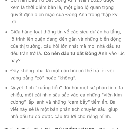
Có Nên Đầu Tư Đất Đông Anh :Năm 2025 được
xem là thời điểm bản lề, một giao lộ quan trọng
quyết định diện mạo của Đông Anh trong thập kỷ
tới.
Giữa hàng loạt thông tin về các siêu dự án hạ tầng,
lộ trình lên quận đang đến gần và những biến động
của thị trường, câu hỏi lớn nhất mà mọi nhà đầu tư
đều trăn trở là:
Có nên đầu tư đất Đông Anh
vào lúc
này?
Đây không phải là một câu hỏi có thể trả lời vội
vàng bằng “có” hoặc “không”.
Quyết định “xuống tiền” đòi hỏi một sự phân tích đa
chiều, một cái nhìn sâu sắc vào cả những “viên kim
cương” lấp lánh và những “cạm bẫy” tiềm ẩn. Bài
viết này sẽ là một bản phân tích chuyên sâu, giúp
nhà đầu tư có được câu trả lời cho riêng mình.