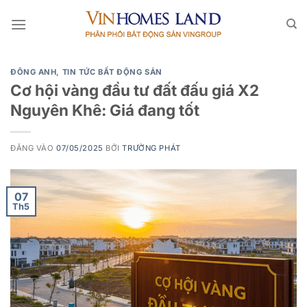
Bỏ
qua
nội
dung
ĐÔNG ANH
,
TIN TỨC BẤT ĐỘNG SẢN
Cơ hội vàng đầu tư đất đấu giá X2
Nguyên Khê: Giá đang tốt
ĐĂNG VÀO
07/05/2025
BỞI
TRƯỜNG PHÁT
07
Th5