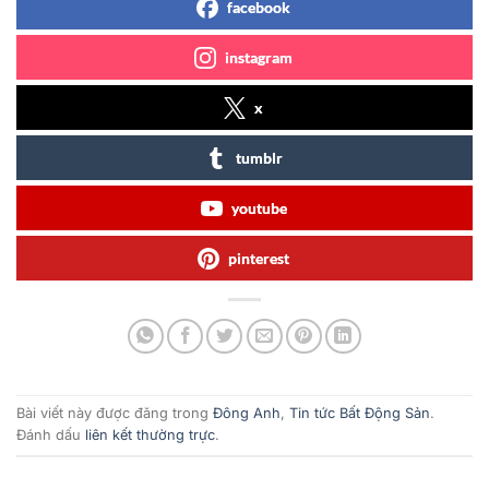
facebook
instagram
x
tumblr
youtube
pinterest
Bài viết này được đăng trong
Đông Anh
,
Tin tức Bất Động Sản
.
Đánh dấu
liên kết thường trực
.