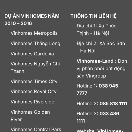
DỰ ÁN VINHOMES NĂM
THÔNG TIN LIÊN HỆ
2010 – 2016
Địa chỉ 1: Xã Phúc
Vinhomes Metropolis
Thịnh - Hà Nội
Vinhomes Thăng Long
Địa chỉ 2: Xã Sóc Sơn
- Hà Nội
Vinhomes Gardenia
Vinhomes-Land
: Đơn
Vinhomes Nguyễn Chí
vị phân phối bất động
Thanh
sản Vingroup
Vinhomes Times City
Hotline 1:
038 945
Vinhomes Royal City
7777
Vinhomes Riverside
Hotline 2:
085 818 1111
Vinhomes Golden
Hotline 3:
033 486
River
1111
Vinhomes Central Park
Website:
VinHomes-