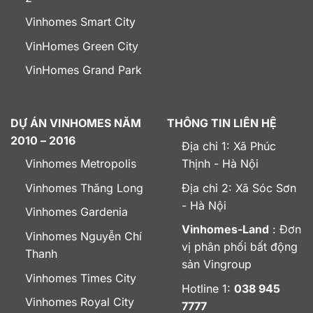
Vinhomes Smart City
VinHomes Green City
VinHomes Grand Park
DỰ ÁN VINHOMES NĂM
THÔNG TIN LIÊN HỆ
2010 – 2016
Địa chỉ 1: Xã Phúc
Vinhomes Metropolis
Thịnh - Hà Nội
Vinhomes Thăng Long
Địa chỉ 2: Xã Sóc Sơn
- Hà Nội
Vinhomes Gardenia
Vinhomes-Land
: Đơn
Vinhomes Nguyễn Chí
vị phân phối bất động
Thanh
sản Vingroup
Vinhomes Times City
Hotline 1:
038 945
Vinhomes Royal City
7777