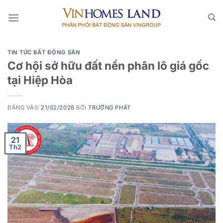
Bỏ
qua
nội
dung
TIN TỨC BẤT ĐỘNG SẢN
Cơ hội sở hữu đất nền phân lô giá gốc
tại Hiệp Hòa
ĐĂNG VÀO
21/02/2026
BỞI
TRƯỜNG PHÁT
21
Th2