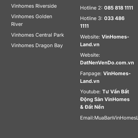
Vinhomes Riverside
Hotline 2:
085 818 1111
Vinhomes Golden
Hotline 3:
033 486
River
1111
Vinhomes Central Park
Website:
VinHomes-
Land.vn
Vinhomes Dragon Bay
Website:
DatNenVenDo.com.vn
Fanpage:
VinHomes-
Land.vn
Youtube:
Tư Vấn Bất
Động Sản VinHomes
& Đất Nền
Email:
MuaBanVinHomes