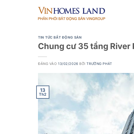
Bỏ
qua
nội
dung
TIN TỨC BẤT ĐỘNG SẢN
Chung cư 35 tầng River
ĐĂNG VÀO
13/02/2026
BỞI
TRƯỜNG PHÁT
13
Th2