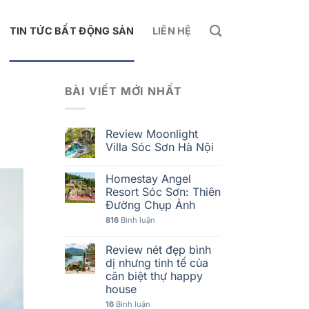
TIN TỨC BẤT ĐỘNG SẢN
LIÊN HỆ
BÀI VIẾT MỚI NHẤT
Review Moonlight
Villa Sóc Sơn Hà Nội
Homestay Angel
Resort Sóc Sơn: Thiên
Đường Chụp Ảnh
816
Bình luận
Review nét đẹp bình
dị nhưng tinh tế của
căn biệt thự happy
house
16
Bình luận