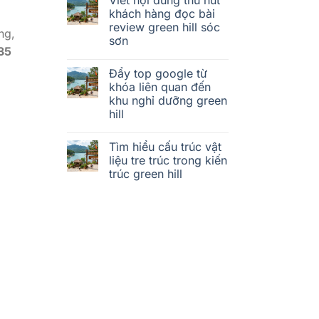
khách hàng đọc bài
review green hill sóc
ng,
sơn
35
Đẩy top google từ
khóa liên quan đến
khu nghỉ dưỡng green
hill
Tìm hiểu cấu trúc vật
liệu tre trúc trong kiến
trúc green hill