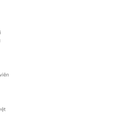
i
g
viên
yệt