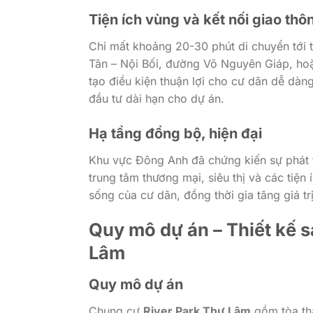
Tiện ích vùng và kết nối giao thô
Chỉ mất khoảng 20-30 phút di chuyển tới
Tân – Nội Bối, đường Võ Nguyên Giáp, hoặ
tạo điều kiện thuận lợi cho cư dân dễ dàn
đầu tư dài hạn cho dự án.
Hạ tầng đồng bộ, hiện đại
Khu vực Đông Anh đã chứng kiến sự phát 
trung tâm thương mại, siêu thị và các tiệ
sống của cư dân, đồng thời gia tăng giá tr
Quy mô dự án – Thiết kế s
Lâm
Quy mô dự án
Chung cư
River Park Thư Lâm
gồm tòa thá