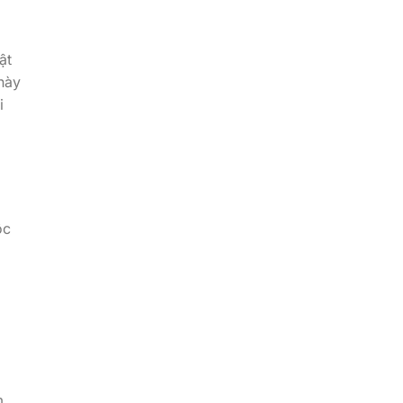
ật
này
i
ộc
m