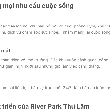
ng mọi nhu cầu cuộc sống
các tiện ích nội khu như hồ bơi vô cực, phòng gym, khu vu
ị mini, dịch vụ chăm sóc sức khỏe… nhằm mang lại cuộc sốn
h mát
thân thiện với môi trường. Các khu vườn cảnh quan, công 
thư giãn, nghỉ ngơi sau những giờ làm việc căng thẳng.
ám sát liên tục, bảo vệ trực chốt 24/7 đảm bảo an toàn tu
t triển của River Park Thư Lâm