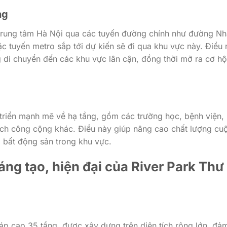
ng
 trung tâm Hà Nội qua các tuyến đường chính như đường Nh
c tuyến metro sắp tới dự kiến sẽ đi qua khu vực này. Điều 
g di chuyển đến các khu vực lân cận, đồng thời mở ra cơ hộ
triển mạnh mẽ về hạ tầng, gồm các trường học, bệnh viện,
n ích công cộng khác. Điều này giúp nâng cao chất lượng cu
ị bất động sản trong khu vực.
áng tạo, hiện đại của River Park Thư
p cao 35 tầng, được xây dựng trên diện tích rộng lớn, đả