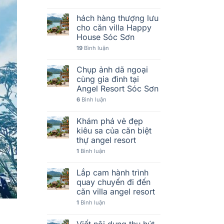
hách hàng thượng lưu
cho căn villa Happy
House Sóc Sơn
19
Bình luận
Chụp ảnh dã ngoại
cùng gia đình tại
Angel Resort Sóc Sơn
6
Bình luận
Khám phá vẻ đẹp
kiêu sa của căn biệt
thự angel resort
1
Bình luận
Lắp cam hành trình
quay chuyến đi đến
căn villa angel resort
1
Bình luận
Viết nội dung thu hút