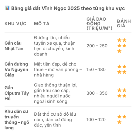
Bảng giá đất Vĩnh Ngọc 2025 theo từng khu vực
GIÁ DAO
ĐÁNH
KHU VỰC
MÔ TẢ
ĐỘNG
GIÁ
(TRIỆU/M²)
Đường lớn, nhiều
Gần cầu
tuyến xe qua, thuận
200 – 250
Nhật Tân
tiện di chuyển, kinh
doanh
Gần đường
Mặt tiền đẹp, dễ cho
Võ Nguyên
thuê – mở văn phòng –
150 – 180
Giáp
nhà hàng
Giao thông thuận lợi,
Gần
gần khu cao cấp,
Ciputra Tây
300 – 350
nhiều người nước
Hồ
ngoài sinh sống
Khu dân cư
Đất thổ cư sổ đỏ lâu
truyền
năm, dân cư đông
100 – 120
thống – ngõ
đúc, yên tĩnh
làng