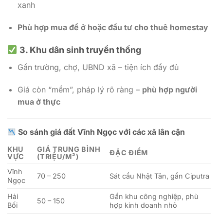
xanh
Phù hợp mua để ở hoặc đầu tư cho thuê homestay
3. Khu dân sinh truyền thống
Gần trường, chợ, UBND xã – tiện ích đầy đủ
Giá còn “mềm”, pháp lý rõ ràng –
phù hợp người
mua ở thực
So sánh giá đất Vĩnh Ngọc với các xã lân cận
KHU
GIÁ TRUNG BÌNH
ĐẶC ĐIỂM
VỰC
(TRIỆU/M²)
Vĩnh
70 – 250
Sát cầu Nhật Tân, gần Ciputra
Ngọc
Hải
Gần khu công nghiệp, phù
50 – 150
Bối
hợp kinh doanh nhỏ