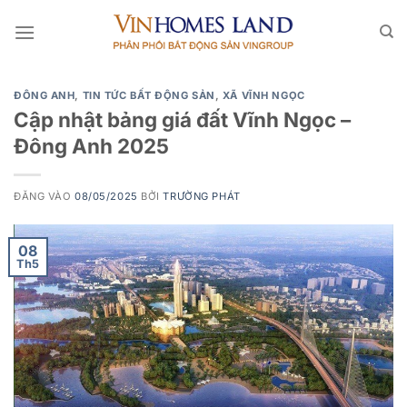
Bỏ
qua
nội
dung
ĐÔNG ANH
,
TIN TỨC BẤT ĐỘNG SẢN
,
XÃ VĨNH NGỌC
Cập nhật bảng giá đất Vĩnh Ngọc –
Đông Anh 2025
ĐĂNG VÀO
08/05/2025
BỞI
TRƯỜNG PHÁT
08
Th5