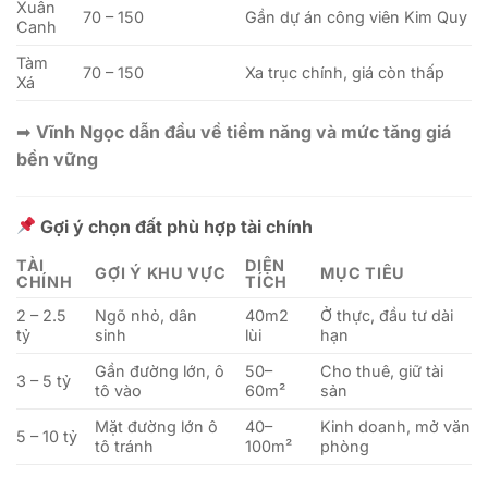
Xuân
70 – 150
Gần dự án công viên Kim Quy
Canh
Tàm
70 – 150
Xa trục chính, giá còn thấp
Xá
➡
Vĩnh Ngọc dẫn đầu về tiềm năng và mức tăng giá
bền vững
Gợi ý chọn đất phù hợp tài chính
TÀI
DIỆN
GỢI Ý KHU VỰC
MỤC TIÊU
CHÍNH
TÍCH
2 – 2.5
Ngõ nhỏ, dân
40m2
Ở thực, đầu tư dài
tỷ
sinh
lùi
hạn
Gần đường lớn, ô
50–
Cho thuê, giữ tài
3 – 5 tỷ
tô vào
60m²
sản
Mặt đường lớn ô
40–
Kinh doanh, mở văn
5 – 10 tỷ
tô tránh
100m²
phòng