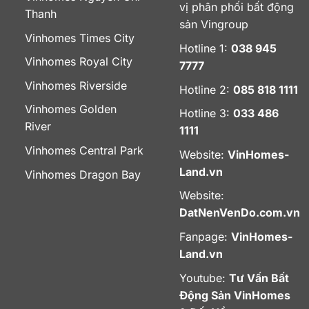
vị phân phối bất động
Thanh
sản Vingroup
Vinhomes Times City
Hotline 1:
038 945
Vinhomes Royal City
7777
Vinhomes Riverside
Hotline 2:
085 818 1111
Vinhomes Golden
Hotline 3:
033 486
River
1111
Vinhomes Central Park
Website:
VinHomes-
Land.vn
Vinhomes Dragon Bay
Website:
DatNenVenDo.com.vn
Fanpage:
VinHomes-
Land.vn
Youtube:
Tư Vấn Bất
Động Sản VinHomes