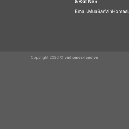
& Đất Nền
Email:
MuaBanVinHomes
Copyright 2026 ©
vinhomes-land.vn