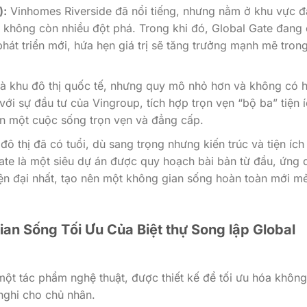
):
Vinhomes Riverside đã nổi tiếng, nhưng nằm ở khu vực đ
iá không còn nhiều đột phá. Trong khi đó, Global Gate đang
hát triển mới, hứa hẹn giá trị sẽ tăng trưởng mạnh mẽ tron
là khu đô thị quốc tế, nhưng quy mô nhỏ hơn và không có 
, với sự đầu tư của Vingroup, tích hợp trọn vẹn “bộ ba” tiện 
n một cuộc sống trọn vẹn và đẳng cấp.
đô thị đã có tuổi, dù sang trọng nhưng kiến trúc và tiện ích
ate là một siêu dự án được quy hoạch bài bản từ đầu, ứng 
ện đại nhất, tạo nên một không gian sống hoàn toàn mới mẻ
an Sống Tối Ưu Của Biệt thự Song lập Global
một tác phẩm nghệ thuật, được thiết kế để tối ưu hóa không
 nghi cho chủ nhân.