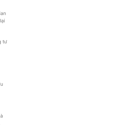
ian
lại
g tư
ữu
Hà
.