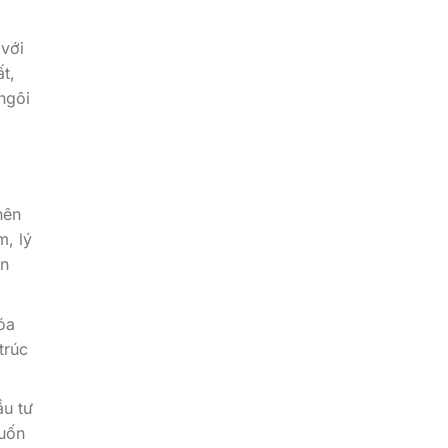
 với
t,
ngôi
nên
m, lý
ân
óa
trúc
ầu tư
muốn