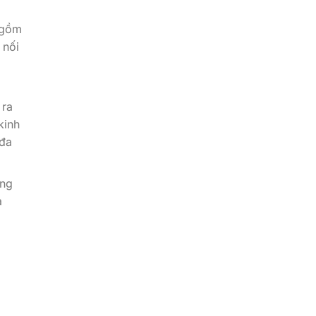
 gồm
 nối
 ra
kinh
 đa
ông
a