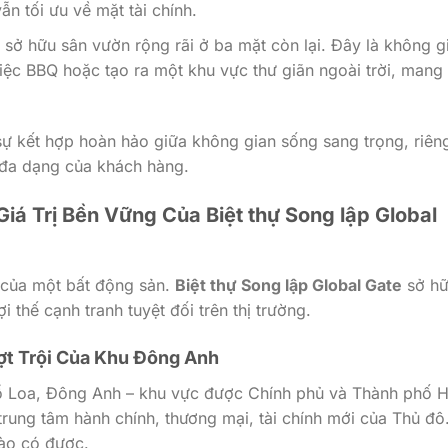
 tối ưu về mặt tài chính.
 sở hữu sân vườn rộng rãi ở ba mặt còn lại. Đây là không g
tiệc BBQ hoặc tạo ra một khu vực thư giãn ngoài trời, mang 
sự kết hợp hoàn hảo giữa không gian sống sang trọng, riên
u đa dạng của khách hàng.
iá Trị Bền Vững Của Biệt thự Song lập Global
rị của một bất động sản.
Biệt thự Song lập Global Gate
sở h
i thế cạnh tranh tuyệt đối trên thị trường.
ợt Trội Của Khu Đông Anh
Cổ Loa, Đông Anh – khu vực được Chính phủ và Thành phố 
rung tâm hành chính, thương mại, tài chính mới của Thủ đô
nào có được.