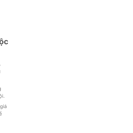
uộc
,
g
g
i.
giá
ể