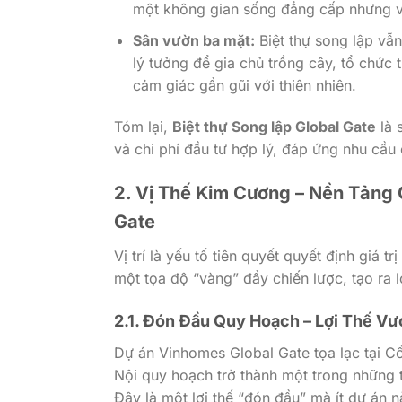
một không gian sống đẳng cấp nhưng vẫn
Sân vườn ba mặt:
Biệt thự song lập vẫn
lý tưởng để gia chủ trồng cây, tổ chức 
cảm giác gần gũi với thiên nhiên.
Tóm lại,
Biệt thự Song lập Global Gate
là 
và chi phí đầu tư hợp lý, đáp ứng nhu cầ
2. Vị Thế Kim Cương – Nền Tảng G
Gate
Vị trí là yếu tố tiên quyết quyết định giá t
một tọa độ “vàng” đầy chiến lược, tạo ra lợ
2.1. Đón Đầu Quy Hoạch – Lợi Thế Vư
Dự án Vinhomes Global Gate tọa lạc tại 
Nội quy hoạch trở thành một trong những t
Đây là một lợi thế “đón đầu” mà ít dự án 