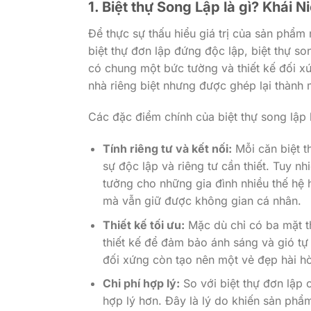
1. Biệt thự Song Lập là gì? Khái
Để thực sự thấu hiểu giá trị của sản phẩm
biệt thự đơn lập đứng độc lập, biệt thự so
có chung một bức tường và thiết kế đối x
nhà riêng biệt nhưng được ghép lại thành 
Các đặc điểm chính của biệt thự song lập
Tính riêng tư và kết nối:
Mỗi căn biệt th
sự độc lập và riêng tư cần thiết. Tuy nh
tưởng cho những gia đình nhiều thế hệ
mà vẫn giữ được không gian cá nhân.
Thiết kế tối ưu:
Mặc dù chỉ có ba mặt th
thiết kế để đảm bảo ánh sáng và gió tự
đối xứng còn tạo nên một vẻ đẹp hài hò
Chi phí hợp lý:
So với biệt thự đơn lập c
hợp lý hơn. Đây là lý do khiến sản ph