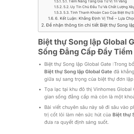
5.1. Tiềm Năng Tăng Giá Từ Vị Trí Vàng
5.2. Uy Tín Chủ Đầu Tư Và Chất Lượng Xâ
5.3. Tính Thanh Khoản Cao Của Biệt thự S
6. Kết Luận: Khẳng Định Vị Thế – Lựa C
Để nhận thông tin chi tiết Biệt thự Song lậ
Biệt thự Song lập Global
Sống Đẳng Cấp Đầy Tiềm
Biệt thự Song lập Global Gate :Trong b
Biệt thự Song lập Global Gate
đã khẳng 
giữa sự sang trọng của biệt thự đơn lập 
Tọa lạc tại khu đô thị Vinhomes Globa
gian sống đẳng cấp mà còn là một khoả
Bài viết chuyên sâu này sẽ đi sâu vào 
trị cốt lõi làm nên sức hút của
Biệt thự 
đưa ra quyết định sáng suốt.