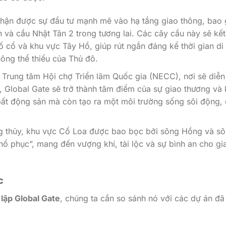
hận được sự đầu tư mạnh mẽ vào hạ tầng giao thông, bao
 và cầu Nhật Tân 2 trong tương lai. Các cây cầu này sẽ kết
ố cổ và khu vực Tây Hồ, giúp rút ngắn đáng kể thời gian di
ông thể thiếu của Thủ đô.
rung tâm Hội chợ Triển lãm Quốc gia (NECC), nơi sẽ diễn
, Global Gate sẽ trở thành tâm điểm của sự giao thương và 
ị bất động sản mà còn tạo ra một môi trường sống sôi động,
 thủy, khu vực Cổ Loa được bao bọc bởi sông Hồng và s
hổ phục”, mang đến vượng khí, tài lộc và sự bình an cho gi
c
 lập Global Gate
, chúng ta cần so sánh nó với các dự án đã