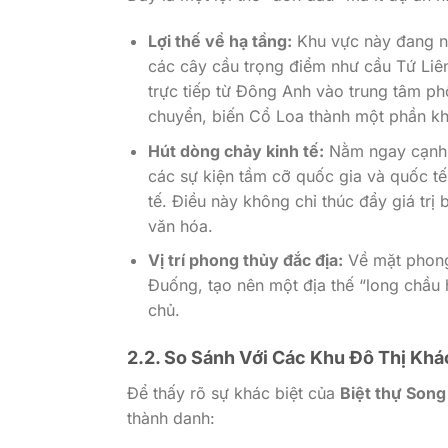
Lợi thế về hạ tầng:
Khu vực này đang n
các cây cầu trọng điểm như cầu Tứ Liên
trực tiếp từ Đông Anh vào trung tâm ph
chuyển, biến Cổ Loa thành một phần kh
Hút dòng chảy kinh tế:
Nằm ngay cạnh T
các sự kiện tầm cỡ quốc gia và quốc tế
tế. Điều này không chỉ thúc đẩy giá tr
văn hóa.
Vị trí phong thủy đắc địa:
Về mặt phong
Đuống, tạo nên một địa thế “long chầu 
chủ.
2.2. So Sánh Với Các Khu Đô Thị Khá
Để thấy rõ sự khác biệt của
Biệt thự Song
thành danh: