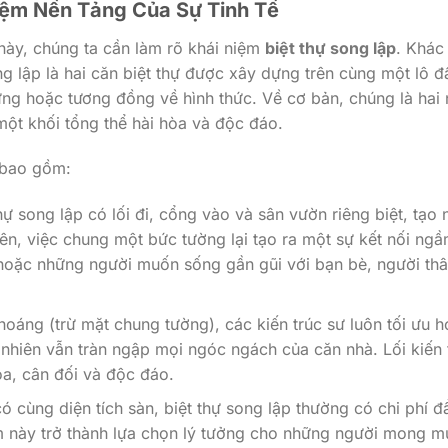
 Niệm Nền Tảng Của Sự Tinh Tế
 này, chúng ta cần làm rõ khái niệm
biệt thự song lập
. Khác
ng lập là hai căn biệt thự được xây dựng trên cùng một lô đấ
ứng hoặc tương đồng về hình thức. Về cơ bản, chúng là hai 
một khối tổng thể hài hòa và độc đáo.
 bao gồm:
ự song lập có lối đi, cổng vào và sân vườn riêng biệt, tạo 
iên, việc chung một bức tường lại tạo ra một sự kết nối ngầ
 hoặc những người muốn sống gần gũi với bạn bè, người th
oáng (trừ mặt chung tường), các kiến trúc sư luôn tối ưu h
 nhiên vẫn tràn ngập mọi ngóc ngách của căn nhà. Lối kiến 
a, cân đối và độc đáo.
ó cùng diện tích sàn, biệt thự song lập thường có chi phí đ
ẩm này trở thành lựa chọn lý tưởng cho những người mong 