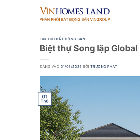
Bỏ
qua
nội
dung
TIN TỨC BẤT ĐỘNG SẢN
Biệt thự Song lập Globa
ĐĂNG VÀO
01/08/2025
BỞI
TRƯỜNG PHÁT
01
Th8