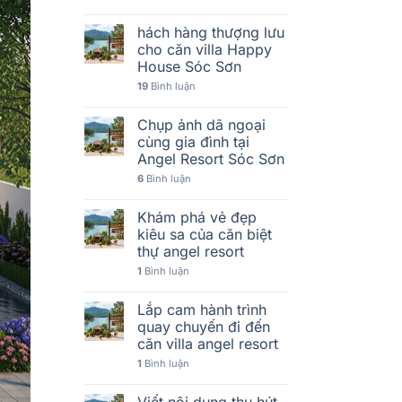
hách hàng thượng lưu
cho căn villa Happy
House Sóc Sơn
19
Bình luận
Chụp ảnh dã ngoại
cùng gia đình tại
Angel Resort Sóc Sơn
6
Bình luận
Khám phá vẻ đẹp
kiêu sa của căn biệt
thự angel resort
1
Bình luận
Lắp cam hành trình
quay chuyến đi đến
căn villa angel resort
1
Bình luận
Viết nội dung thu hút