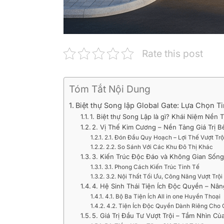
Rate this post
Tóm Tắt Nội Dung
Biệt thự Song lập Global Gate: Lựa Chọn
1. Biệt thự Song Lập là gì? Khái Niệm Nền
2. Vị Thế Kim Cương – Nền Tảng Giá Trị B
2.1. Đón Đầu Quy Hoạch – Lợi Thế Vượt Tr
2.2. So Sánh Với Các Khu Đô Thị Khác
3. Kiến Trúc Độc Đáo và Không Gian Sống 
3.1. Phong Cách Kiến Trúc Tinh Tế
3.2. Nội Thất Tối Ưu, Công Năng Vượt Trội
4. Hệ Sinh Thái Tiện Ích Độc Quyền – Nâ
4.1. Bộ Ba Tiện Ích All in one Huyền Thoại
4.2. Tiện Ích Độc Quyền Dành Riêng Cho C
5. Giá Trị Đầu Tư Vượt Trội – Tầm Nhìn C