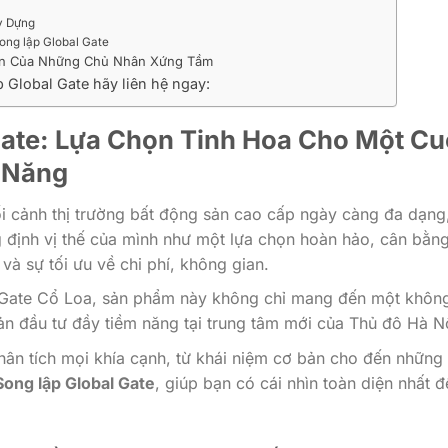
y Dựng
ong lập Global Gate
họn Của Những Chủ Nhân Xứng Tầm
p Global Gate hãy liên hệ ngay:
 Gate: Lựa Chọn Tinh Hoa Cho Một C
 Năng
ối cảnh thị trường bất động sản cao cấp ngày càng đa dạng
định vị thế của mình như một lựa chọn hoàn hảo, cân bằn
và sự tối ưu về chi phí, không gian.
l Gate Cổ Loa, sản phẩm này không chỉ mang đến một khôn
n đầu tư đầy tiềm năng tại trung tâm mới của Thủ đô Hà Nộ
phân tích mọi khía cạnh, từ khái niệm cơ bản cho đến những 
Song lập Global Gate
, giúp bạn có cái nhìn toàn diện nhất đ