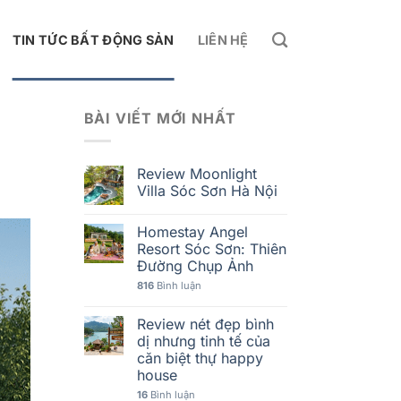
TIN TỨC BẤT ĐỘNG SẢN
LIÊN HỆ
BÀI VIẾT MỚI NHẤT
Review Moonlight
Villa Sóc Sơn Hà Nội
Homestay Angel
Resort Sóc Sơn: Thiên
Đường Chụp Ảnh
816
Bình luận
Review nét đẹp bình
dị nhưng tinh tế của
căn biệt thự happy
house
16
Bình luận