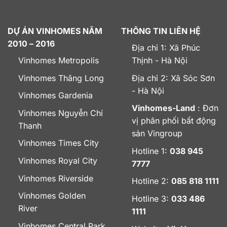
DỰ ÁN VINHOMES NĂM
THÔNG TIN LIÊN HỆ
2010 – 2016
Địa chỉ 1: Xã Phúc
Vinhomes Metropolis
Thịnh - Hà Nội
Vinhomes Thăng Long
Địa chỉ 2: Xã Sóc Sơn
- Hà Nội
Vinhomes Gardenia
Vinhomes-Land
: Đơn
Vinhomes Nguyễn Chí
vị phân phối bất động
Thanh
sản Vingroup
Vinhomes Times City
Hotline 1:
038 945
Vinhomes Royal City
7777
Vinhomes Riverside
Hotline 2:
085 818 1111
Vinhomes Golden
Hotline 3:
033 486
River
1111
Vinhomes Central Park