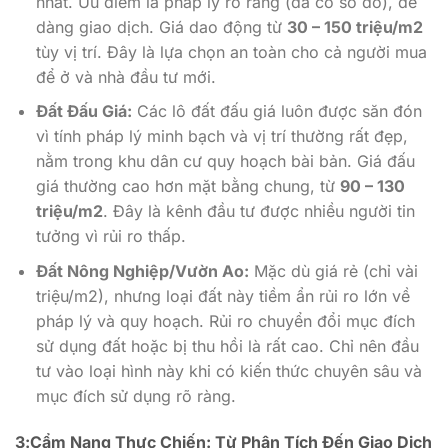
nhất. Ưu điểm là pháp lý rõ ràng (đã có sổ đỏ), dễ
dàng giao dịch. Giá dao động từ
30 – 150 triệu/m2
tùy vị trí. Đây là lựa chọn an toàn cho cả người mua
để ở và nhà đầu tư mới.
Đất Đấu Giá:
Các lô đất đấu giá luôn được săn đón
vì tính pháp lý minh bạch và vị trí thường rất đẹp,
nằm trong khu dân cư quy hoạch bài bản. Giá đấu
giá thường cao hơn mặt bằng chung, từ
90 – 130
triệu/m2
. Đây là kênh đầu tư được nhiều người tin
tưởng vì rủi ro thấp.
Đất Nông Nghiệp/Vườn Ao:
Mặc dù giá rẻ (chỉ vài
triệu/m2), nhưng loại đất này tiềm ẩn rủi ro lớn về
pháp lý và quy hoạch. Rủi ro chuyển đổi mục đích
sử dụng đất hoặc bị thu hồi là rất cao. Chỉ nên đầu
tư vào loại hình này khi có kiến thức chuyên sâu và
mục đích sử dụng rõ ràng.
3:Cẩm Nang Thực Chiến: Từ Phân Tích Đến Giao Dịch