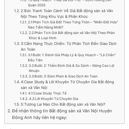
1.2:Quy Hoạch “Thay Da Đổi Thịt” – Định Hướng Lên
Quận 2025
2:Bức Tranh Toàn Cảnh Về Giá Bất động sản xã Vân
Nội Theo Từng Khu Vực & Phân Khúc
2.1:Phân Tích Giá Đất Theo Từng Thôn – “Miền Đất Hứa”
Nào Tiềm Năng Nhất?
2.2:Phân Tích Giá Bất động sản xã Vân Nội Theo Phân
Khúc & Loại Hình
3:Cẩm Nang Thực Chiến: Từ Phân Tích Đến Giao Dịch
An Toàn
3.1:Bước 1: Đánh Giá Pháp Lý & Quy Hoạch – “Lá Chắn”
Đầu Tiên
3.2:Bước 2: Thẩm Định Giá & So Sánh – Nâng Cao Lợi
Nhuận
3.3:Bước 3: Đàm Phán & Giao Dịch An Toàn
4:Case Study & Lời Khuyên Từ Chuyên Gia Bất động
sản xã Vân Nội
4.1:Case Study Thực Tế
4.2:Lời Khuyên Từ Chuyên Gia
5:Tương Lai Nào Cho Bất động sản xã Vân Nội?
Để nhận thông tin Bất động sản xã Vân Nội Huyện
Đông Anh hãy liên hệ ngay: