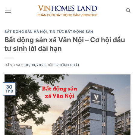
Bỏ
qua
nội
dung
BẤT ĐỘNG SẢN HÀ NỘI
,
TIN TỨC BẤT ĐỘNG SẢN
Bất động sản xã Vân Nội – Cơ hội đầu
tư sinh lời dài hạn
ĐĂNG VÀO
30/08/2025
BỞI
TRƯỜNG PHÁT
30
Th8