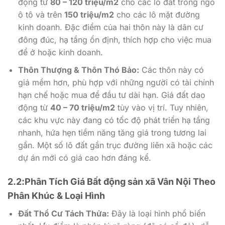
động từ
80 – 120 triệu/m2
cho các lô đất trong ngõ
ô tô và trên
150 triệu/m2
cho các lô mặt đường
kinh doanh. Đặc điểm của hai thôn này là dân cư
đông đúc, hạ tầng ổn định, thích hợp cho việc mua
để ở hoặc kinh doanh.
Thôn Thượng & Thôn Thó Bảo:
Các thôn này có
giá mềm hơn, phù hợp với những người có tài chính
hạn chế hoặc mua để đầu tư dài hạn. Giá đất dao
động từ
40 – 70 triệu/m2
tùy vào vị trí. Tuy nhiên,
các khu vực này đang có tốc độ phát triển hạ tầng
nhanh, hứa hẹn tiềm năng tăng giá trong tương lai
gần. Một số lô đất gần trục đường liên xã hoặc các
dự án mới có giá cao hơn đáng kể.
2.2:Phân Tích Giá Bất động sản xã Vân Nội Theo
Phân Khúc & Loại Hình
Đất Thổ Cư Tách Thửa:
Đây là loại hình phổ biến