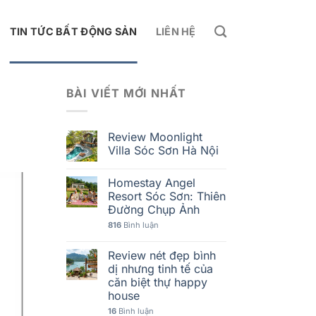
TIN TỨC BẤT ĐỘNG SẢN
LIÊN HỆ
BÀI VIẾT MỚI NHẤT
Review Moonlight
Villa Sóc Sơn Hà Nội
Homestay Angel
Resort Sóc Sơn: Thiên
Đường Chụp Ảnh
816
Bình luận
Review nét đẹp bình
dị nhưng tinh tế của
căn biệt thự happy
house
16
Bình luận