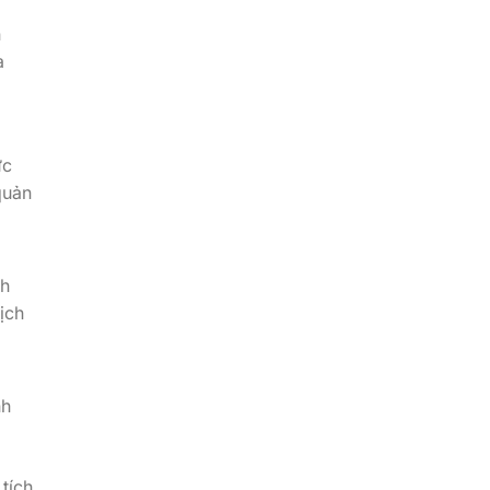
n
a
ực
quản
nh
ịch
nh
tích