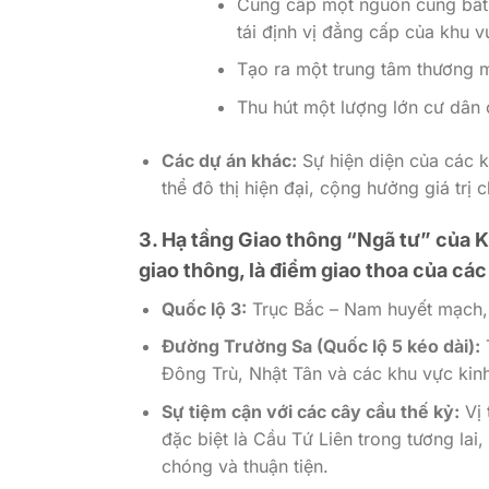
Cung cấp một nguồn cung bất đ
tái định vị đẳng cấp của khu v
Tạo ra một trung tâm thương m
Thu hút một lượng lớn cư dân 
Các dự án khác:
Sự hiện diện của các k
thể đô thị hiện đại, cộng hưởng giá trị 
3. Hạ tầng Giao thông “Ngã tư” của 
giao thông, là điểm giao thoa của cá
Quốc lộ 3:
Trục Bắc – Nam huyết mạch, k
Đường Trường Sa (Quốc lộ 5 kéo dài):
T
Đông Trù, Nhật Tân và các khu vực kinh
Sự tiệm cận với các cây cầu thế kỷ:
Vị 
đặc biệt là Cầu Tứ Liên trong tương lai
chóng và thuận tiện.