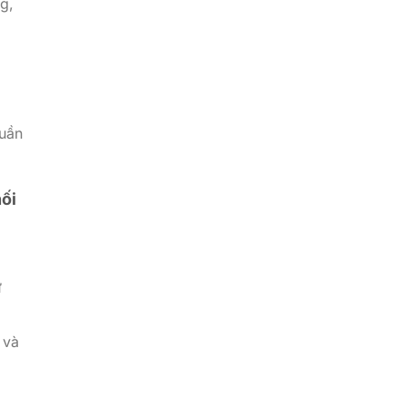
g,
quần
nối
ư
 và