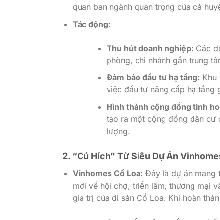
quan ban ngành quan trọng của cả huyện
Tác động:
Thu hút doanh nghiệp:
Các do
phòng, chi nhánh gần trung tâm
Đảm bảo đầu tư hạ tầng:
Khu v
việc đầu tư nâng cấp hạ tầng g
Hình thành cộng đồng tinh ho
tạo ra một cộng đồng dân cư c
lượng.
2. “Cú Hích” Từ Siêu Dự Án Vinhome
Vinhomes Cổ Loa:
Đây là dự án mang t
mới về hội chợ, triển lãm, thương mại và
giá trị của di sản Cổ Loa. Khi hoàn thàn