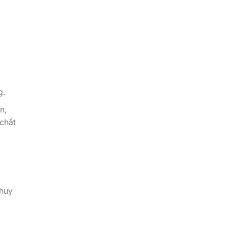
g.
n,
chất
m
 huy