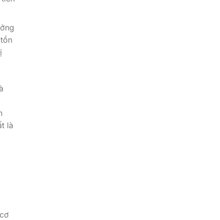
ưởng
 tồn
ị
à
n
t là
 cơ