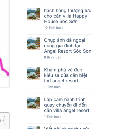
hách hàng thượng lưu
cho căn villa Happy
House Sóc Sơn
19
Bình luận
Chụp ảnh dã ngoại
cùng gia đình tại
Angel Resort Sóc Sơn
6
Bình luận
Khám phá vẻ đẹp
kiêu sa của căn biệt
thự angel resort
1
Bình luận
Lắp cam hành trình
quay chuyến đi đến
căn villa angel resort
1
Bình luận
Viết nội dung thu hút