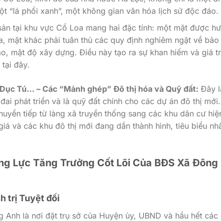
ột “lá phổi xanh”, một không gian văn hóa lịch sử độc đáo.
ản tại khu vực Cổ Loa mang hai đặc tính: một mặt được h
óa, mặt khác phải tuân thủ các quy định nghiêm ngặt về bảo
o, mật độ xây dựng. Điều này tạo ra sự khan hiếm và giá tr
tại đây.
 Dục Tú… – Các “Mảnh ghép” Đô thị hóa và Quỹ đất:
Đây l
đai phát triển và là quỹ đất chính cho các dự án đô thị mới.
uyển tiếp từ làng xã truyền thống sang các khu dân cư hiệ
giá và các khu đô thị mới đang dần thành hình, tiêu biểu nhấ
ộng Lực Tăng Trưởng Cốt Lõi Của BĐS Xã Đông
h trị Tuyệt đối
 Anh là nơi đặt trụ sở của Huyện ủy, UBND và hầu hết các