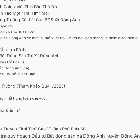
nh Chính Mới Phía Bắc Thủ Đô
ến Tạo Một “Trái Tim” Mới
ăng Trưởng Cốt Lõi Của BĐS Xã Đông Anh
Tuyệt đối
 Loa và Các KĐT Lớn
 Xã Đông Anh có một lợi thế vượt trội về kết nối giao thông, là điểm giao thoa c
Tầm nhìn Đô thị
 Bất Động Sản Tại Xã Đông Anh
homes Cổ Loa…)
rấn Đông Anh (cũ)
Loa, Uy Nỗ, Việt Hùng…)
ị Trường (Tham Khảo Quý II/2025)
o nhất trong toàn khu vực.
Nhà Đầu Tư
 Tư Vào “Trái Tim” Của “Thành Phố Phía Bắc”
ểm tra quy hoạch Đầu tư Bất động sản xã Đông Anh huyện Đông A