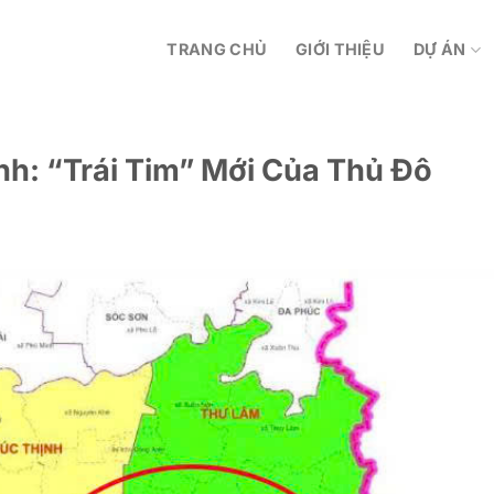
TRANG CHỦ
GIỚI THIỆU
DỰ ÁN
nh: “Trái Tim” Mới Của Thủ Đô