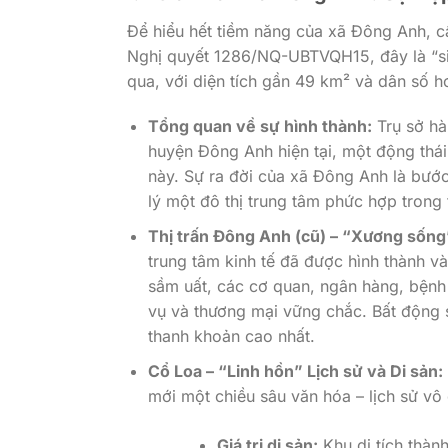
Để hiểu hết tiềm năng của xã Đông Anh, c
Nghị quyết 1286/NQ-UBTVQH15, đây là “si
qua, với diện tích gần 49 km² và dân số h
Tổng quan về sự hình thành:
Trụ sở hà
huyện Đông Anh hiện tại, một động thái
này. Sự ra đời của xã Đông Anh là bước
lý một đô thị trung tâm phức hợp trong 
Thị trấn Đông Anh (cũ) – “Xương sống
trung tâm kinh tế đã được hình thành v
sầm uất, các cơ quan, ngân hàng, bệnh 
vụ và thương mại vững chắc. Bất động sả
thanh khoản cao nhất.
Cổ Loa – “Linh hồn” Lịch sử và Di sản:
mới một chiều sâu văn hóa – lịch sử vô 
Giá trị di sản:
Khu di tích thàn