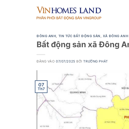
Bỏ
qua
nội
dung
ĐÔNG ANH
,
TIN TỨC BẤT ĐỘNG SẢN
,
XÃ ĐÔNG ANH
Bất động sản xã Đông A
ĐĂNG VÀO
07/07/2025
BỞI
TRƯỜNG PHÁT
07
Th7