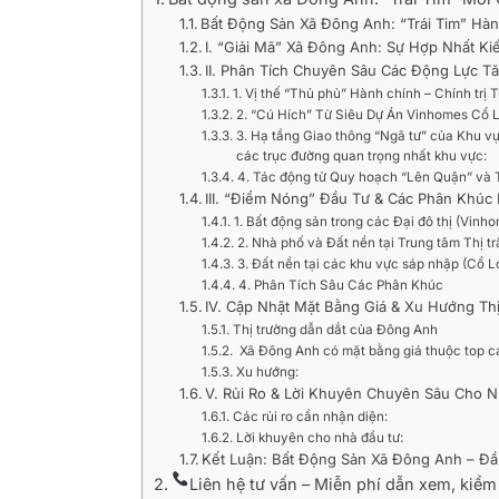
Bất Động Sản Xã Đông Anh: “Trái Tim” Hà
I. “Giải Mã” Xã Đông Anh: Sự Hợp Nhất Ki
II. Phân Tích Chuyên Sâu Các Động Lực T
1. Vị thế “Thủ phủ” Hành chính – Chính trị 
2. “Cú Hích” Từ Siêu Dự Án Vinhomes Cổ
3. Hạ tầng Giao thông “Ngã tư” của Khu vực
các trục đường quan trọng nhất khu vực:
4. Tác động từ Quy hoạch “Lên Quận” và 
III. “Điểm Nóng” Đầu Tư & Các Phân Khúc
1. Bất động sản trong các Đại đô thị (Vin
2. Nhà phố và Đất nền tại Trung tâm Thị t
3. Đất nền tại các khu vực sáp nhập (Cổ 
4. Phân Tích Sâu Các Phân Khúc
IV. Cập Nhật Mặt Bằng Giá & Xu Hướng Th
Thị trường dẫn dắt của Đông Anh
Xã Đông Anh có mặt bằng giá thuộc top ca
Xu hướng:
V. Rủi Ro & Lời Khuyên Chuyên Sâu Cho 
Các rủi ro cần nhận diện:
Lời khuyên cho nhà đầu tư:
Kết Luận: Bất Động Sản Xã Đông Anh – Đầu
Liên hệ tư vấn – Miễn phí dẫn xem, ki