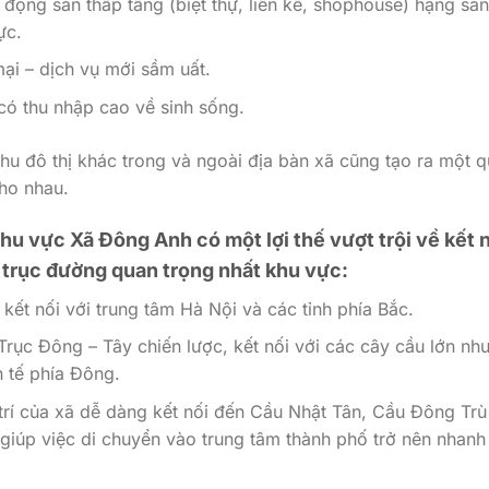
ộng sản thấp tầng (biệt thự, liền kề, shophouse) hạng san
ực.
ại – dịch vụ mới sầm uất.
có thu nhập cao về sinh sống.
hu đô thị khác trong và ngoài địa bàn xã cũng tạo ra một 
cho nhau.
Khu vực
Xã Đông Anh có một lợi thế vượt trội về kết 
c trục đường quan trọng nhất khu vực:
ết nối với trung tâm Hà Nội và các tỉnh phía Bắc.
rục Đông – Tây chiến lược, kết nối với các cây cầu lớn nh
 tế phía Đông.
trí của xã dễ dàng kết nối đến Cầu Nhật Tân, Cầu Đông Trù
, giúp việc di chuyển vào trung tâm thành phố trở nên nhanh