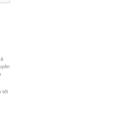
xã
tuyên
n
 tới