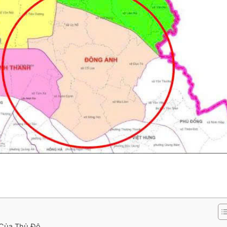
 Của Thủ Đô