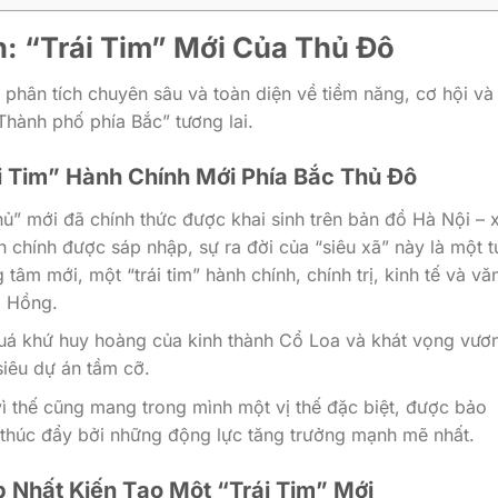
: “Trái Tim” Mới Của Thủ Đô
 phân tích chuyên sâu và toàn diện về tiềm năng, cơ hội và
“Thành phố phía Bắc” tương lai.
i Tim” Hành Chính Mới Phía Bắc Thủ Đô
ủ” mới đã chính thức được khai sinh trên bản đồ Hà Nội – 
 chính được sáp nhập, sự ra đời của “siêu xã” này là một 
tâm mới, một “trái tim” hành chính, chính trị, kinh tế và vă
g Hồng.
quá khứ huy hoàng của kinh thành Cổ Loa và khát vọng vươn
siêu dự án tầm cỡ.
ì thế cũng mang trong mình một vị thế đặc biệt, được bảo
c thúc đẩy bởi những động lực tăng trưởng mạnh mẽ nhất.
p Nhất Kiến Tạo Một “Trái Tim” Mới