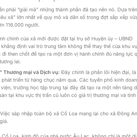
ần phải “giải mã” những thành phần đã tạo nên nó. Dựa trê
êu xã” lớn nhất về quy mô và dân số trong đợt sắp xếp vừ
ơn 116.000 người.
nh chính của xã mới được đặt tại trụ sở Huyện ủy – UBND
 khẳng định vai trò trung tâm không thể thay thế của khu v
 đi then chốt để tạo ra một đơn vị hành chính đủ năng lực 
tương lai.
” Thương mại và Dịch vụ:
Đây chính là phần lõi hiện đại, là
à phát triển từ hàng chục năm qua. Các tuyến phố kinh doa
viện, trường học tập trung tại đây đã tạo ra một nền tảng d
n tại khu vực thị trấn cũ luôn có giá trị thương mại và tính
Việc sáp nhập toàn bộ xã Cổ Loa mang lại cho xã Đông A
giá.
h Cổ Loa, kinh đô của nhà nước Âu Lạc, không chỉ là một di 