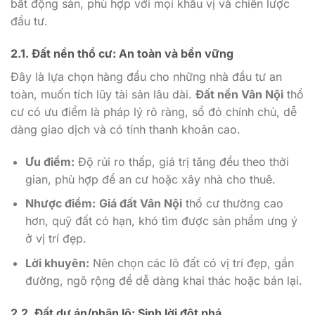
bất động sản, phù hợp với mọi khẩu vị và chiến lược
đầu tư.
2.1. Đất nền thổ cư: An toàn và bền vững
Đây là lựa chọn hàng đầu cho những nhà đầu tư an
toàn, muốn tích lũy tài sản lâu dài.
Đất nền Vân Nội
thổ
cư có ưu điểm là pháp lý rõ ràng, sổ đỏ chính chủ, dễ
dàng giao dịch và có tính thanh khoản cao.
Ưu điểm:
Độ rủi ro thấp, giá trị tăng đều theo thời
gian, phù hợp để an cư hoặc xây nhà cho thuê.
Nhược điểm:
Giá đất Vân Nội
thổ cư thường cao
hơn, quỹ đất có hạn, khó tìm được sản phẩm ưng ý
ở vị trí đẹp.
Lời khuyên:
Nên chọn các lô đất có vị trí đẹp, gần
đường, ngõ rộng để dễ dàng khai thác hoặc bán lại.
2.2. Đất dự án/phân lô: Sinh lời đột phá