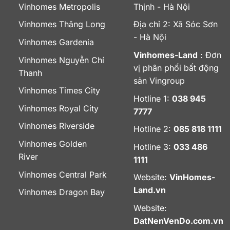
Vinhomes Metropolis
Thịnh - Hà Nội
Vinhomes Thăng Long
Địa chỉ 2: Xã Sóc Sơn
- Hà Nội
Vinhomes Gardenia
Vinhomes-Land
: Đơn
Vinhomes Nguyễn Chí
vị phân phối bất động
Thanh
sản Vingroup
Vinhomes Times City
Hotline 1:
038 945
Vinhomes Royal City
7777
Vinhomes Riverside
Hotline 2:
085 818 1111
Vinhomes Golden
Hotline 3:
033 486
River
1111
Vinhomes Central Park
Website:
VinHomes-
Land.vn
Vinhomes Dragon Bay
Website:
DatNenVenDo.com.vn