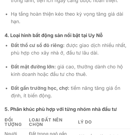
trong lành, tiện ích ngày càng được hoàn thiện.
Hạ tầng hoàn thiện kéo theo kỳ vọng tăng giá dài
hạn.
4.
Loại hình bất động sản nổi bật tại Uy Nỗ
Đất thổ cư sổ đỏ riêng:
được giao dịch nhiều nhất,
phù hợp cho xây nhà ở, đầu tư lâu dài.
Đất mặt đường lớn:
giá cao, thường dành cho hộ
kinh doanh hoặc đầu tư cho thuê.
Đất gần trường học, chợ:
tiềm năng tăng giá ổn
định, ít biến động.
5.
Phân khúc phù hợp với từng nhóm nhà đầu tư
ĐỐI
LOẠI ĐẤT NÊN
LÝ DO
TƯỢNG
CHỌN
Người
Đất trong ngõ gần