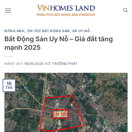
Bỏ
qua
nội
dung
ĐÔNG ANH
,
TIN TỨC BẤT ĐỘNG SẢN
,
XÃ UY NỖ
Bất Động Sản Uy Nỗ – Giá đất tăng
mạnh 2025
ĐĂNG VÀO
16/05/2025
BỞI
TRƯỜNG PHÁT
16
Th5