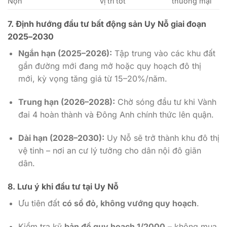
Nộn
vị trí tốt
thương mại
7.
Định hướng đầu tư bất động sản Uy Nỗ giai đoạn
2025–2030
Ngắn hạn (2025–2026):
Tập trung vào các khu đất
gần đường mới đang mở hoặc quy hoạch đô thị
mới, kỳ vọng tăng giá từ 15–20%/năm.
Trung hạn (2026–2028):
Chờ sóng đầu tư khi Vành
đai 4 hoàn thành và Đông Anh chính thức lên quận.
Dài hạn (2028–2030):
Uy Nỗ sẽ trở thành khu đô thị
vệ tinh – nơi an cư lý tưởng cho dân nội đô giãn
dân.
8.
Lưu ý khi đầu tư tại Uy Nỗ
Ưu tiên đất
có sổ đỏ, không vướng quy hoạch
.
Kiểm tra kỹ
bản đồ quy hoạch 1/2000
– không mua