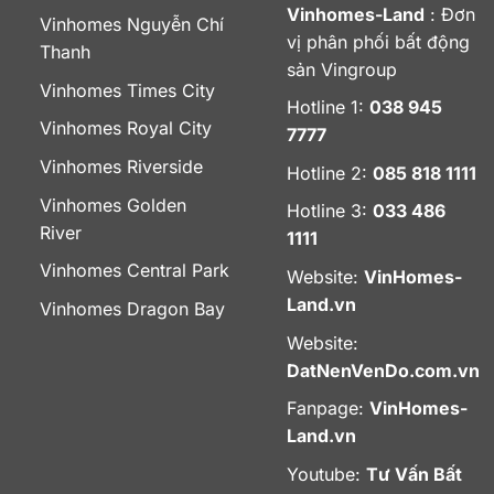
Vinhomes-Land
: Đơn
Vinhomes Nguyễn Chí
vị phân phối bất động
Thanh
sản Vingroup
Vinhomes Times City
Hotline 1:
038 945
Vinhomes Royal City
7777
Vinhomes Riverside
Hotline 2:
085 818 1111
Vinhomes Golden
Hotline 3:
033 486
River
1111
Vinhomes Central Park
Website:
VinHomes-
Land.vn
Vinhomes Dragon Bay
Website:
DatNenVenDo.com.vn
Fanpage:
VinHomes-
Land.vn
Youtube:
Tư Vấn Bất