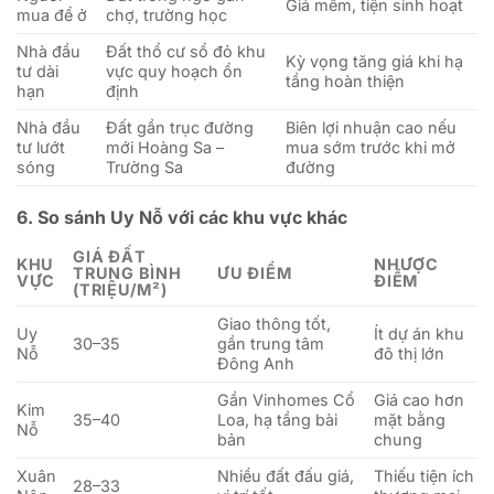
Giá mềm, tiện sinh hoạt
mua để ở
chợ, trường học
Nhà đầu
Đất thổ cư sổ đỏ khu
Kỳ vọng tăng giá khi hạ
tư dài
vực quy hoạch ổn
tầng hoàn thiện
hạn
định
Nhà đầu
Đất gần trục đường
Biên lợi nhuận cao nếu
tư lướt
mới Hoàng Sa –
mua sớm trước khi mở
sóng
Trường Sa
đường
6.
So sánh Uy Nỗ với các khu vực khác
GIÁ ĐẤT
KHU
NHƯỢC
TRUNG BÌNH
ƯU ĐIỂM
VỰC
ĐIỂM
(TRIỆU/M²)
Giao thông tốt,
Uy
Ít dự án khu
30–35
gần trung tâm
Nỗ
đô thị lớn
Đông Anh
Gần Vinhomes Cổ
Giá cao hơn
Kim
35–40
Loa, hạ tầng bài
mặt bằng
Nỗ
bản
chung
Xuân
Nhiều đất đấu giá,
Thiếu tiện ích
28–33