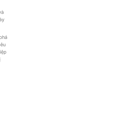
và
ày
 phá
iêu
iệp
ị