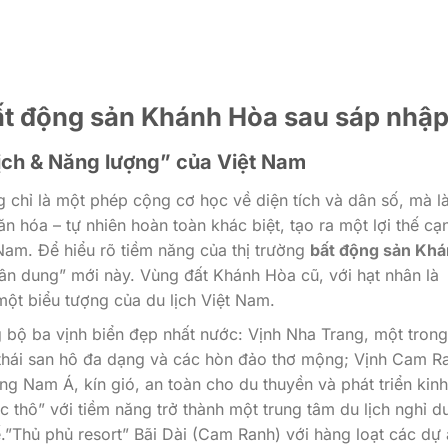
Bất động sản Khánh Hòa sau sáp nhậ
lịch & Năng lượng” của Việt Nam
 chỉ là một phép cộng cơ học về diện tích và dân số, mà l
văn hóa – tự nhiên hoàn toàn khác biệt, tạo ra một lợi thế cạ
 Nam. Để hiểu rõ tiềm năng của thị trường
bất động sản Kh
chân dung” mới này. Vùng đất Khánh Hòa cũ, với hạt nhân là
một biểu tượng của du lịch Việt Nam.
g bộ ba vịnh biển đẹp nhất nước: Vịnh Nha Trang, một tron
nh thái san hô đa dạng và các hòn đảo thơ mộng; Vịnh Cam R
g Nam Á, kín gió, an toàn cho du thuyền và phát triển kinh
c thô” với tiềm năng trở thành một trung tâm du lịch nghỉ 
.”Thủ phủ resort” Bãi Dài (Cam Ranh) với hàng loạt các dự