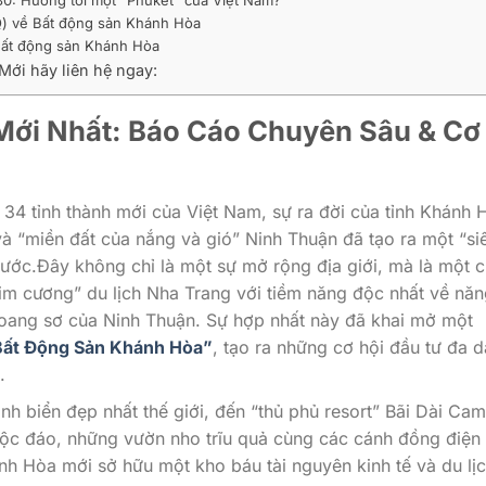
30: Hướng tới một “Phuket” của Việt Nam?
AQ) về Bất động sản Khánh Hòa
 Bất động sản Khánh Hòa
Mới hãy liên hệ ngay:
Mới Nhất: Báo Cáo Chuyên Sâu & Cơ
34 tỉnh thành mới của Việt Nam, sự ra đời của tỉnh Khánh 
à “miền đất của nắng và gió” Ninh Thuận đã tạo ra một “si
nước.Đây không chỉ là một sự mở rộng địa giới, mà là một 
im cương” du lịch Nha Trang với tiềm năng độc nhất về năn
hoang sơ của Ninh Thuận. Sự hợp nhất này đã khai mở một
Bất Động Sản Khánh Hòa”
, tạo ra những cơ hội đầu tư đa 
.
nh biển đẹp nhất thế giới, đến “thủ phủ resort” Bãi Dài Cam
độc đáo, những vườn nho trĩu quả cùng các cánh đồng điện 
h Hòa mới sở hữu một kho báu tài nguyên kinh tế và du lị