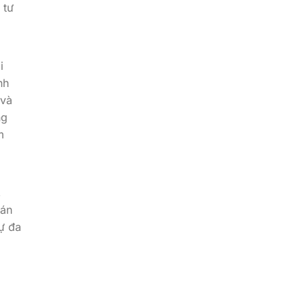
 tư
i
nh
 và
ng
m
,
ván
ự đa