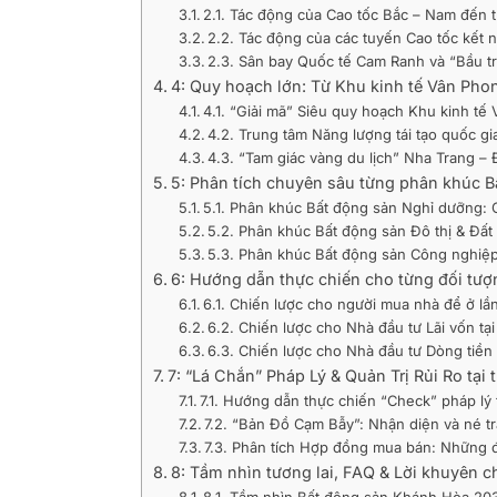
2.1. Tác động của Cao tốc Bắc – Nam đến 
2.2. Tác động của các tuyến Cao tốc kết
2.3. Sân bay Quốc tế Cam Ranh và “Bầu t
4: Quy hoạch lớn: Từ Khu kinh tế Vân Ph
4.1. “Giải mã” Siêu quy hoạch Khu kinh t
4.2. Trung tâm Năng lượng tái tạo quốc g
4.3. “Tam giác vàng du lịch” Nha Trang 
5: Phân tích chuyên sâu từng phân khúc 
5.1. Phân khúc Bất động sản Nghỉ dưỡng:
5.2. Phân khúc Bất động sản Đô thị & Đất
5.3. Phân khúc Bất động sản Công nghiệ
6: Hướng dẫn thực chiến cho từng đối tượ
6.1. Chiến lược cho người mua nhà để ở lầ
6.2. Chiến lược cho Nhà đầu tư Lãi vốn tạ
6.3. Chiến lược cho Nhà đầu tư Dòng tiền
7: “Lá Chắn” Pháp Lý & Quản Trị Rủi Ro tại
7.1. Hướng dẫn thực chiến “Check” pháp lý 
7.2. “Bản Đồ Cạm Bẫy”: Nhận diện và né tr
7.3. Phân tích Hợp đồng mua bán: Những 
8: Tầm nhìn tương lai, FAQ & Lời khuyên 