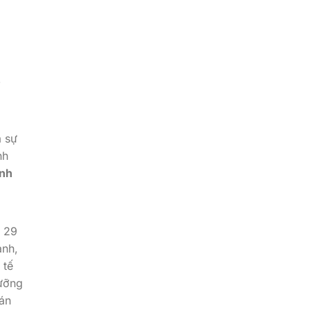
p
à sự
nh
ánh
g 29
anh,
 tế
dưỡng
 án