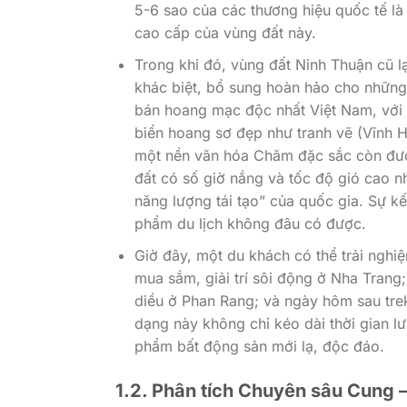
5-6 sao của các thương hiệu quốc tế là
cao cấp của vùng đất này.
Trong khi đó, vùng đất Ninh Thuận cũ 
khác biệt, bổ sung hoàn hảo cho những 
bán hoang mạc độc nhất Việt Nam, với n
biển hoang sơ đẹp như tranh vẽ (Vĩnh H
một nền văn hóa Chăm đặc sắc còn được
đất có số giờ nắng và tốc độ gió cao n
năng lượng tái tạo” của quốc gia. Sự k
phẩm du lịch không đâu có được.
Giờ đây, một du khách có thể trải nghi
mua sắm, giải trí sôi động ở Nha Trang
diều ở Phan Rang; và ngày hôm sau tr
dạng này không chỉ kéo dài thời gian l
phẩm bất động sản mới lạ, độc đáo.
1.2. Phân tích Chuyên sâu Cung –