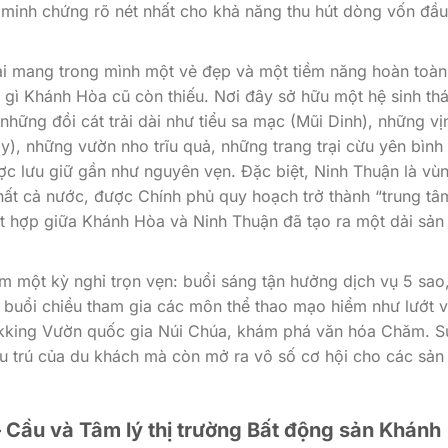
 minh chứng rõ nét nhất cho khả năng thu hút dòng vốn đầu
lại mang trong mình một vẻ đẹp và một tiềm năng hoàn toàn
gì Khánh Hòa cũ còn thiếu. Nơi đây sở hữu một hệ sinh thá
hững đồi cát trải dài như tiểu sa mạc (Mũi Dinh), những vị
y), những vườn nho trĩu quả, những trang trại cừu yên bình
 lưu giữ gần như nguyên vẹn. Đặc biệt, Ninh Thuận là vù
hất cả nước, được Chính phủ quy hoạch trở thành “trung tâ
ết hợp giữa Khánh Hòa và Ninh Thuận đã tạo ra một dải sản
ệm một kỳ nghỉ trọn vẹn: buổi sáng tận hưởng dịch vụ 5 sao
; buổi chiều tham gia các môn thể thao mạo hiểm như lướt 
ekking Vườn quốc gia Núi Chúa, khám phá văn hóa Chăm. S
ưu trú của du khách mà còn mở ra vô số cơ hội cho các sản
 Cầu và Tâm lý thị trường Bất động sản Khánh