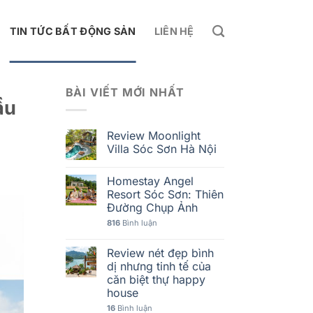
TIN TỨC BẤT ĐỘNG SẢN
LIÊN HỆ
BÀI VIẾT MỚI NHẤT
ầu
Review Moonlight
Villa Sóc Sơn Hà Nội
Homestay Angel
Resort Sóc Sơn: Thiên
Đường Chụp Ảnh
816
Bình luận
Review nét đẹp bình
dị nhưng tinh tế của
căn biệt thự happy
house
16
Bình luận