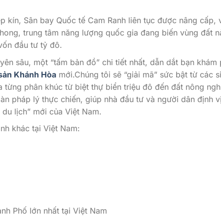
 kín, Sân bay Quốc tế Cam Ranh liên tục được nâng cấp, 
Phong, trung tâm năng lượng quốc gia đang biến vùng đất n
ốn đầu tư tỷ đô.
uyên sâu, một “tấm bản đồ” chi tiết nhất, dẫn dắt bạn khám
 sản Khánh Hòa
mới.Chúng tôi sẽ “giải mã” sức bật từ các s
a từng phân khúc từ biệt thự biển triệu đô đến đất nông ngh
n pháp lý thực chiến, giúp nhà đầu tư và người dân định v
 du lịch” mới của Việt Nam.
nh khác tại Việt Nam:
nh Phố lớn nhất tại Việt Nam