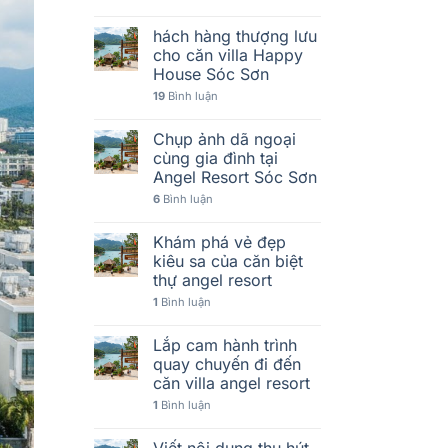
hách hàng thượng lưu
cho căn villa Happy
House Sóc Sơn
19
Bình luận
Chụp ảnh dã ngoại
cùng gia đình tại
Angel Resort Sóc Sơn
6
Bình luận
Khám phá vẻ đẹp
kiêu sa của căn biệt
thự angel resort
1
Bình luận
Lắp cam hành trình
quay chuyến đi đến
căn villa angel resort
1
Bình luận
Viết nội dung thu hút