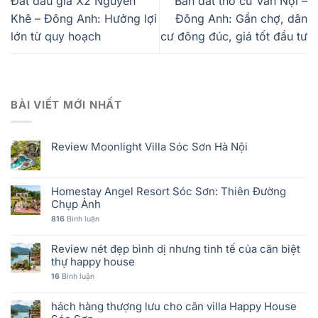
Đất đấu giá X2 Nguyên
Bán đất thổ cư Vân Nội –
Khê – Đông Anh: Hưởng lợi
Đông Anh: Gần chợ, dân
lớn từ quy hoạch
cư đông đúc, giá tốt đầu tư
BÀI VIẾT MỚI NHẤT
Review Moonlight Villa Sóc Sơn Hà Nội
Homestay Angel Resort Sóc Sơn: Thiên Đường
Chụp Ảnh
816
Bình luận
Review nét đẹp bình dị nhưng tinh tế của căn biệt
thự happy house
16
Bình luận
hách hàng thượng lưu cho căn villa Happy House