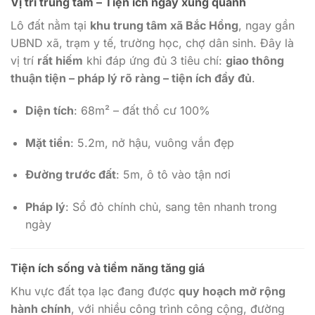
Vị trí trung tâm – Tiện ích ngay xung quanh
Lô đất nằm tại
khu trung tâm xã Bắc Hồng
, ngay gần
UBND xã, trạm y tế, trường học, chợ dân sinh. Đây là
vị trí
rất hiếm
khi đáp ứng đủ 3 tiêu chí:
giao thông
thuận tiện – pháp lý rõ ràng – tiện ích đầy đủ
.
Diện tích
: 68m² – đất thổ cư 100%
Mặt tiền
: 5.2m, nở hậu, vuông vắn đẹp
Đường trước đất
: 5m, ô tô vào tận nơi
Pháp lý
: Sổ đỏ chính chủ, sang tên nhanh trong
ngày
Tiện ích sống và tiềm năng tăng giá
Khu vực đất tọa lạc đang được
quy hoạch mở rộng
hành chính
, với nhiều công trình công cộng, đường