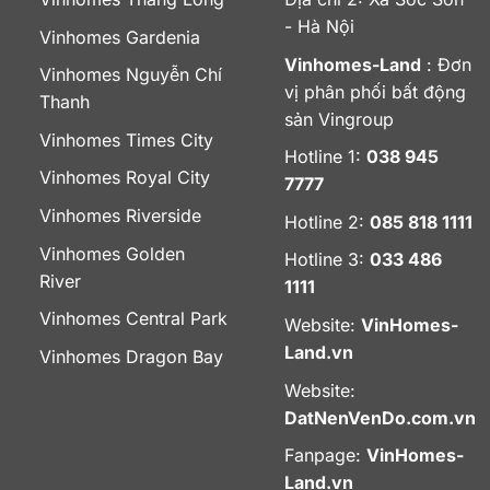
- Hà Nội
Vinhomes Gardenia
Vinhomes-Land
: Đơn
Vinhomes Nguyễn Chí
vị phân phối bất động
Thanh
sản Vingroup
Vinhomes Times City
Hotline 1:
038 945
Vinhomes Royal City
7777
Vinhomes Riverside
Hotline 2:
085 818 1111
Vinhomes Golden
Hotline 3:
033 486
River
1111
Vinhomes Central Park
Website:
VinHomes-
Land.vn
Vinhomes Dragon Bay
Website:
DatNenVenDo.com.vn
Fanpage:
VinHomes-
Land.vn