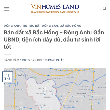
Bỏ
qua
nội
dung
ĐÔNG ANH
,
TIN TỨC BẤT ĐỘNG SẢN
,
XÃ BẮC HỒNG
Bán đất xã Bắc Hồng – Đông Anh: Gần
UBND, tiện ích đầy đủ, đầu tư sinh lời
tốt
ĐĂNG VÀO
11/05/2025
BỞI
TRƯỜNG PHÁT
11
Th5