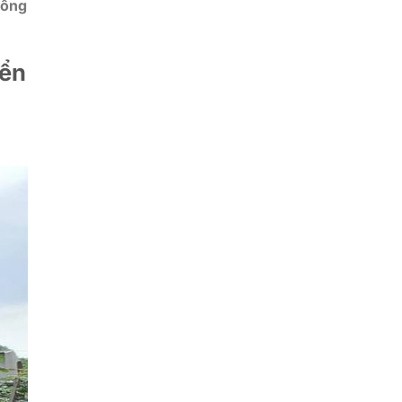
Đông
iển