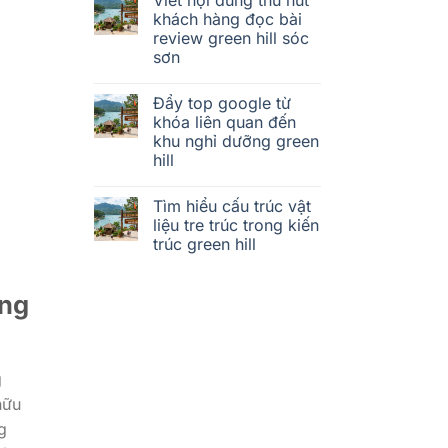
khách hàng đọc bài
review green hill sóc
sơn
Đẩy top google từ
khóa liên quan đến
khu nghỉ dưỡng green
hill
Tìm hiểu cấu trúc vật
liệu tre trúc trong kiến
trúc green hill
ông
g
hữu
g