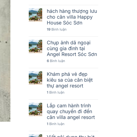
hách hàng thượng lưu
cho căn villa Happy
House Sóc Sơn
19
Bình luận
Chụp ảnh dã ngoại
cùng gia đình tại
Angel Resort Sóc Sơn
6
Bình luận
Khám phá vẻ đẹp
kiêu sa của căn biệt
thự angel resort
1
Bình luận
Lắp cam hành trình
quay chuyến đi đến
căn villa angel resort
1
Bình luận
Viết nội dung thu hút