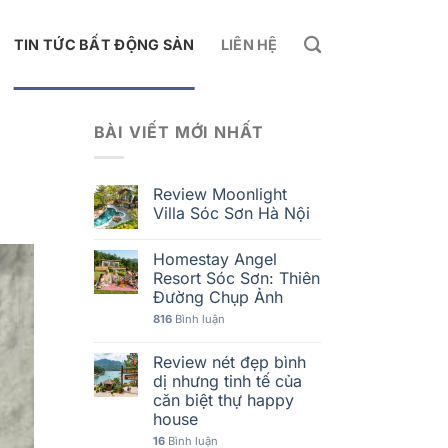
TIN TỨC BẤT ĐỘNG SẢN
LIÊN HỆ
BÀI VIẾT MỚI NHẤT
Review Moonlight
Villa Sóc Sơn Hà Nội
Homestay Angel
Resort Sóc Sơn: Thiên
Đường Chụp Ảnh
816
Bình luận
Review nét đẹp bình
dị nhưng tinh tế của
căn biệt thự happy
house
16
Bình luận