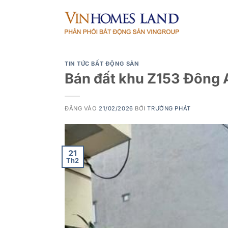
Bỏ
qua
nội
dung
TIN TỨC BẤT ĐỘNG SẢN
Bán đất khu Z153 Đông 
ĐĂNG VÀO
21/02/2026
BỞI
TRƯỜNG PHÁT
21
Th2