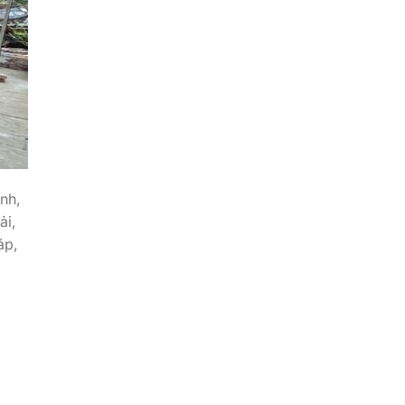
nh,
ải,
áp,