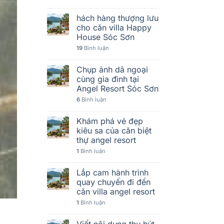
hách hàng thượng lưu
cho căn villa Happy
House Sóc Sơn
19
Bình luận
Chụp ảnh dã ngoại
cùng gia đình tại
Angel Resort Sóc Sơn
6
Bình luận
Khám phá vẻ đẹp
kiêu sa của căn biệt
thự angel resort
1
Bình luận
Lắp cam hành trình
quay chuyến đi đến
căn villa angel resort
1
Bình luận
Viết nội dung thu hút