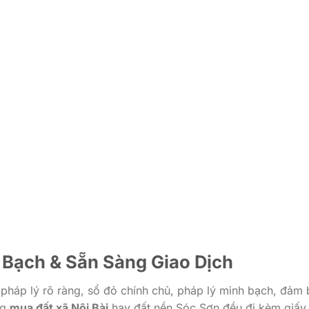
 Bạch & Sẵn Sàng Giao Dịch
 pháp lý rõ ràng, sổ đỏ chính chủ, pháp lý minh bạch, đảm
ng
mua đất xã Nội Bài
hay đất nền Sóc Sơn đều đi kèm giấy 