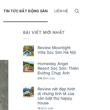
TIN TỨC BẤT ĐỘNG SẢN
LIÊN HỆ
BÀI VIẾT MỚI NHẤT
Review Moonlight
Villa Sóc Sơn Hà Nội
Homestay Angel
Resort Sóc Sơn: Thiên
Đường Chụp Ảnh
816
Bình luận
Review nét đẹp bình
dị nhưng tinh tế của
căn biệt thự happy
house
16
Bình luận