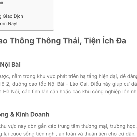
uả
g Giao Dịch
Hôm Nay!
Giao Thông Thông Thái, Tiện Ích Đa
Nội Bài
 lược, nằm trong khu vực phát triển hạ tầng hiện đại, dễ dàn
lộ 2, đường cao tốc Nội Bài – Lào Cai. Điều này giúp cư d
m Hà Nội, các tỉnh lân cận hoặc các khu công nghiệp lớn n
ống & Kinh Doanh
 khu vực này còn gần các trung tâm thương mại, trường học,
g lại cuộc sống tiện nghi, an toàn và thuận tiện cho cư dân.