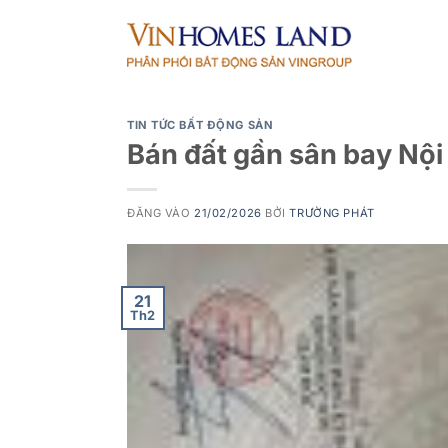
Bỏ
qua
nội
dung
TIN TỨC BẤT ĐỘNG SẢN
Bán đất gần sân bay Nội
ĐĂNG VÀO
21/02/2026
BỞI
TRƯỜNG PHÁT
21
Th2