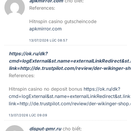
apkmirror.com
cho biết:
References:
Hitnspin casino gutscheincode
apkmirror.com
13/07/2026 LÚC 08:57
https://ok.ru/dk?
cmd=logExternal&st.name=externalLinkRedirect&st.li
link=http://de.trustpilot.com/review/der-wikinger-s
References:
Hitnspin casino no deposit bonus
https://ok.ru/dk?
cmd=logExternal&st.name=externalLinkRedirect&st.link=h
link=http://de.trustpilot.com/review/der-wikinger-shop
13/07/2026 LÚC 09:09
disput-pmr.ru
cho biết: