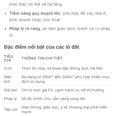
khai thác lợi thế về hạ tầng.
Tiềm năng quy hoạch lớn
, phù hợp để xây nhà ở,
kinh doanh hoặc cho thuê.
Pháp lý rõ ràng
, an tâm giao dịch, tránh rủi ro pháp
lý.
Đặc điểm nổi bật của các lô đất
TIÊU
THÔNG TIN CHI TIẾT
CHÍ
Vị trí
Thôn An Hòa, xã Đoan Bái, Đông Anh, Hà Nội
Diện
Đa dạng từ 100m² đến 300m² phù hợp nhiều mục
tích
đích sử dụng
Giá bán
Chỉ từ mức giá F0, cạnh tranh so với thị trường
Pháp lý
Sổ đỏ chính chủ, sẵn sàng sang tên
Giao thông, giáo dục, y tế, thương mại phát triển
Tiện ích
mạnh