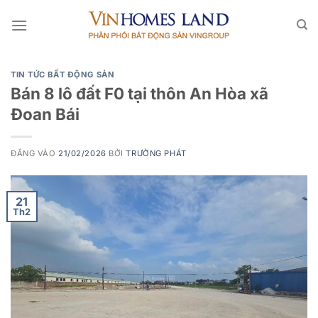
Bỏ
qua
nội
dung
TIN TỨC BẤT ĐỘNG SẢN
Bán 8 lô đất F0 tại thôn An Hòa xã
Đoan Bái
ĐĂNG VÀO
21/02/2026
BỞI
TRƯỜNG PHÁT
21
Th2