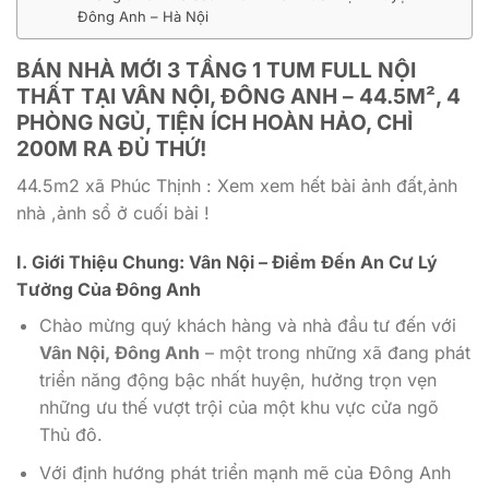
Đông Anh – Hà Nội
BÁN NHÀ MỚI 3 TẦNG 1 TUM FULL NỘI
THẤT TẠI VÂN NỘI, ĐÔNG ANH – 44.5M², 4
PHÒNG NGỦ, TIỆN ÍCH HOÀN HẢO, CHỈ
200M RA ĐỦ THỨ!
44.5m2 xã Phúc Thịnh : Xem xem hết bài ảnh đất,ảnh
nhà ,ảnh sổ ở cuối bài !
I. Giới Thiệu Chung: Vân Nội – Điểm Đến An Cư Lý
Tưởng Của Đông Anh
Chào mừng quý khách hàng và nhà đầu tư đến với
Vân Nội, Đông Anh
– một trong những xã đang phát
triển năng động bậc nhất huyện, hưởng trọn vẹn
những ưu thế vượt trội của một khu vực cửa ngõ
Thủ đô.
Với định hướng phát triển mạnh mẽ của Đông Anh