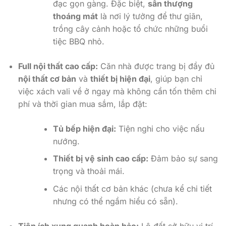
đạc gọn gàng. Đặc biệt,
sân thượng
thoáng mát
là nơi lý tưởng để thư giãn,
trồng cây cảnh hoặc tổ chức những buổi
tiệc BBQ nhỏ.
Full nội thất cao cấp:
Căn nhà được trang bị đầy đủ
nội thất cơ bản
và
thiết bị hiện đại
, giúp bạn chỉ
việc xách vali về ở ngay mà không cần tốn thêm chi
phí và thời gian mua sắm, lắp đặt:
Tủ bếp hiện đại:
Tiện nghi cho việc nấu
nướng.
Thiết bị vệ sinh cao cấp:
Đảm bảo sự sang
trọng và thoải mái.
Các nội thất cơ bản khác (chưa kể chi tiết
nhưng có thể ngầm hiểu có sẵn).
Tiện ích xung quanh hoàn hảo:
Lô đất sở hữu vị trí