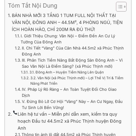
Tóm Tắt Nội Dung
BÁN NHÀ MỚI 3 TẦNG 1 TUM FULL NỘI THẤT TẠI
VÂN NỘI, ĐÔNG ANH – 44.5M², 4 PHÒNG NGỦ, TIỆN
ÍCH HOÀN HẢO, CHỈ 200M RA ĐỦ THỨ!
I. Giới Thiệu Chung: Vân Nội – Điểm Đến An Cư Lý
Tưởng Của Đông Anh
II. Chi Tiết “Vàng” Của Căn Nhà 44.5m2 xã Phúc Thịnh
Đông Anh
III. Phân Tích Tiềm Năng Bất Động Sản Đông Anh – Vì
Sao Vân Nội Là Điểm Sáng? (xã Phúc Thịnh mới)
3.1. Đông Anh – Huyện Tiềm Năng Lên Quận
3.2. Vân Nội (xã Phúc Thịnh mới) – Lợi Thế Vị Trí & Tiềm
Năng Phát Triển
IV. Pháp Lý Rõ Ràng – An Toàn Tuyệt Đối Cho Giao
Dịch
V. Đừng Bỏ Lỡ Cơ Hội “Vàng” Này – An Cư Ngay, Đầu
Tư Sinh Lời Bền Vững!
Liên hệ tư vấn – Miễn phí dẫn xem, kiểm tra quy
hoạch Đầu tư 44.5m2 xã Phúc Thịnh huyện Đông
Anh
Thông tin ảnh lô đất 44.5m2 xã Phúc Thịnh huyện