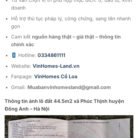
Tư vấn chọn vị trí phù hợp mục đích: ở, đầu tư, kinh
doanh
Hỗ trợ thủ tục pháp lý, công chứng, sang tên nhanh
gọn
Cam kết
nguồn hàng thật – giá thật – thông tin
chính xác
Hotline:
0334861111
Website:
VinHomes-Land.vn
Fanpage:
VinHomes Cổ Loa
Gmail:
Muabanvinhomesland@gmail.com
Thông tin ảnh lô đất 44.5m2 xã Phúc Thịnh huyện
Đông Anh – Hà Nội