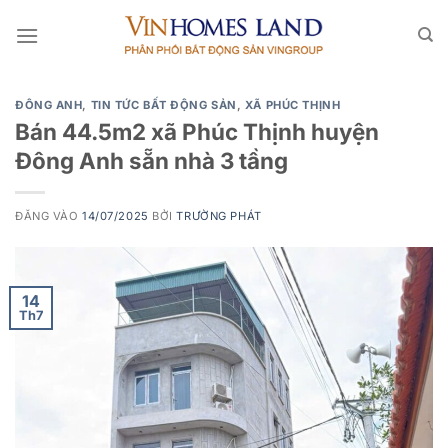
Bỏ
qua
nội
dung
ĐÔNG ANH
,
TIN TỨC BẤT ĐỘNG SẢN
,
XÃ PHÚC THỊNH
Bán 44.5m2 xã Phúc Thịnh huyện
Đông Anh sẵn nhà 3 tầng
ĐĂNG VÀO
14/07/2025
BỞI
TRƯỜNG PHÁT
14
Th7