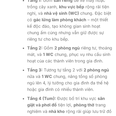
Tầng 1:
Gồm
sân riêng
để xe máy hoặc
trồng cây xanh,
khu vực bếp
rộng rãi tiện
nghi, và
nhà vệ sinh (WC)
chung. Đặc biệt
có
gác lửng làm phòng khách
– một thiết
kế độc đáo, tạo không gian sinh hoạt
chung ấm cúng nhưng vẫn giữ được sự
riêng tư cho khu bếp.
Tầng 2:
Gồm
2 phòng ngủ
riêng tư, thoáng
mát, và
1 WC
chung, phục vụ nhu cầu sinh
hoạt của các thành viên trong gia đình.
Tầng 3:
Tương tự tầng 2 với
2 phòng ngủ
nữa và
1 WC
chung, nâng tổng số phòng
ngủ lên 4, lý tưởng cho gia đình đa thế hệ
hoặc gia đình có nhiều thành viên.
Tầng 4 (Tum):
Được bố trí khu vực
sân
giặt và phơi đồ
tiện lợi,
phòng thờ
trang
nghiêm và
nhà kho
rộng rãi giúp lưu trữ đồ