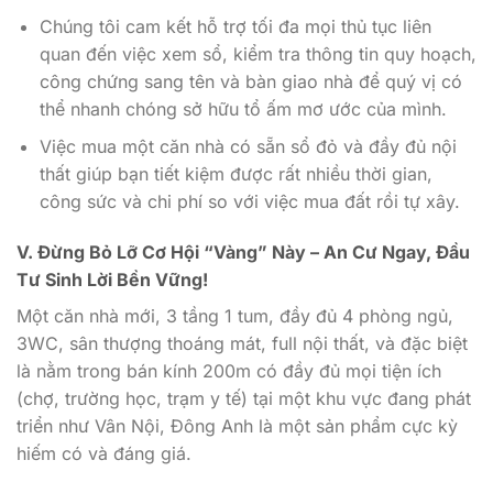
Chúng tôi cam kết hỗ trợ tối đa mọi thủ tục liên
quan đến việc xem sổ, kiểm tra thông tin quy hoạch,
công chứng sang tên và bàn giao nhà để quý vị có
thể nhanh chóng sở hữu tổ ấm mơ ước của mình.
Việc mua một căn nhà có sẵn sổ đỏ và đầy đủ nội
thất giúp bạn tiết kiệm được rất nhiều thời gian,
công sức và chi phí so với việc mua đất rồi tự xây.
V. Đừng Bỏ Lỡ Cơ Hội “Vàng” Này – An Cư Ngay, Đầu
Tư Sinh Lời Bền Vững!
Một căn nhà mới, 3 tầng 1 tum, đầy đủ 4 phòng ngủ,
3WC, sân thượng thoáng mát, full nội thất, và đặc biệt
là nằm trong bán kính 200m có đầy đủ mọi tiện ích
(chợ, trường học, trạm y tế) tại một khu vực đang phát
triển như Vân Nội, Đông Anh là một sản phẩm cực kỳ
hiếm có và đáng giá.