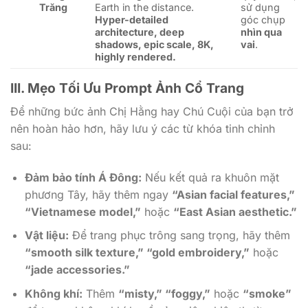
Trăng
Earth in the distance.
sử dụng
Hyper-detailed
góc chụp
architecture, deep
nhìn qua
shadows, epic scale, 8K,
vai
.
highly rendered.
III. Mẹo Tối Ưu Prompt Ảnh Cổ Trang
Để những bức ảnh Chị Hằng hay Chú Cuội của bạn trở
nên hoàn hảo hơn, hãy lưu ý các từ khóa tinh chỉnh
sau:
Đảm bảo tính Á Đông:
Nếu kết quả ra khuôn mặt
phương Tây, hãy thêm ngay
“Asian facial features,”
“Vietnamese model,”
hoặc
“East Asian aesthetic.”
Vật liệu:
Để trang phục trông sang trọng, hãy thêm
“smooth silk texture,” “gold embroidery,”
hoặc
“jade accessories.”
Không khí:
Thêm
“misty,” “foggy,”
hoặc
“smoke”