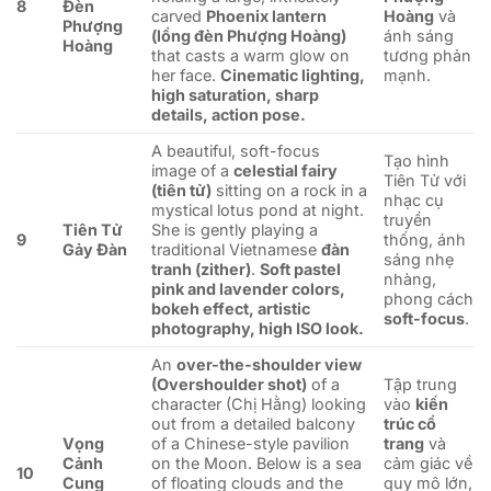
8
Đèn
carved
Phoenix lantern
Hoàng
và
Phượng
(lồng đèn Phượng Hoàng)
ánh sáng
Hoàng
that casts a warm glow on
tương phản
her face.
Cinematic lighting,
mạnh.
high saturation, sharp
details, action pose.
A beautiful, soft-focus
Tạo hình
image of a
celestial fairy
Tiên Tử với
(tiên tử)
sitting on a rock in a
nhạc cụ
mystical lotus pond at night.
truyền
Tiên Tử
She is gently playing a
9
thống, ánh
Gảy Đàn
traditional Vietnamese
đàn
sáng nhẹ
tranh (zither)
.
Soft pastel
nhàng,
pink and lavender colors,
phong cách
bokeh effect, artistic
soft-focus
.
photography, high ISO look.
An
over-the-shoulder view
(Overshoulder shot)
of a
Tập trung
character (Chị Hằng) looking
vào
kiến
out from a detailed balcony
trúc cổ
Vọng
of a Chinese-style pavilion
trang
và
Cảnh
on the Moon. Below is a sea
cảm giác về
10
Cung
of floating clouds and the
quy mô lớn,