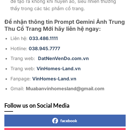
để tạo ra không khí huyền ảo, siêu nhiên thường
thấy trong các tác phẩm cổ trang.
Để nhận thông tin Prompt Gemini Ảnh Trung
Thu Cổ Trang Mới
hãy liên hệ ngay:
Liên hệ:
033.486.1111
Hotline:
038.945.7777
Trang web:
DatNenVenDo.com.vn
Trang web:
VinHomes-Land.vn
Fanpage:
VinHomes-Land.vn
Gmail:
Muabanvinhomesland@gmail.com
Follow us on Social Media
facebook