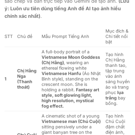
sao chép và dán trực tiếp vào Gemini để tạo ảnh.
(Lưu
ý: Luôn ưu tiên dùng tiếng Anh để AI tạo ảnh hiểu
chính xác nhất)
.
Mục đích &
STT
Chủ đề
Mẫu Prompt Tiếng Anh
Chi tiết nổi
bật
A full-body portrait of a
Tạo hình
Vietnamese Moon Goddess
Chị Hằng
(Chị Hằng)
, wearing an
thanh tao,
ethereal flowing white
Chị Hằng
tập trung
Vietnamese Hanfu
(Áo Nhật
Nga
vào ánh
1
Bình style), standing on the
(Thanh
sáng huyền
crescent moon. She is
thoát)
ảo và trang
holding a rabbit.
Fantasy art
phục
lụa
style, soft glowing light,
trắng
bay
high resolution, mystical
bổng.
fog effect.
A cinematic shot of a young
Tạo hình
Vietnamese man (Chú Cuội)
Chú Cuội
sitting pensively under a
đậm chất
giant banyan tree on the
điện ảnh,
Chú Cuội