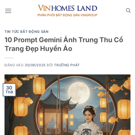
Bỏ
qua
nội
dung
TIN TỨC BẤT ĐỘNG SẢN
10 Prompt Gemini Ảnh Trung Thu Cổ
Trang Đẹp Huyền Ảo
ĐĂNG VÀO
30/09/2025
BỞI
TRƯỜNG PHÁT
30
Th9