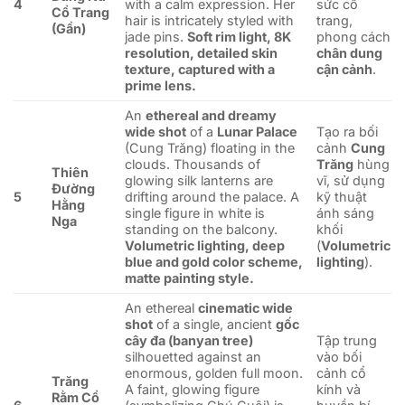
4
with a calm expression. Her
sức cổ
Cổ Trang
hair is intricately styled with
trang,
(Gần)
jade pins.
Soft rim light, 8K
phong cách
resolution, detailed skin
chân dung
texture, captured with a
cận cảnh
.
prime lens.
An
ethereal and dreamy
wide shot
of a
Lunar Palace
Tạo ra bối
(Cung Trăng) floating in the
cảnh
Cung
clouds. Thousands of
Trăng
hùng
Thiên
glowing silk lanterns are
vĩ, sử dụng
Đường
5
drifting around the palace. A
kỹ thuật
Hằng
single figure in white is
ánh sáng
Nga
standing on the balcony.
khối
Volumetric lighting, deep
(
Volumetric
blue and gold color scheme,
lighting
).
matte painting style.
An ethereal
cinematic wide
shot
of a single, ancient
gốc
cây đa (banyan tree)
Tập trung
silhouetted against an
vào bối
enormous, golden full moon.
cảnh cổ
Trăng
A faint, glowing figure
kính và
Rằm Cổ