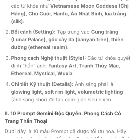
các từ khóa như
Vietnamese Moon Goddess (Chị
Hằng), Chú Cuội, Hanfu, Áo Nhật Bình, lụa trắng
(silk)
.
Bối cảnh (Setting):
Tập trung vào
Cung trăng
(Lunar Palace), gốc cây đa (banyan tree), thiên
đường (ethereal realm)
.
Phong cách Nghệ thuật (Style):
Các từ khóa quyết
định “hồn” ảnh:
Fantasy Art, Tranh Thủy Mặc,
Ethereal, Mystical, Wuxia
.
Chi tiết Kỹ thuật (Details):
Ánh sáng phải là
glowing light, soft rim light, volumetric lighting
(ánh sáng khối) để tạo cảm giác siêu nhiên.
II. 10 Prompt Gemini Độc Quyền: Phong Cách Cổ
Trang Thần Thoại
Dưới đây là 10 mẫu Prompt đã được tối ưu hóa. Hãy