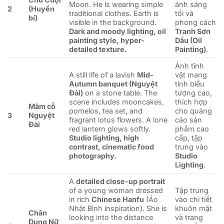
Moon. He is wearing simple
ánh sáng
2
(Huyền
traditional clothes. Earth is
tối và
bí)
visible in the background.
phong cách
Dark and moody lighting, oil
Tranh Sơn
painting style, hyper-
Dầu (Oil
detailed texture.
Painting)
.
Ảnh tĩnh
A still life of a lavish
Mid-
vật mang
Autumn banquet (Nguyệt
tính biểu
Đài)
on a stone table. The
tượng cao,
scene includes mooncakes,
thích hợp
Mâm cỗ
pomelos, tea set, and
cho quảng
3
Nguyệt
fragrant lotus flowers. A lone
cáo sản
Đài
red lantern glows softly.
phẩm cao
Studio lighting, high
cấp, tập
contrast, cinematic food
trung vào
photography.
Studio
Lighting
.
A
detailed close-up portrait
of a young woman dressed
Tập trung
in rich
Chinese Hanfu
(Áo
vào chi tiết
Nhật Bình inspiration). She is
khuôn mặt
Chân
looking into the distance
và trang
Dung Nữ