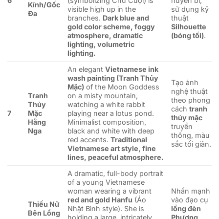
6
(symbolizing Chú Cuội) is
huyền bí,
Kính/Gốc
visible high up in the
sử dụng kỹ
Đa
branches.
Dark blue and
thuật
gold color scheme, foggy
Silhouette
atmosphere, dramatic
(bóng tối)
.
lighting, volumetric
lighting.
An elegant
Vietnamese ink
wash painting (Tranh Thủy
Tạo ảnh
Mặc)
of the Moon Goddess
nghệ thuật
Tranh
on a misty mountain,
theo phong
Thủy
watching a white rabbit
cách
tranh
7
Mặc
playing near a lotus pond.
thủy mặc
Hằng
Minimalist composition,
truyền
Nga
black and white with deep
thống, màu
red accents.
Traditional
sắc tối giản.
Vietnamese art style, fine
lines, peaceful atmosphere.
A dramatic, full-body portrait
of a young Vietnamese
woman wearing a vibrant
Nhấn mạnh
red and gold Hanfu
(Áo
vào đạo cụ
Thiếu Nữ
Nhật Bình style). She is
lồng đèn
Bên Lồng
holding a large, intricately
Phượng