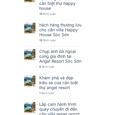
căn biệt thự happy
house
16
Bình luận
hách hàng thượng lưu
cho căn villa Happy
House Sóc Sơn
19
Bình luận
Chụp ảnh dã ngoại
cùng gia đình tại
Angel Resort Sóc Sơn
6
Bình luận
Khám phá vẻ đẹp
kiêu sa của căn biệt
thự angel resort
1
Bình luận
Lắp cam hành trình
quay chuyến đi đến
căn villa angel resort