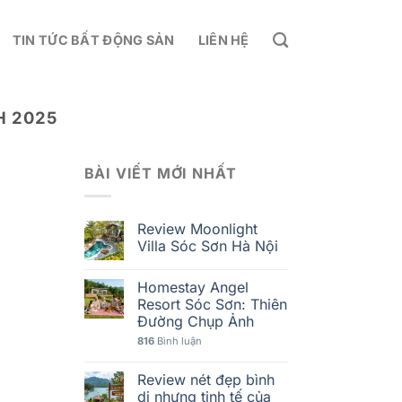
TIN TỨC BẤT ĐỘNG SẢN
LIÊN HỆ
H 2025
BÀI VIẾT MỚI NHẤT
Review Moonlight
Villa Sóc Sơn Hà Nội
Homestay Angel
Resort Sóc Sơn: Thiên
Đường Chụp Ảnh
816
Bình luận
Review nét đẹp bình
dị nhưng tinh tế của