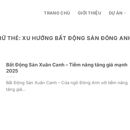
TRANG CHỦ
GIỚI THIỆU
DỰ ÁN
RỮ THẺ:
XU HƯỚNG BẤT ĐỘNG SẢN ĐÔNG AN
Bất Động Sản Xuân Canh – Tiềm năng tăng giá mạnh
2025
Bất Động Sản Xuân Canh – Cửa ngõ Đông Anh với tiềm năng
tăng giá...