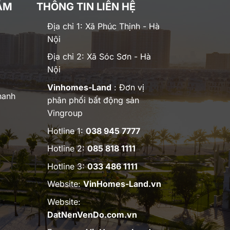
ĂM
THÔNG TIN LIÊN HỆ
Địa chỉ 1: Xã Phúc Thịnh - Hà
Nội
Địa chỉ 2: Xã Sóc Sơn - Hà
Nội
Vinhomes-Land
: Đơn vị
hanh
phân phối bất động sản
Vingroup
Hotline 1:
038 945 7777
Hotline 2:
085 818 1111
Hotline 3:
033 486 1111
Website:
VinHomes-Land.vn
Website:
DatNenVenDo.com.vn