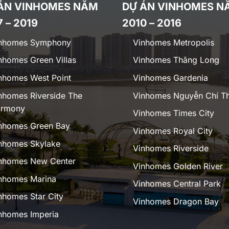
ÁN VINHOMES NĂM
DỰ ÁN VINHOMES N
7 – 2019
2010 – 2016
nhomes Symphony
Vinhomes Metropolis
nhomes Green Villas
Vinhomes Thăng Long
nhomes West Point
Vinhomes Gardenia
nhomes Riverside The
Vinhomes Nguyễn Chí T
rmony
Vinhomes Times City
nhomes Green Bay
Vinhomes Royal City
nhomes Skylake
Vinhomes Riverside
nhomes New Center
Vinhomes Golden River
nhomes Marina
Vinhomes Central Park
nhomes Star City
Vinhomes Dragon Bay
nhomes Imperia