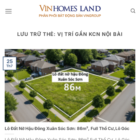
Bỏ
qua
nội
dung
LƯU TRỮ THẺ:
VỊ TRÍ GẦN KCN NỘI BÀI
25
Th7
Lô Đất Nở Hậu Đông Xuân Sóc Sơn: 86m², Full Thổ Cư,Lô Góc
Lô Đất Nở Hậu Đông Xuân Sóc Sơn: 86m² Full Thổ Cư, Lô Góc