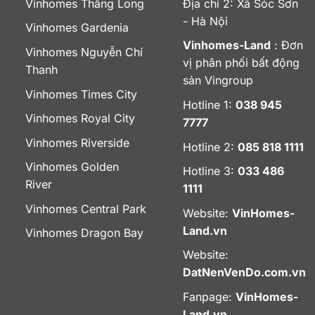
Vinhomes Thăng Long
Địa chỉ 2: Xã Sóc Sơn
- Hà Nội
Vinhomes Gardenia
Vinhomes-Land
: Đơn
Vinhomes Nguyễn Chí
vị phân phối bất động
Thanh
sản Vingroup
Vinhomes Times City
Hotline 1:
038 945
Vinhomes Royal City
7777
Vinhomes Riverside
Hotline 2:
085 818 1111
Vinhomes Golden
Hotline 3:
033 486
River
1111
Vinhomes Central Park
Website:
VinHomes-
Land.vn
Vinhomes Dragon Bay
Website:
DatNenVenDo.com.vn
Fanpage:
VinHomes-
Land.vn