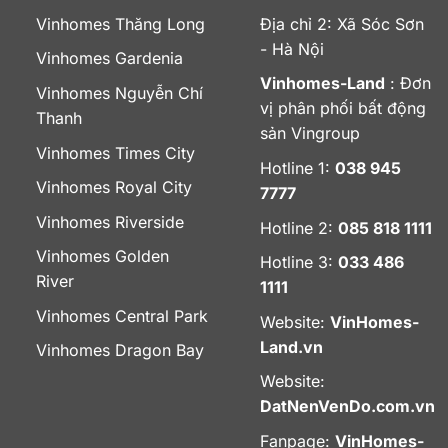
Vinhomes Thăng Long
Địa chỉ 2: Xã Sóc Sơn
- Hà Nội
Vinhomes Gardenia
Vinhomes-Land
: Đơn
Vinhomes Nguyễn Chí
vị phân phối bất động
Thanh
sản Vingroup
Vinhomes Times City
Hotline 1:
038 945
Vinhomes Royal City
7777
Vinhomes Riverside
Hotline 2:
085 818 1111
Vinhomes Golden
Hotline 3:
033 486
River
1111
Vinhomes Central Park
Website:
VinHomes-
Land.vn
Vinhomes Dragon Bay
Website:
DatNenVenDo.com.vn
Fanpage:
VinHomes-