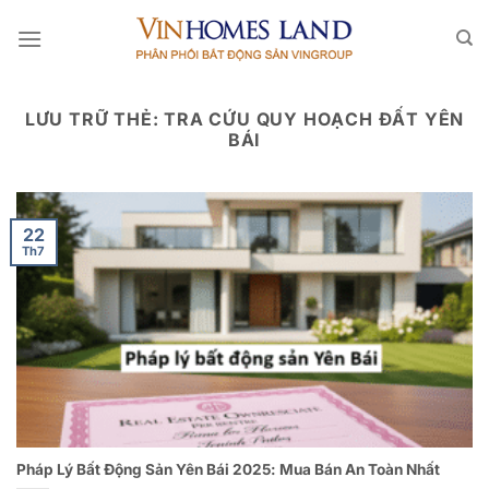
Bỏ
qua
nội
dung
LƯU TRỮ THẺ:
TRA CỨU QUY HOẠCH ĐẤT YÊN
BÁI
22
Th7
Pháp Lý Bất Động Sản Yên Bái 2025: Mua Bán An Toàn Nhất