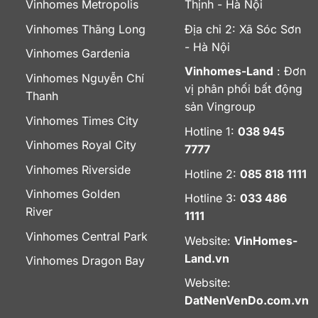
Vinhomes Metropolis
Thịnh - Hà Nội
Vinhomes Thăng Long
Địa chỉ 2: Xã Sóc Sơn
- Hà Nội
Vinhomes Gardenia
Vinhomes-Land
: Đơn
Vinhomes Nguyễn Chí
vị phân phối bất động
Thanh
sản Vingroup
Vinhomes Times City
Hotline 1:
038 945
Vinhomes Royal City
7777
Vinhomes Riverside
Hotline 2:
085 818 1111
Vinhomes Golden
Hotline 3:
033 486
River
1111
Vinhomes Central Park
Website:
VinHomes-
Land.vn
Vinhomes Dragon Bay
Website:
DatNenVenDo.com.vn