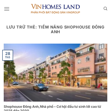
Bỏ
qua
nội
dung
LƯU TRỮ THẺ:
TIỀM NĂNG SHOPHOUSE ĐÔNG
ANH
28
Th5
Shophouse Đông Anh,Nhà phố – Cơ hội đầu tư sinh lời cao từ
2025 đến 2030