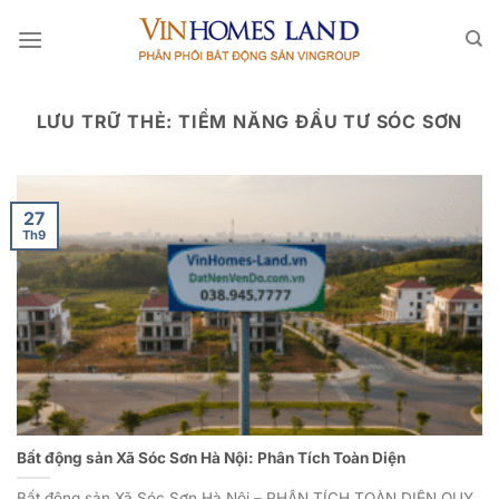
Bỏ
qua
nội
dung
LƯU TRỮ THẺ:
TIỀM NĂNG ĐẦU TƯ SÓC SƠN
27
Th9
Bất động sản Xã Sóc Sơn Hà Nội: Phân Tích Toàn Diện
Bất động sản Xã Sóc Sơn Hà Nội – PHÂN TÍCH TOÀN DIỆN QUY