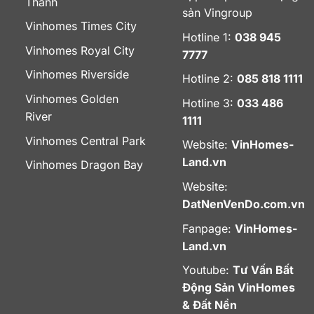
Thanh
sản Vingroup
Vinhomes Times City
Hotline 1:
038 945
Vinhomes Royal City
7777
Vinhomes Riverside
Hotline 2:
085 818 1111
Vinhomes Golden
Hotline 3:
033 486
River
1111
Vinhomes Central Park
Website:
VinHomes-
Land.vn
Vinhomes Dragon Bay
Website:
DatNenVenDo.com.vn
Fanpage:
VinHomes-
Land.vn
Youtube:
Tư Vấn Bất
Động Sản VinHomes
& Đất Nền