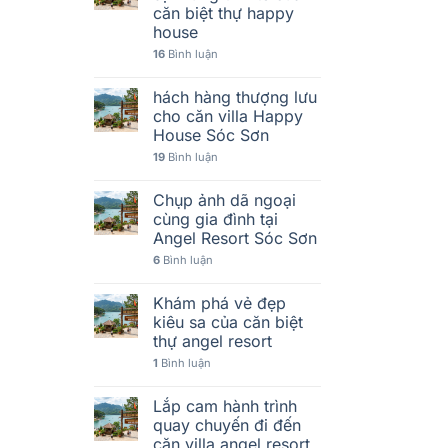
căn biệt thự happy
house
16
Bình luận
hách hàng thượng lưu
cho căn villa Happy
House Sóc Sơn
19
Bình luận
Chụp ảnh dã ngoại
cùng gia đình tại
Angel Resort Sóc Sơn
6
Bình luận
Khám phá vẻ đẹp
kiêu sa của căn biệt
thự angel resort
1
Bình luận
Lắp cam hành trình
quay chuyến đi đến
căn villa angel resort