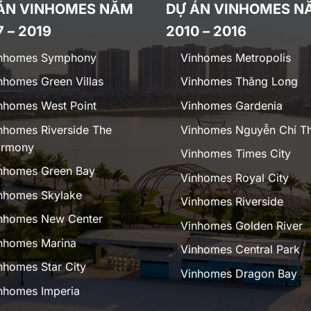
ÁN VINHOMES NĂM
DỰ ÁN VINHOMES N
7 – 2019
2010 – 2016
nhomes Symphony
Vinhomes Metropolis
nhomes Green Villas
Vinhomes Thăng Long
nhomes West Point
Vinhomes Gardenia
nhomes Riverside The
Vinhomes Nguyễn Chí T
rmony
Vinhomes Times City
nhomes Green Bay
Vinhomes Royal City
nhomes Skylake
Vinhomes Riverside
nhomes New Center
Vinhomes Golden River
nhomes Marina
Vinhomes Central Park
nhomes Star City
Vinhomes Dragon Bay
nhomes Imperia