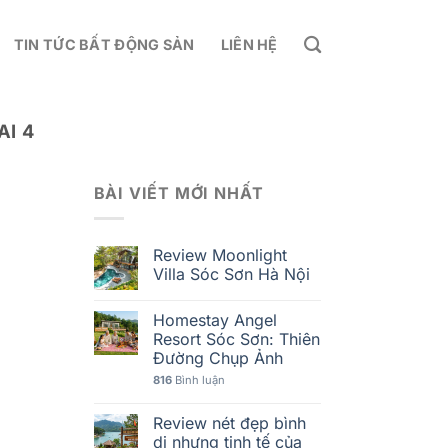
TIN TỨC BẤT ĐỘNG SẢN
LIÊN HỆ
I 4
BÀI VIẾT MỚI NHẤT
Review Moonlight
Villa Sóc Sơn Hà Nội
Homestay Angel
Resort Sóc Sơn: Thiên
Đường Chụp Ảnh
816
Bình luận
Review nét đẹp bình
dị nhưng tinh tế của