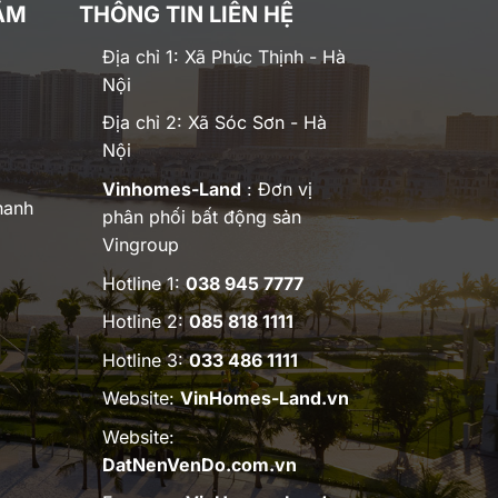
ĂM
THÔNG TIN LIÊN HỆ
Địa chỉ 1: Xã Phúc Thịnh - Hà
Nội
Địa chỉ 2: Xã Sóc Sơn - Hà
Nội
Vinhomes-Land
: Đơn vị
hanh
phân phối bất động sản
Vingroup
Hotline 1:
038 945 7777
Hotline 2:
085 818 1111
Hotline 3:
033 486 1111
Website:
VinHomes-Land.vn
Website:
DatNenVenDo.com.vn