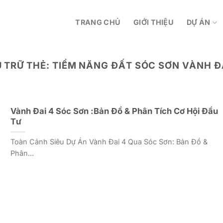
TRANG CHỦ
GIỚI THIỆU
DỰ ÁN
 TRỮ THẺ:
TIỀM NĂNG ĐẤT SÓC SƠN VÀNH ĐA
Vành Đai 4 Sóc Sơn :Bản Đồ & Phân Tích Cơ Hội Đầu
Tư
Toàn Cảnh Siêu Dự Án Vành Đai 4 Qua Sóc Sơn: Bản Đồ &
Phân...