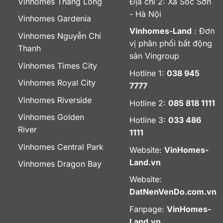
Vinhomes Thăng Long
Địa chỉ 2: Xã Sóc Sơn
- Hà Nội
Vinhomes Gardenia
Vinhomes-Land
: Đơn
Vinhomes Nguyễn Chí
vị phân phối bất động
Thanh
sản Vingroup
Vinhomes Times City
Hotline 1:
038 945
Vinhomes Royal City
7777
Vinhomes Riverside
Hotline 2:
085 818 1111
Vinhomes Golden
Hotline 3:
033 486
River
1111
Vinhomes Central Park
Website:
VinHomes-
Land.vn
Vinhomes Dragon Bay
Website:
DatNenVenDo.com.vn
Fanpage:
VinHomes-
Land.vn