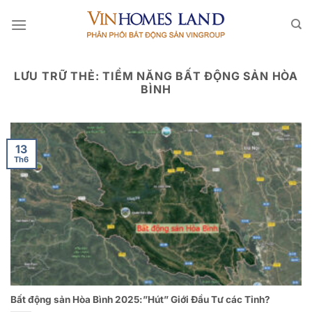
Bỏ
qua
nội
dung
LƯU TRỮ THẺ:
TIỀM NĂNG BẤT ĐỘNG SẢN HÒA
BÌNH
13
Th6
Bất động sản Hòa Bình 2025:”Hút” Giới Đầu Tư các Tỉnh?