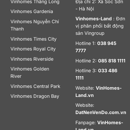
Vinhomes Thăng Long
Địa chỉ 2: Xã Sóc Sơn
- Hà Nội
Vinhomes Gardenia
Vinhomes-Land
: Đơn
Vinhomes Nguyễn Chí
vị phân phối bất động
Thanh
sản Vingroup
Vinhomes Times City
Hotline 1:
038 945
Vinhomes Royal City
7777
Vinhomes Riverside
Hotline 2:
085 818 1111
Vinhomes Golden
Hotline 3:
033 486
River
1111
Vinhomes Central Park
Website:
VinHomes-
Land.vn
Vinhomes Dragon Bay
Website:
DatNenVenDo.com.vn
Fanpage:
VinHomes-
Land.vn