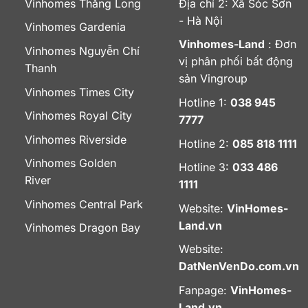
Vinhomes Thăng Long
Địa chỉ 2: Xã Sóc Sơn
- Hà Nội
Vinhomes Gardenia
Vinhomes-Land
: Đơn
Vinhomes Nguyễn Chí
vị phân phối bất động
Thanh
sản Vingroup
Vinhomes Times City
Hotline 1:
038 945
Vinhomes Royal City
7777
Vinhomes Riverside
Hotline 2:
085 818 1111
Vinhomes Golden
Hotline 3:
033 486
River
1111
Vinhomes Central Park
Website:
VinHomes-
Land.vn
Vinhomes Dragon Bay
Website:
DatNenVenDo.com.vn
Fanpage:
VinHomes-
Land.vn