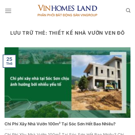
Bỏ
qua
nội
dung
LƯU TRỮ THẺ:
THIẾT KẾ NHÀ VƯỜN VEN ĐÔ
25
Th6
Chi Phí Xây Nhà Vườn 100m² Tại Sóc Sơn Hết Bao Nhiêu?
Chi Phí Xây Nhà Vườn 100m² Tại Sóc Sơn Hết Bao Nhiêu? Chi