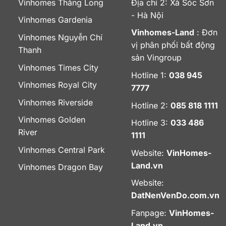
Vinhomes Thăng Long
Địa chỉ 2: Xã Sóc Sơn
- Hà Nội
Vinhomes Gardenia
Vinhomes-Land
: Đơn
Vinhomes Nguyễn Chí
vị phân phối bất động
Thanh
sản Vingroup
Vinhomes Times City
Hotline 1:
038 945
Vinhomes Royal City
7777
Vinhomes Riverside
Hotline 2:
085 818 1111
Vinhomes Golden
Hotline 3:
033 486
River
1111
Vinhomes Central Park
Website:
VinHomes-
Land.vn
Vinhomes Dragon Bay
Website:
DatNenVenDo.com.vn
Fanpage:
VinHomes-
Land.vn