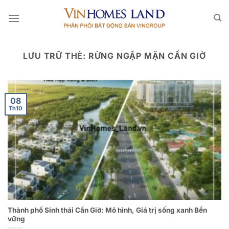
Bỏ
qua
nội
dung
LƯU TRỮ THẺ:
RỪNG NGẬP MẶN CẦN GIỜ
08
Th10
Thành phố Sinh thái Cần Giờ: Mô hình, Giá trị sống xanh Bền
vững