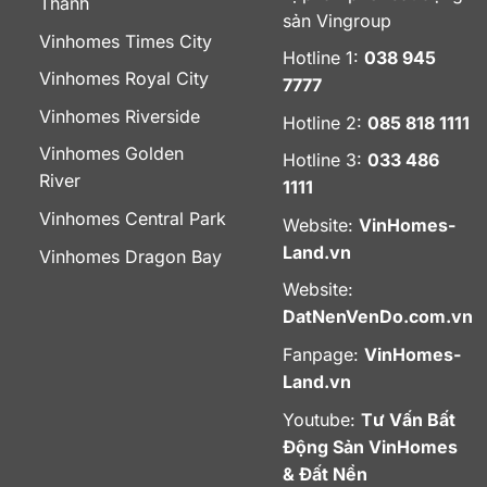
Thanh
sản Vingroup
Vinhomes Times City
Hotline 1:
038 945
Vinhomes Royal City
7777
Vinhomes Riverside
Hotline 2:
085 818 1111
Vinhomes Golden
Hotline 3:
033 486
River
1111
Vinhomes Central Park
Website:
VinHomes-
Land.vn
Vinhomes Dragon Bay
Website:
DatNenVenDo.com.vn
Fanpage:
VinHomes-
Land.vn
Youtube:
Tư Vấn Bất
Động Sản VinHomes
& Đất Nền