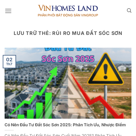
Bỏ
qua
nội
dung
LƯU TRỮ THẺ:
RỦI RO MUA ĐẤT SÓC SƠN
02
Th7
Có Nên Đầu Tư Đất Sóc Sơn 2025: Phân Tích Ưu, Nhược Điểm
Có Nên Đầu Tư Đất Sóc Sơn Cuối Năm 2025? Phân Tích Ưu,