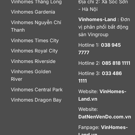
Vinhomes Thăng Long
Địa chỉ 2: Xã Sóc Sơn
- Hà Nội
Vinhomes Gardenia
Vinhomes-Land
: Đơn
Vinhomes Nguyễn Chí
vị phân phối bất động
Thanh
sản Vingroup
Vinhomes Times City
Hotline 1:
038 945
Vinhomes Royal City
7777
Vinhomes Riverside
Hotline 2:
085 818 1111
Vinhomes Golden
Hotline 3:
033 486
River
1111
Vinhomes Central Park
Website:
VinHomes-
Land.vn
Vinhomes Dragon Bay
Website:
DatNenVenDo.com.vn
Fanpage:
VinHomes-
Land.vn