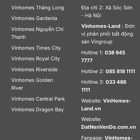
Vinhomes Thăng Long
Địa chỉ 2: Xã Sóc Sơn
- Hà Nội
Vinhomes Gardenia
Vinhomes-Land
: Đơn
Vinhomes Nguyễn Chí
vị phân phối bất động
Thanh
sản Vingroup
Vinhomes Times City
Hotline 1:
038 945
Vinhomes Royal City
7777
Vinhomes Riverside
Hotline 2:
085 818 1111
Vinhomes Golden
Hotline 3:
033 486
River
1111
Vinhomes Central Park
Website:
VinHomes-
Land.vn
Vinhomes Dragon Bay
Website:
DatNenVenDo.com.vn
Fanpage:
VinHomes-