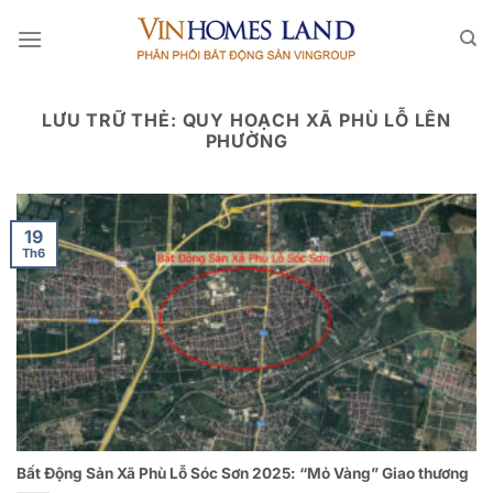
Bỏ
qua
nội
dung
LƯU TRỮ THẺ:
QUY HOẠCH XÃ PHÙ LỖ LÊN
PHƯỜNG
19
Th6
Bất Động Sản Xã Phù Lỗ Sóc Sơn 2025: “Mỏ Vàng” Giao thương