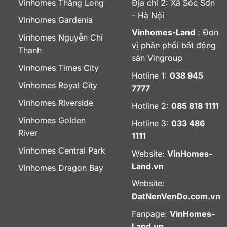
Vinhomes Thăng Long
Địa chỉ 2: Xã Sóc Sơn
- Hà Nội
Vinhomes Gardenia
Vinhomes-Land
: Đơn
Vinhomes Nguyễn Chí
vị phân phối bất động
Thanh
sản Vingroup
Vinhomes Times City
Hotline 1:
038 945
Vinhomes Royal City
7777
Vinhomes Riverside
Hotline 2:
085 818 1111
Vinhomes Golden
Hotline 3:
033 486
River
1111
Vinhomes Central Park
Website:
VinHomes-
Land.vn
Vinhomes Dragon Bay
Website:
DatNenVenDo.com.vn
Fanpage:
VinHomes-
Land.vn