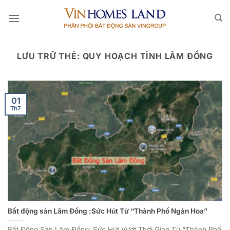
Bỏ
qua
nội
dung
LƯU TRỮ THẺ:
QUY HOẠCH TỈNH LÂM ĐỒNG
01
Th7
Bất động sản Lâm Đồng :Sức Hút Từ “Thành Phố Ngàn Hoa”
Bất Động Sản Lâm Đồng: Sức Hút Vượt Thời Gian Từ “Thành Phố