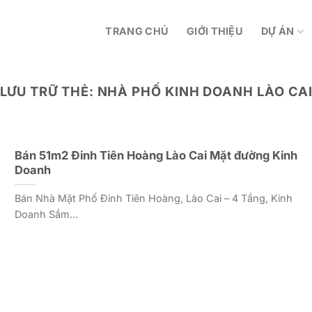
TRANG CHỦ
GIỚI THIỆU
DỰ ÁN
LƯU TRỮ THẺ:
NHÀ PHỐ KINH DOANH LÀO CA
Bán 51m2 Đinh Tiên Hoàng Lào Cai Mặt đường Kinh
Doanh
Bán Nhà Mặt Phố Đinh Tiên Hoàng, Lào Cai – 4 Tầng, Kinh
Doanh Sầm...