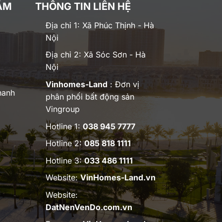
ĂM
THÔNG TIN LIÊN HỆ
Địa chỉ 1: Xã Phúc Thịnh - Hà
Nội
Địa chỉ 2: Xã Sóc Sơn - Hà
Nội
Vinhomes-Land
: Đơn vị
hanh
phân phối bất động sản
Vingroup
Hotline 1:
038 945 7777
Hotline 2:
085 818 1111
Hotline 3:
033 486 1111
Website:
VinHomes-Land.vn
Website:
DatNenVenDo.com.vn