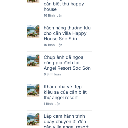
căn biệt thự happy
house
16
Bình luận
hách hàng thượng lưu
cho căn villa Happy
House Sóc Sơn
19
Bình luận
Chụp ảnh dã ngoại
cùng gia đình tại
Angel Resort Sóc Sơn
6
Bình luận
Khám phá vẻ đẹp
kiêu sa của căn biệt
thự angel resort
1
Bình luận
Lắp cam hành trình
quay chuyến đi đến
căn villa angel resort