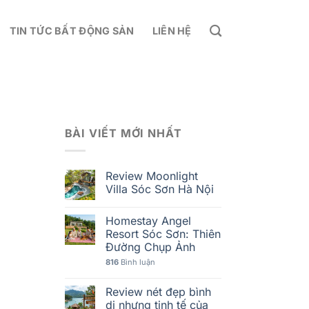
TIN TỨC BẤT ĐỘNG SẢN
LIÊN HỆ
I
BÀI VIẾT MỚI NHẤT
Review Moonlight
Villa Sóc Sơn Hà Nội
Homestay Angel
Resort Sóc Sơn: Thiên
Đường Chụp Ảnh
816
Bình luận
Review nét đẹp bình
dị nhưng tinh tế của