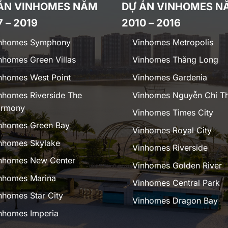
ÁN VINHOMES NĂM
DỰ ÁN VINHOMES N
7 – 2019
2010 – 2016
nhomes Symphony
Vinhomes Metropolis
nhomes Green Villas
Vinhomes Thăng Long
nhomes West Point
Vinhomes Gardenia
nhomes Riverside The
Vinhomes Nguyễn Chí T
rmony
Vinhomes Times City
nhomes Green Bay
Vinhomes Royal City
nhomes Skylake
Vinhomes Riverside
nhomes New Center
Vinhomes Golden River
nhomes Marina
Vinhomes Central Park
nhomes Star City
Vinhomes Dragon Bay
nhomes Imperia