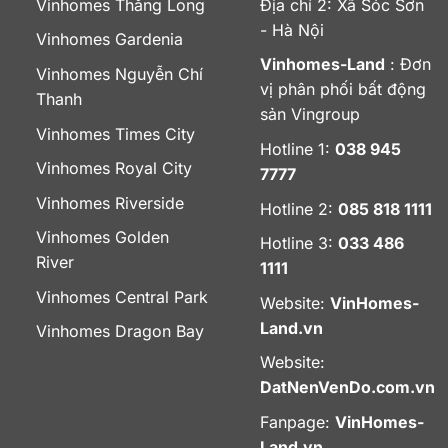
Vinhomes Thăng Long
Địa chỉ 2: Xã Sóc Sơn
- Hà Nội
Vinhomes Gardenia
Vinhomes-Land
: Đơn
Vinhomes Nguyễn Chí
vị phân phối bất động
Thanh
sản Vingroup
Vinhomes Times City
Hotline 1:
038 945
Vinhomes Royal City
7777
Vinhomes Riverside
Hotline 2:
085 818 1111
Vinhomes Golden
Hotline 3:
033 486
River
1111
Vinhomes Central Park
Website:
VinHomes-
Land.vn
Vinhomes Dragon Bay
Website:
DatNenVenDo.com.vn
Fanpage:
VinHomes-
Land.vn