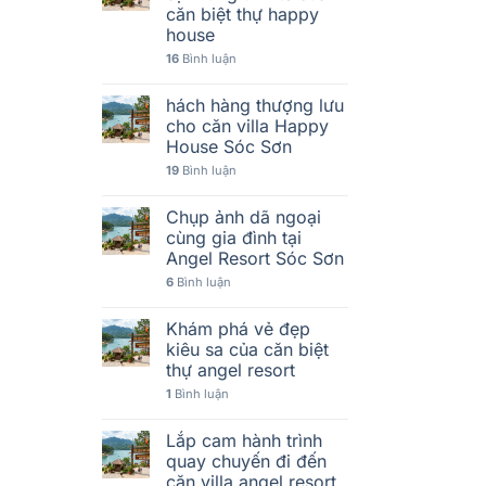
căn biệt thự happy
house
16
Bình luận
hách hàng thượng lưu
cho căn villa Happy
House Sóc Sơn
19
Bình luận
Chụp ảnh dã ngoại
cùng gia đình tại
Angel Resort Sóc Sơn
6
Bình luận
Khám phá vẻ đẹp
kiêu sa của căn biệt
thự angel resort
1
Bình luận
Lắp cam hành trình
quay chuyến đi đến
căn villa angel resort