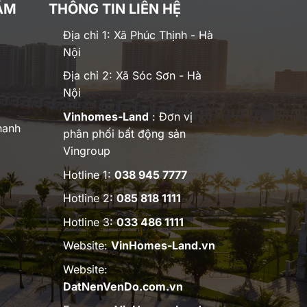
ĂM
THÔNG TIN LIÊN HỆ
Địa chỉ 1: Xã Phúc Thịnh - Hà
Nội
Địa chỉ 2: Xã Sóc Sơn - Hà
Nội
Vinhomes-Land
: Đơn vị
hanh
phân phối bất động sản
Vingroup
Hotline 1:
038 945 7777
Hotline 2:
085 818 1111
Hotline 3:
033 486 1111
Website:
VinHomes-Land.vn
Website:
DatNenVenDo.com.vn