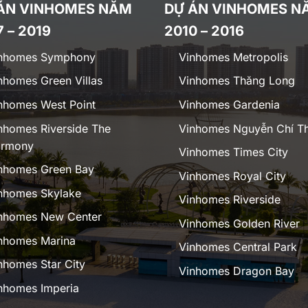
ÁN VINHOMES NĂM
DỰ ÁN VINHOMES N
7 – 2019
2010 – 2016
nhomes Symphony
Vinhomes Metropolis
nhomes Green Villas
Vinhomes Thăng Long
nhomes West Point
Vinhomes Gardenia
nhomes Riverside The
Vinhomes Nguyễn Chí T
rmony
Vinhomes Times City
nhomes Green Bay
Vinhomes Royal City
nhomes Skylake
Vinhomes Riverside
nhomes New Center
Vinhomes Golden River
nhomes Marina
Vinhomes Central Park
nhomes Star City
Vinhomes Dragon Bay
nhomes Imperia